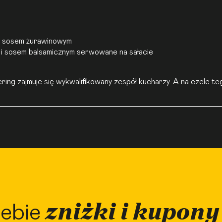
 i sosem żurawinowym
 i sosem balsamicznym serwowane na sałacie
ng zajmuje się wykwalifikowany zespół kucharzy. A na czele te
zniżki i kupony
ebie