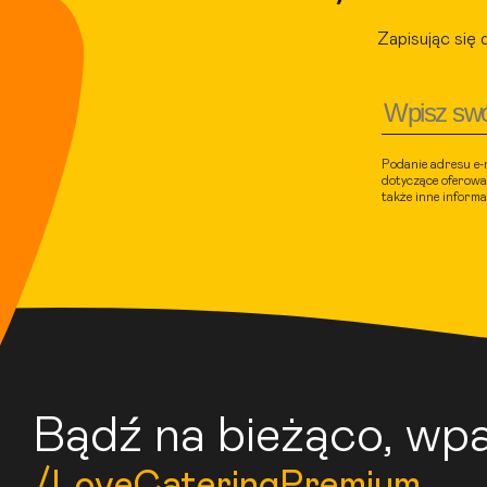
Zapisując się 
Podanie adresu e-
dotyczące oferowa
także inne inform
Bądź na bieżąco, wpa
/LoveCateringPremium