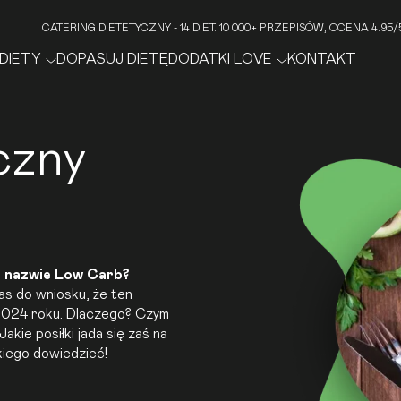
CATERING DIETETYCZNY - 14 DIET. 10 000+ PRZEPISÓW, OCENA 4.9
DIETY
DOPASUJ DIETĘ
DODATKI LOVE
KONTAKT
czny
 nazwie
Low Carb
?
nas do wniosku, że ten
2024 roku. Dlaczego? Czym
kie posiłki jada się zaś na
kiego dowiedzieć!