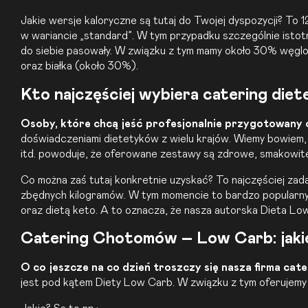
Jakie wersje kaloryczne są tutaj do Twojej dyspozycji? To 
w wariancie „standard”. W tym przypadku szczególnie istotny
do siebie pasowały. W związku z tym mamy około 30% węg
oraz białka (około 30%).
Kto najczęściej wybiera catering d
Osoby, które chcą jeść profesjonalnie przygotowany 
doświadczeniami dietetyków z wielu krajów. Wiemy bowiem,
itd. powoduje, że oferowane zestawy są zdrowe, smakowite
Co można zaś tutaj konkretnie uzyskać? To najczęściej z
zbędnych kilogramów. W tym momencie to bardzo popularny z
oraz dietą keto. A to oznacza, że nasza autorska Dieta L
Catering Chotomów – Low Carb: jakie
O co jeszcze na co dzień troszczy się nasza firma cat
jest pod kątem
Diety Low Carb
. W związku z tym oferujemy 