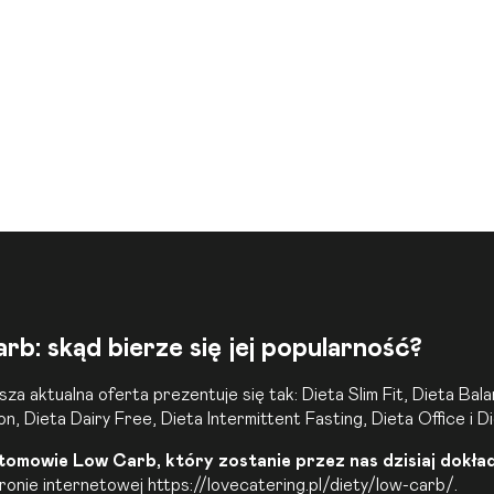
 skąd bierze się jej popularność?
za aktualna oferta prezentuje się tak:
Dieta Slim Fit
,
Dieta Bal
on
,
Dieta Dairy Free
,
Dieta Intermittent Fasting
, Dieta
Office
i D
omowie Low Carb, który zostanie przez nas dzisiaj dokład
tronie internetowej https://lovecatering.pl/diety/low-carb/.