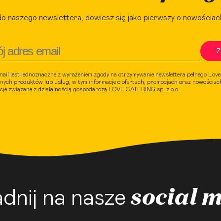
do naszego newslettera, dowiesz się jako pierwszy o nowościac
Z
mail jest jednoznaczne z wyrażeniem zgody na otrzymywanie newslettera pełnego Lov
nych produktów lub usług, w tym informacje o ofertach, promocjach oraz nowościach
acje związane z działalnością gospodarczą LOVE CATERING sp. z o.o.
social 
dnij na nasze