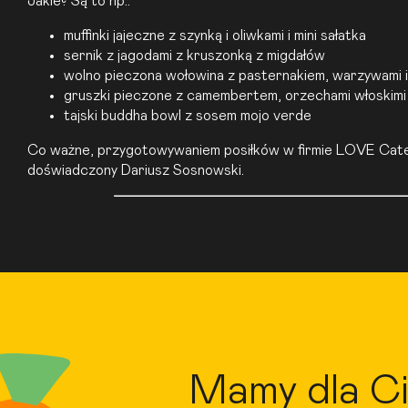
Jakie? Są to np.:
muffinki jajeczne z szynką i oliwkami i mini sałatka
sernik z jagodami z kruszonką z migdałów
wolno pieczona wołowina z pasternakiem, warzywami
gruszki pieczone z camembertem, orzechami włoskimi
tajski buddha bowl z sosem mojo verde
Co ważne, przygotowywaniem posiłków w firmie LOVE Cateri
doświadczony Dariusz Sosnowski.
Mamy dla Ci