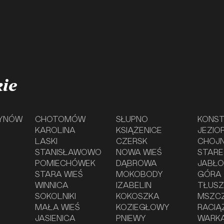
ie
YNÓW
CHOTOMÓW
SŁUPNO
KONST
KAROLINA
KSIĄŻENICE
JEZIO
LASKI
CZERSK
CHOJ
STANISŁAWOWO
NOWA WIEŚ
STARE
POMIECHÓWEK
DĄBROWA
JABŁ
STARA WIEŚ
MOKOBODY
GÓRA
WINNICA
IZABELIN
TŁUS
SOKOLNIKI
KOKOSZKA
MSZC
MAŁA WIEŚ
KOZIEGŁOWY
RACIĄ
JASIENICA
PNIEWY
WARK