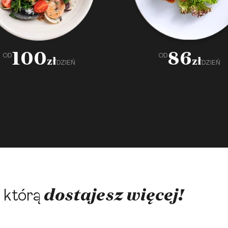
100
86
OD
OD
zł
zł
DZIEŃ
DZIEŃ
dostajesz więcej!
 którą