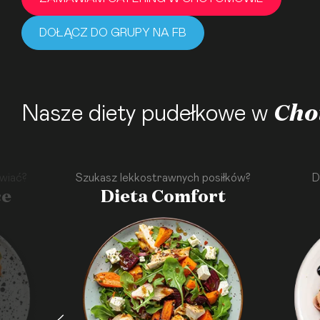
DOŁĄCZ DO GRUPY NA FB
Cho
Nasze diety pudełkowe w
wiać?
Szukasz lekkostrawnych posiłków?
D
ce
Dieta Comfort
·
·
·
·
·
·
·
·