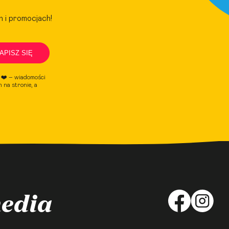
h i promocjach!
APISZ SIĘ
e ❤️ – wiadomości
 na stronie, a
media