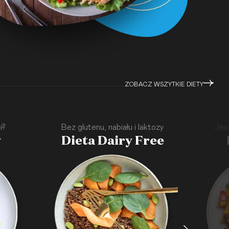
ZOBACZ WSZYTKIE DIETY
i?
Bez glutenu, nabiału i laktozy
Jes
y
Dieta Dairy Free
·
·
·
·
·