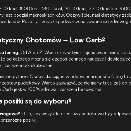
1200 kcal, 1500 kcal, 1800 kcal, 2000 kcal, 2200 kcal lub 2500 
 jest podział makroskładników. Oczywiście, nasi dietetycy zadba
lowodanów. Poza tym została podwyższona zawartość zdrowego 
ietetyczny Chotomów – Low Carb?
catering.
Od A do Z. Warto zaś w tym miejscu wspomnieć, że na 
 że od każdego można się czegoś cennego nauczyć i dowiedzieć
 i zarazem tak skuteczne.
adawane pytanie. Osoby stosujące w odpowiedni sposób
Dietę Lo
estaw pudełkowy. Warto zauważyć, że nie mamy tutaj zaś do czy
ow Carb jest w 100% zdrowa i zarazem bezpieczna.
 posiłki są do wyboru?
eringowa?
O to, aby wszystkie zestawy pudełkowe były odpowied
przeróżne posiłki.