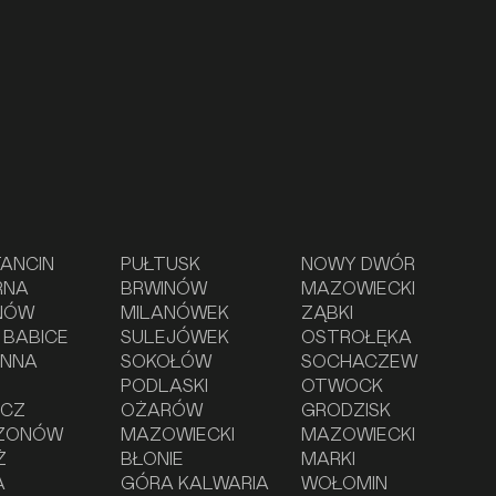
ANCIN
PUŁTUSK
NOWY DWÓR
RNA
BRWINÓW
MAZOWIECKI
NÓW
MILANÓWEK
ZĄBKI
 BABICE
SULEJÓWEK
OSTROŁĘKA
ONNA
SOKOŁÓW
SOCHACZEW
PODLASKI
OTWOCK
ZCZ
OŻARÓW
GRODZISK
ZONÓW
MAZOWIECKI
MAZOWIECKI
Ż
BŁONIE
MARKI
A
GÓRA KALWARIA
WOŁOMIN