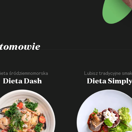
tomowie
ieta śródziemnomorska
Lubisz tradycyjne smak
Dieta Dash
Dieta Simpl
·
·
·
·
·
·
·
·