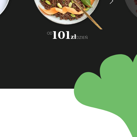
101
OD
zł
DZIEŃ