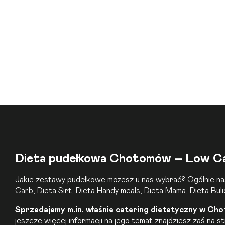
Dieta pudełkowa Chotomów – Low Carb:
Jakie zestawy pudełkowe możesz u nas wybrać? Ogólnie nas
Carb
,
Dieta Sirt
,
Dieta Handy meals
,
Dieta Mama
,
Dieta Buli
Sprzedajemy m.in. właśnie
catering dietetyczny
w Chot
jeszcze więcej informacji na jego temat znajdziesz zaś na s