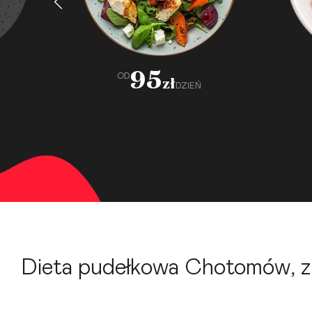
95
OD
zł
DZIEŃ
Dieta pudełkowa Chotomów, z