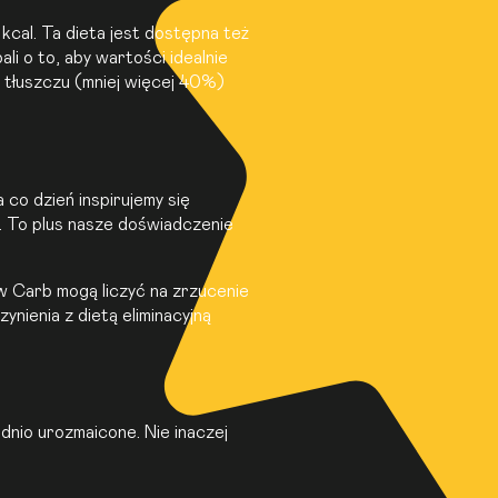
kcal. Ta dieta jest dostępna też
li o to, aby wartości idealnie
tłuszczu (mniej więcej 40%)
co dzień inspirujemy się
. To plus nasze doświadczenie
w Carb
mogą liczyć na zrzucenie
nienia z dietą eliminacyjną
nio urozmaicone. Nie inaczej