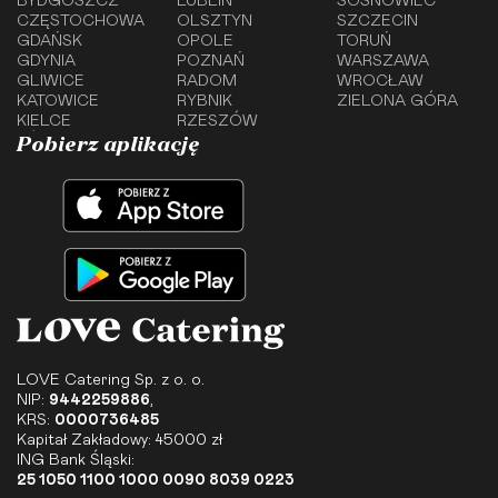
BYDGOSZCZ
LUBLIN
SOSNOWIEC
CZĘSTOCHOWA
OLSZTYN
SZCZECIN
GDAŃSK
OPOLE
TORUŃ
GDYNIA
POZNAŃ
WARSZAWA
GLIWICE
RADOM
WROCŁAW
KATOWICE
RYBNIK
ZIELONA GÓRA
KIELCE
RZESZÓW
Pobierz aplikację
LOVE Catering Sp. z o. o.
NIP:
9442259886
,
KRS:
0000736485
Kapitał Zakładowy: 45000 zł
ING Bank Śląski:
25 1050 1100 1000 0090 8039 0223