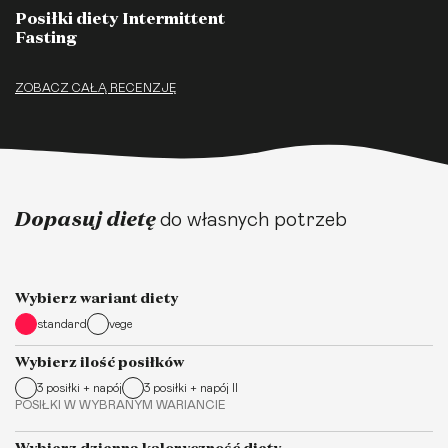
Posiłki diety Intermittent
Fasting
ZOBACZ CAŁĄ RECENZJĘ
Dopasuj dietę
do własnych potrzeb
Wybierz wariant diety
standard
vege
Wybierz ilość posiłków
3 posiłki + napój
3 posiłki + napój II
POSIŁKI W WYBRANYM WARIANCIE
Wybierz dzienną kaloryczność diety