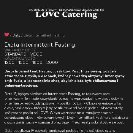
CATERING DIETETYCZNY – DIETA PUDEŁKOWA OD LOVE CATERING
/
Diety
/
Dieta Intermittent Fasting
Dieta Intermittent Fasting
WARIANTY DIETY:
STANDARD
·
VEGE
KALORYCZNOŚĆ:
1200
·
1500
·
1800
·
2000
Dieta Intermittent Fasting
, czyli tzw. Post Przerywany, została
stworzona z myślą o osobach, które prowadzą aktywny i intensywny
tryb życia, a jednocześnie chcą, aby ich dieta była zbilansowana i
pełnowartościowa.
Dieta IF
, będąca skrótem od Intermittent Fasting, to tak zwany post
przerywany. Ten model odżywiania polega na wprowadzeniu w ciągu doby na
przemian okresów, gdy spożywamy posiłki i pościmy. Okno żywieniowe w tej
diecie, czyli czas w którym jemy posiłki trwa od 6 do 8 godzin. Możesz wtedy
jeść pyszne posiłki od LOVE. W tym wariancie nie eliminujemy oraz nie
ograniczamy składników pokarmowych.
Diety Intermittent Fasting
znajdziesz w
dwóch wariantach – standard oraz vege. Przez resztę doby stosuje się post.
Dieta pudełkowa
IF pozwala zmniejszyć podjadanie, najeść się do syta w