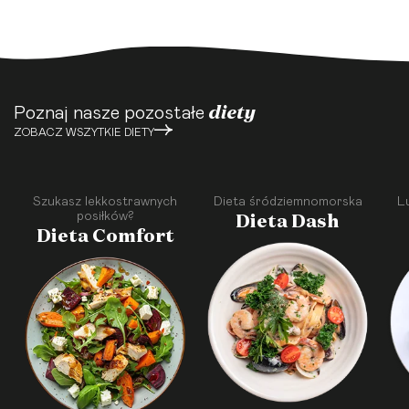
diety
Poznaj nasze pozostałe
ZOBACZ WSZYTKIE DIETY
Szukasz lekkostrawnych
Dieta śródziemnomorska
L
Dieta Dash
posiłków?
Dieta Comfort
·
·
·
·
·
·
·
·
·
·