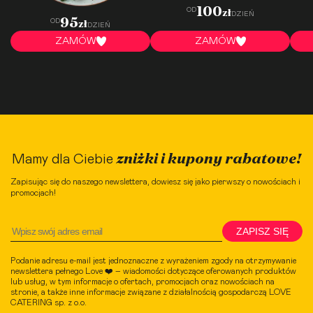
100
OD
zł
DZIEŃ
95
OD
zł
DZIEŃ
ZAMÓW
ZAMÓW
zniżki i kupony rabatowe!
Mamy dla Ciebie
Zapisując się do naszego newslettera, dowiesz się jako pierwszy o nowościach i
promocjach!
ZAPISZ SIĘ
Podanie adresu e-mail jest jednoznaczne z wyrażeniem zgody na otrzymywanie
newslettera pełnego Love ❤️ – wiadomości dotyczące oferowanych produktów
lub usług, w tym informacje o ofertach, promocjach oraz nowościach na
stronie, a także inne informacje związane z działalnością gospodarczą LOVE
CATERING sp. z o.o.