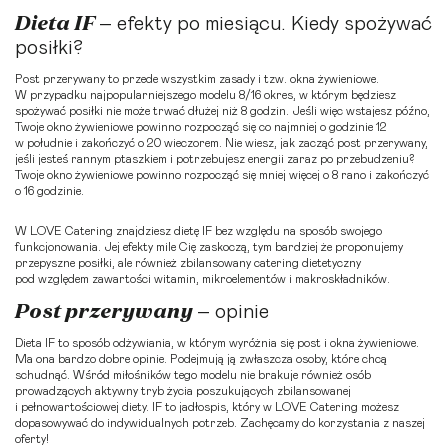
Dieta IF
– efekty po miesiącu. Kiedy spożywać
posiłki?
Post przerywany to przede wszystkim zasady i tzw. okna żywieniowe.
W przypadku najpopularniejszego modelu 8/16 okres, w którym będziesz
spożywać posiłki nie może trwać dłużej niż 8 godzin. Jeśli więc wstajesz późno,
Twoje okno żywieniowe powinno rozpocząć się co najmniej o godzinie 12
w południe i zakończyć o 20 wieczorem. Nie wiesz, jak zacząć post przerywany,
jeśli jesteś rannym ptaszkiem i potrzebujesz energii zaraz po przebudzeniu?
Twoje okno żywieniowe powinno rozpocząć się mniej więcej o 8 rano i zakończyć
o 16 godzinie.
W LOVE Catering znajdziesz
dietę IF
bez względu na sposób swojego
funkcjonowania. Jej efekty mile Cię zaskoczą, tym bardziej że proponujemy
przepyszne posiłki, ale również zbilansowany
catering dietetyczny
pod względem zawartości witamin, mikroelementów i makroskładników.
Post przerywany
– opinie
Dieta IF
to sposób odżywiania, w którym wyróżnia się post i okna żywieniowe.
Ma ona bardzo dobre opinie. Podejmują ją zwłaszcza osoby, które chcą
schudnąć. Wśród miłośników tego modelu nie brakuje również osób
prowadzących aktywny tryb życia poszukujących zbilansowanej
i pełnowartościowej diety. IF to jadłospis, który w LOVE Catering możesz
dopasowywać do indywidualnych potrzeb. Zachęcamy do korzystania z naszej
oferty!