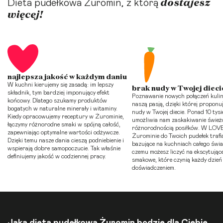
dostajesz
Dieta pudełkowa Żuromin, z którą
więcej!
najlepsza jakość w każdym daniu
W kuchni kierujemy się zasadą: im lepszy
brak nudy w Twojej dieci
składnik, tym bardziej imponujący efekt
Poznawanie nowych połączeń kulin
końcowy. Dlatego szukamy produktów
naszą pasją, dzięki której proponu
bogatych w naturalne minerały i witaminy.
nudy w Twojej diecie. Ponad 10 tys
Kiedy opracowujemy receptury w Żurominie,
umożliwia nam zaskakiwanie świeżo
łączymy różnorodne smaki w spójną całość,
różnorodnością posiłków. W LOV
zapewniając optymalne wartości odżywcze.
Żurominie do Twoich pudełek trafi
Dzięki temu nasze dania cieszą podniebienie i
bazujące na kuchniach całego świat
wspierają dobre samopoczucie. Tak właśnie
czemu możesz liczyć na ekscytując
definiujemy jakość w codziennej pracy.
smakowe, które czynią każdy dzie
doświadczeniem.
Jaka dieta pudełkowa Żuromin będzie dla Ciebie…