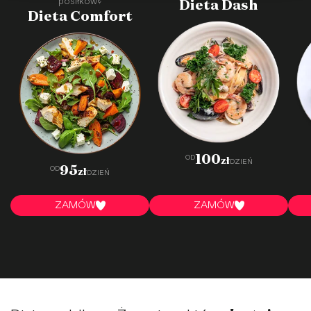
Dieta Dash
posiłków?
Dieta Comfort
·
·
·
·
·
·
·
·
·
·
100
OD
zł
DZIEŃ
95
OD
zł
DZIEŃ
ZAMÓW
ZAMÓW