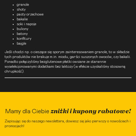
granole
shoty
pasty orzechowe
bakalie
soki i napoje
buliony
batony
konfitury
bajgle
Jeśli chodzi np. o cieszące się sporym zainteresowaniem granole, to w składzie
tych produktów nie brakuje m.in. miodu, garści suszonych owoców, czy bakalii.
Ponadto połączyliśmy bezglutenowe płatki owsiane ze starannie
wyselekcjonowanymi dodatkami bez laktozy (w efekcie uzyskaliśmy stosowną
chrupkość).
zniżki i kupony rabatowe!
Mamy dla Ciebie
Zapisując się do naszego newslettera, dowiesz się jako pierwszy o nowościach i
promocjach!