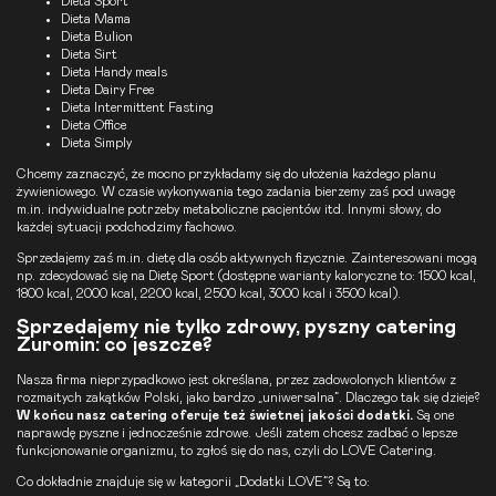
Dieta Sport
Dieta Mama
Dieta Bulion
Dieta Sirt
Dieta Handy meals
Dieta Dairy Free
Dieta Intermittent Fasting
Dieta
Office
Dieta Simply
Chcemy zaznaczyć, że mocno przykładamy się do ułożenia każdego planu
żywieniowego. W czasie wykonywania tego zadania bierzemy zaś pod uwagę
m.in. indywidualne potrzeby metaboliczne pacjentów itd. Innymi słowy, do
każdej sytuacji podchodzimy fachowo.
Sprzedajemy zaś m.in. dietę dla osób aktywnych fizycznie. Zainteresowani mogą
np. zdecydować się na
Dietę Sport
(dostępne warianty kaloryczne to: 1500 kcal,
1800 kcal, 2000 kcal, 2200 kcal, 2500 kcal, 3000 kcal i 3500 kcal).
Sprzedajemy nie tylko zdrowy, pyszny catering
Żuromin: co jeszcze?
Nasza firma nieprzypadkowo jest określana, przez zadowolonych klientów z
rozmaitych zakątków Polski, jako bardzo „uniwersalna”. Dlaczego tak się dzieje?
W końcu nasz catering oferuje też świetnej jakości dodatki.
Są one
naprawdę pyszne i jednocześnie zdrowe. Jeśli zatem chcesz zadbać o lepsze
funkcjonowanie organizmu, to zgłoś się do nas, czyli do LOVE Catering.
Co dokładnie znajduje się w kategorii „Dodatki LOVE”? Są to: