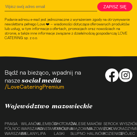
ZAPISZ SIĘ
Podanie adresu e-mail jest jednoznaczne z wyrażeniem zgody na otrzymywanie
newslettera pełnego Love ❤️ – wiadomości dotyczące oferowanych produktów
lub usług, w tym informacje o ofertach, promocjach oraz nowościach na
stronie, a także inne informacje związane z działalnością gospodarczą LOVE
CATERING sp. z o.o.
Bądź na bieżąco, wpadnij na
social media
nasze
/LoveCateringPremium
Województwo mazowieckie
PRAGA
WILANÓW
KLEMBÓW
CHOTOMÓW
ZALESIE
MAKÓW
SEROCK
WYSZKÓ
PÓŁNOC
WARSZAWA
KONSTANTYNÓW
KAROLINA
WIĄZOWNA
MAZOWIECKI
ŻUKOWO
RADZYM
WARSZAWA
BIELANY
LIPA
LASKI
SŁUPNO
HALINÓW
KOZIENICE
GRÓJEC