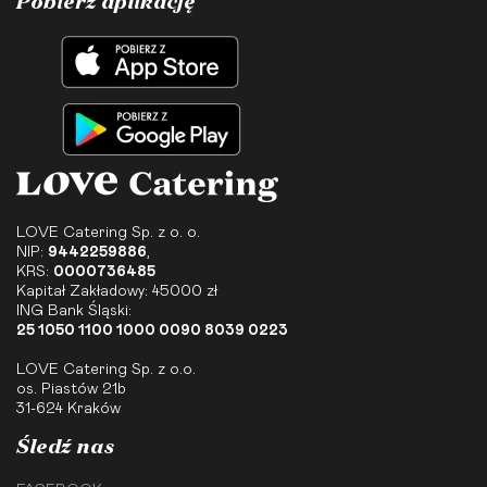
Pobierz aplikację
LOVE Catering Sp. z o. o.
NIP:
9442259886
,
KRS:
0000736485
Kapitał Zakładowy: 45000 zł
ING Bank Śląski:
25 1050 1100 1000 0090 8039 0223
LOVE Catering Sp. z o.o.
os. Piastów 21b
31-624 Kraków
Śledź nas