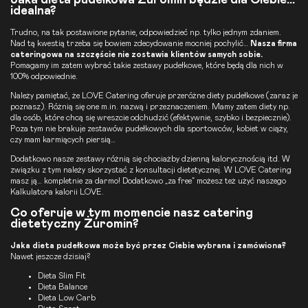
idealna?
Trudno, na tak postawione pytanie, odpowiedzieć np. tylko jednym zdaniem.
Nad tą kwestią trzeba się bowiem zdecydowanie mocniej pochylić…
Nasza firma
cateringowa na szczęście nie zostawia klientów samych sobie.
Pomagamy im zatem wybrać takie zestawy pudełkowe, które będą dla nich w
100% odpowiednie.
Należy pamiętać, że LOVE Catering oferuje przeróżne diety pudełkowe (zaraz je
poznasz). Różnią się one m.in. nazwą i przeznaczeniem. Mamy zatem diety np.
dla osób, które chcą się wreszcie odchudzić (efektywnie, szybko i bezpiecznie).
Poza tym nie brakuje zestawów pudełkowych dla sportowców, kobiet w ciąży,
czy mam karmiących piersią…
Dodatkowo nasze zestawy różnią się chociażby dzienną kalorycznością itd. W
związku z tym należy skorzystać z konsultacji dietetycznej. W LOVE Catering
masz ją… kompletnie za darmo! Dodatkowo „za free” możesz też użyć naszego
Kalkulatora kalorii LOVE.
Co oferuje w tym momencie nasz catering
dietetyczny Żuromin?
Jaka
dieta pudełkowa
może być przez Ciebie wybrana i zamówiona?
Nawet jeszcze dzisiaj?
Dieta Slim Fit
Dieta Balance
Dieta Low Carb