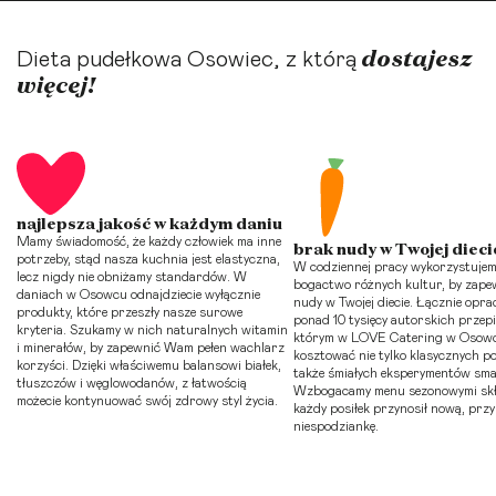
dostajesz
Dieta pudełkowa Osowiec, z którą
więcej!
najlepsza jakość w każdym daniu
Mamy świadomość, że każdy człowiek ma inne
brak nudy w Twojej dieci
potrzeby, stąd nasza kuchnia jest elastyczna,
W codziennej pracy wykorzystujem
lecz nigdy nie obniżamy standardów. W
bogactwo różnych kultur, by zape
daniach w Osowcu odnajdziecie wyłącznie
nudy w Twojej diecie. Łącznie opr
produkty, które przeszły nasze surowe
ponad 10 tysięcy autorskich przepi
kryteria. Szukamy w nich naturalnych witamin
którym w LOVE Catering w Osow
i minerałów, by zapewnić Wam pełen wachlarz
kosztować nie tylko klasycznych po
korzyści. Dzięki właściwemu balansowi białek,
także śmiałych eksperymentów sm
tłuszczów i węglowodanów, z łatwością
Wzbogacamy menu sezonowymi skł
możecie kontynuować swój zdrowy styl życia.
każdy posiłek przynosił nową, prz
niespodziankę.