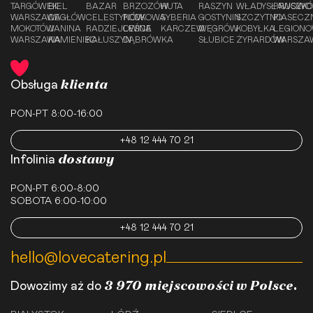
TARGÓWEK
BIEL
BAZAR
BRZOZÓW
HUTA
RASZYN
WŁADYSŁAWOWO
PRUSZK
WARSZAWA
CEGŁÓW
CELESTYNÓW
PODKOWA
SYBERIA
GOSTYNIN
SZCZYTNO
PIASECZ
MOKOTÓW
JANINA
RADZIEJOWICE
LEŚNA
KARCZEW
WĘGRÓW
KOBYŁKA
LEGION
WARSZAWA
KAMIENIEC
KAŁUSZYN
DĄBRÓWKA
SŁUBICE
ŻYRARDÓW
WARSZA
klienta
Obsługa
PON-PT 8:00-16:00
+48 12 444 70 21
dostawy
Infolinia
PON-PT 6:00-8:00
SOBOTA 6:00-10:00
+48 12 444 70 21
hello@lovecatering.pl
3 970 miejscowości w Polsce.
Dowozimy aż do