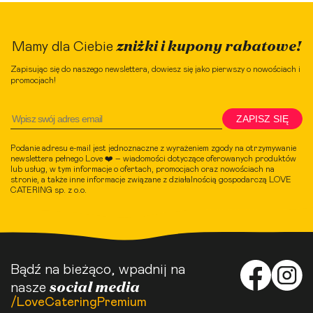
zniżki i kupony rabatowe!
Mamy dla Ciebie
Zapisując się do naszego newslettera, dowiesz się jako pierwszy o nowościach i
promocjach!
ZAPISZ SIĘ
Podanie adresu e-mail jest jednoznaczne z wyrażeniem zgody na otrzymywanie
newslettera pełnego Love ❤️ – wiadomości dotyczące oferowanych produktów
lub usług, w tym informacje o ofertach, promocjach oraz nowościach na
stronie, a także inne informacje związane z działalnością gospodarczą LOVE
CATERING sp. z o.o.
Bądź na bieżąco, wpadnij na
social media
nasze
/LoveCateringPremium