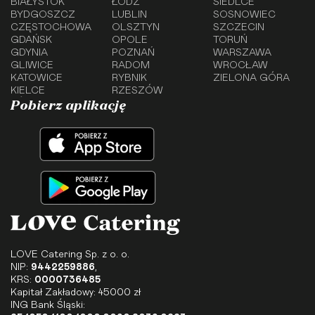
BIAŁYSTOK
ŁÓDŹ
SIEDLCE
BYDGOSZCZ
LUBLIN
SOSNOWIEC
CZĘSTOCHOWA
OLSZTYN
SZCZECIN
GDAŃSK
OPOLE
TORUŃ
GDYNIA
POZNAŃ
WARSZAWA
GLIWICE
RADOM
WROCŁAW
KATOWICE
RYBNIK
ZIELONA GÓRA
KIELCE
RZESZÓW
Pobierz aplikację
LOVE Catering Sp. z o. o.
NIP:
9442259886
,
KRS:
0000736485
Kapitał Zakładowy: 45000 zł
ING Bank Śląski: