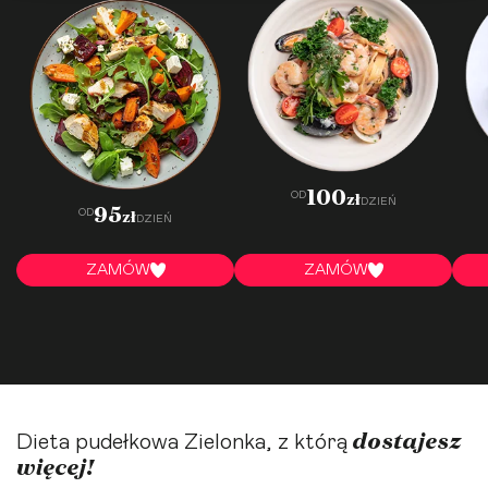
100
OD
zł
DZIEŃ
95
OD
zł
DZIEŃ
ZAMÓW
ZAMÓW
dostajesz
Dieta pudełkowa Zielonka, z którą
więcej!