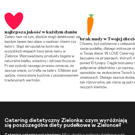
najlepsza jakość w każdym daniu
Zależy nam na tym, abyście mogli delektować się
brak nudy w Twojej dieci
każdym kęsem bez obaw o nadmiar chemii czy
Chcemy, byś codziennie z ciekawośc
kalorii. Stąd skrupulatna kontrola na
swoje pudełka, dlatego motywuje n
wszystkich etapach tworzenia menu w
w Twojej diecie. W LOVE Catering
Zielonce. Wprowadzamy produkty bogate w
bazujemy na przepisach, których 
naturalne białko, witaminy i zdrowe tłuszcze.
ponad 10 tysięcy. Ciągle testujemy
Przejrzystość naszego procesu oznacza, że
połączenia składników i przypraw,
zawsze wiecie, co trafia na talerz. Efektem jest
sposobów na zaskoczenie Twoich 
spójna, nowoczesna kuchnia z poszanowaniem
smakowych. Dlatego zawsze dosta
tradycyjnych wartości.
tak różnorodne, jak różne są potrz
naszych klientów.
Catering dietetyczny Zielonka: czym wyróżniają
się poszczególne diety pudełkowe w Zielonce?
Catering cateringowi nierówny.
M.in. chodzi o podmioty działające w tej