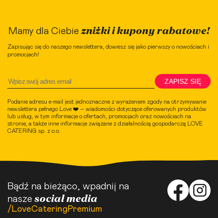
zniżki i kupony rabatowe!
Mamy dla Ciebie
Zapisując się do naszego newslettera, dowiesz się jako pierwszy o nowościach i
promocjach!
ZAPISZ SIĘ
Podanie adresu e-mail jest jednoznaczne z wyrażeniem zgody na otrzymywanie
newslettera pełnego Love ❤️ – wiadomości dotyczące oferowanych produktów
lub usług, w tym informacje o ofertach, promocjach oraz nowościach na
stronie, a także inne informacje związane z działalnością gospodarczą LOVE
CATERING sp. z o.o.
Bądź na bieżąco, wpadnij na
social media
nasze
/LoveCateringPremium