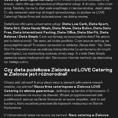
branży. Jedni oferują rzeczywiście profesjonalne usługi. A drudzy… tylko o tym
piszą. Niestety, nie ma to zbyt wiele wspólnego z rzeczywistością. Jeżeli zależy
Ci, aby zamawiać cateringi od kogoś sprawdzonego, to postaw na LOVE
Catering! Nasza firma jest doświadczona i ma dobrą renomę.
Dodatkowo oferujemy uniwersalne usługi:
Dieta Low Carb
,
Dieta Sport
,
Dieta Sirt
,
Dieta Handy Meals
,
Dieta Mama
,
Dieta Bulion
,
Dieta Dairy
Free
,
Dieta Intermittent Fasting
, Dieta
Office
,
Dieta Slim Fit
,
Dieta
Balance
i Dieta Simply.
Czym wyróżniają się poszczególne diety? Na pewno
jest to kaloryczność. Tak samo, jak liczba posiłków. Czym jeszcze cechują się
poszczególne opcje? To możesz sprawdzić w zakładce „Nasze diety”. Np. Dieta
Slim Fit charakteryzuje się większą ilością błonnika (w porównaniu do innych
cateringów), czy możliwością szybszej utraty wagi. A z kolei Dieta Simply
zapewnia więcej tradycyjnych dań. Nie musisz również martwić się obecnością
np. białego cukru.
Czy dieta pudełkowa Zielonka od LOVE Catering
w Zielonce jest różnorodna?
Chcesz jeść zdrowo? A przy okazji masz w planach odkrywanie nowych
smaków, czy potraw?
Nasza firma cateringowa w Zielonce LOVE
Catering to właśnie gwarantuje.
Jadłospisy są bardzo zróżnicowane. O
walory smakowe nie musisz się obawiać. Wszak przygotowywaniem diet
pudełkowych zajmuje się Darek Sosnowski ze swoim zespołem. Jest to zaś
kucharz, który wcześniej pracował dla topowych restauracji na Starym
Kontynencie.
O różnorodność także nie musisz się martwić.
Nasz catering w Zielonce