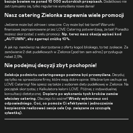
bazuje bowiem na ponad 10 000 autorskich przepisach.
Dodatkowo nie
zatrzymujemy się, tylko regularnie wymyślamy nowe dania!
Nasz catering Zielonka zapewnia wiele promocji
Jedzenie może być zdrowe i smaczne. Czy może być też tanie? Warunki
finansowe zaproponowane przez LOVE Catering potwierdzają, że tak! Ponadto
możesz skorzystać z wielu promocji.
Np. teraz masz okazję wpisać kod
„AUTUMN”, aby zgarnąć zniżkę 10%.
A jak np. namówisz na skorzystanie z oferty kogoś bliskiego, to też zyskacie. Za
zamówienie 2 diet pudełkowych w Zielonce (pod ten sam adres) przysługuje
rabat 2,5%.
Nie podejmuj decyzji zbyt pochopnie!
Selekcja podmiotu cateringowego powinna być przemyślana.
Decyduj
się tylko na sprawdzone firmy, które mają dobre opinie. Właśnie tym cechuje się
LOVE Catering! Nie spiesz się także z wyborem diety pudełkowej w Zielonce. Na
początek skorzystaj z Kalkulatora kalorii LOVE. Później z indywidualnej
konsultacji dietetycznej.
Dopiero po wykonaniu tych kroków zamów
właściwy catering.
Dlaczego to ważne?
Wtedy wybierzesz coś
odpowiedniego. Coś, co pomoże Ci efektywnie i jednocześnie
bezpiecznie realizować swoje cele (np. związane ze szczupłą
sylwetką).