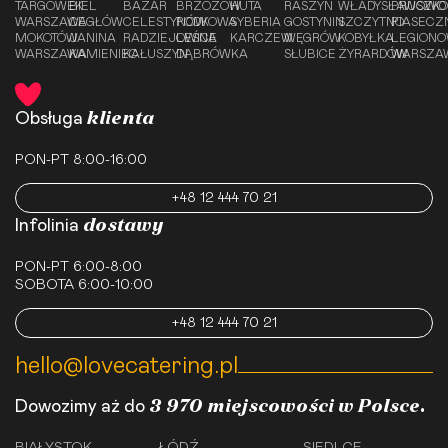
TARGÓWEK
BIEL
BAZAR
BRZOZÓW
HUTA
RASZYN
WŁADYSŁAWOWO
PRUSZK
WARSZAWA
CEGŁÓW
CELESTYNÓW
PODKOWA
SYBERIA
GOSTYNIN
SZCZYTNO
PIASECZ
MOKOTÓW
JANINA
RADZIEJOWICE
LEŚNA
KARCZEW
WĘGRÓW
KOBYŁKA
LEGION
WARSZAWA
KAMIENIEC
KAŁUSZYN
DĄBRÓWKA
SŁUBICE
ŻYRARDÓW
WARSZA
klienta
Obsługa
PON-PT 8:00-16:00
+48 12 444 70 21
dostawy
Infolinia
PON-PT 6:00-8:00
SOBOTA 6:00-10:00
+48 12 444 70 21
hello@lovecatering.pl
3 970 miejscowości w Polsce.
Dowozimy aż do