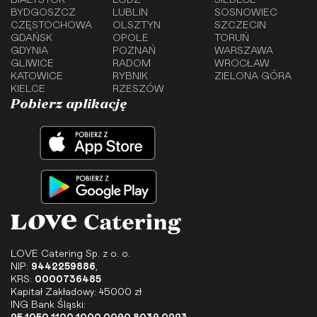
BIAŁYSTOK
ŁÓDŹ
SIEDLCE
BYDGOSZCZ
LUBLIN
SOSNOWIEC
CZĘSTOCHOWA
OLSZTYN
SZCZECIN
GDAŃSK
OPOLE
TORUŃ
GDYNIA
POZNAŃ
WARSZAWA
GLIWICE
RADOM
WROCŁAW
KATOWICE
RYBNIK
ZIELONA GÓRA
KIELCE
RZESZÓW
Pobierz aplikację
LOVE Catering Sp. z o. o.
NIP:
9442259886
,
KRS:
0000736485
Kapitał Zakładowy: 45000 zł
ING Bank Śląski: