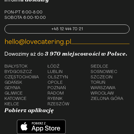
PON-PT 6:00-8:00
SOBOTA 6:00-10:00
+48 12 444 70 21
hello@lovecatering.pl
3 970 miejscowości w Polsce.
Dowozimy aż do
BIAŁYSTOK
ŁÓDŹ
SIEDLCE
BYDGOSZCZ
LUBLIN
SOSNOWIEC
CZĘSTOCHOWA
OLSZTYN
SZCZECIN
GDAŃSK
OPOLE
TORUŃ
GDYNIA
POZNAŃ
WARSZAWA
GLIWICE
RADOM
WROCŁAW
KATOWICE
RYBNIK
ZIELONA GÓRA
KIELCE
RZESZÓW
Pobierz aplikację