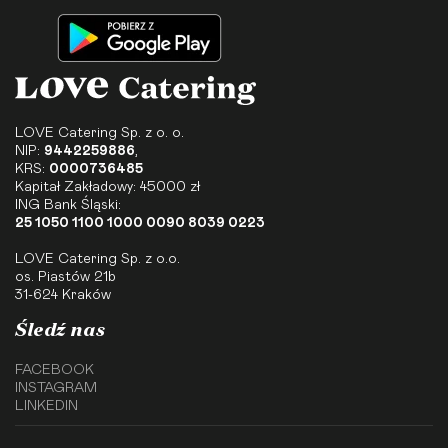
LOVE Catering Sp. z o. o.
NIP:
9442259886
,
KRS:
0000736485
Kapitał Zakładowy: 45000 zł
ING Bank Śląski:
25 1050 1100 1000 0090 8039 0223
LOVE Catering Sp. z o.o.
os. Piastów 21b
31-624 Kraków
Śledź nas
FACEBOOK
INSTAGRAM
LINKEDIN