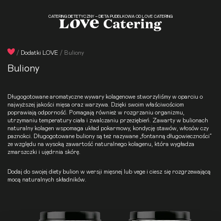
CATERING DIETETYCZNY – DIETA PUDEŁKOWA OD LOVE CATERING
/
Dodatki LOVE
/
Buliony
Buliony
Długogotowane aromatyczne wywary kolagenowe stworzyliśmy w oparciu o
najwyższej jakości mięsa oraz warzywa. Dzięki swoim właściwościom
poprawiają odporność. Pomagają również w rozgrzaniu organizmu,
utrzymaniu temperatury ciała i zwalczaniu przeziębień. Zawarty w bulionach
naturalny kolagen wspomaga układ pokarmowy, kondycję stawów, włosów czy
paznokci. Długogotowane buliony są też nazywane „fontanną długowieczności”
ze względu na wysoką zawartość naturalnego kolagenu, która wygładza
zmarszczki i ujędrnia skórę.
Dodaj do swojej
diety bulion
w wersji mięsnej lub vege i ciesz się rozgrzewającą
mocą naturalnych składników.