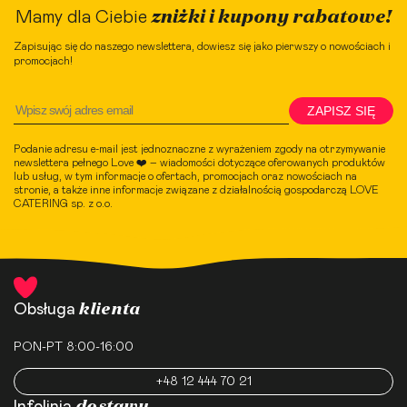
zniżki i kupony rabatowe!
Mamy dla Ciebie
Zapisując się do naszego newslettera, dowiesz się jako pierwszy o nowościach i
promocjach!
ZAPISZ SIĘ
Podanie adresu e-mail jest jednoznaczne z wyrażeniem zgody na otrzymywanie
newslettera pełnego Love ❤️ – wiadomości dotyczące oferowanych produktów
lub usług, w tym informacje o ofertach, promocjach oraz nowościach na
stronie, a także inne informacje związane z działalnością gospodarczą LOVE
CATERING sp. z o.o.
klienta
Obsługa
PON-PT 8:00-16:00
+48 12 444 70 21
dostawy
Infolinia