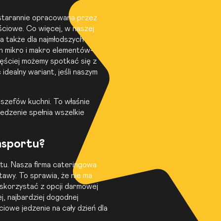
a starannie opracowana przez
ściowe. Co więcej, w naszej
na także dla najmłodszych
h mikro i makro elementów-
ęściej możemy spotkać się z
dealny wariant, jeśli naszym
 szefów kuchni. To właśnie
edzenie spełnia wszelkie
ansportu?
tu. Nasza firma cateringowa
tawy. To sprawia, że nie ma
 skorzystać z opcji darmowej
j, najbardziej dogodnej
iowe jedzenie na cały dzień dla