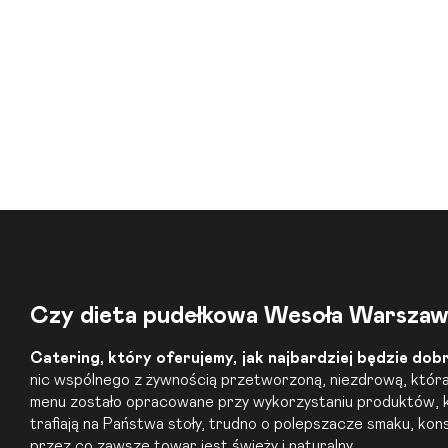
Czy dieta pudełkowa Wesoła Warszaw
Catering, który oferujemy, jak najbardziej będzie dobr
nic wspólnego z żywnością przetworzoną, niezdrową, która
menu zostało opracowane przy wykorzystaniu produktów, kt
trafiają na Państwa stoły, trudno o polepszacze smaku, ko
przez co zawsze towar jest świeży i naturalny.