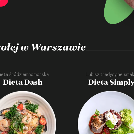
ołej w Warszawie
ieta śródziemnomorska
Lubisz tradycyjne smak
Dieta Dash
Dieta Simpl
·
·
·
·
·
·
·
·