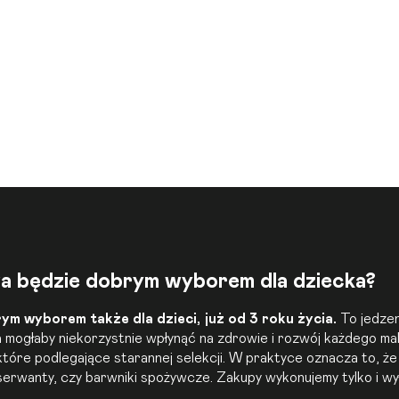
a będzie dobrym wyborem dla dziecka?
ym wyborem także dla dzieci, już od 3 roku życia.
To jedzeni
 mogłaby niekorzystnie wpłynąć na zdrowie i rozwój każdego ma
óre podlegające starannej selekcji. W praktyce oznacza to, ż
nserwanty, czy barwniki spożywcze. Zakupy wykonujemy tylko i w