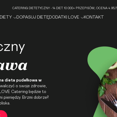
CATERING DIETETYCZNY - 14 DIET. 10 000+ PRZEPISÓW, OCENA 4.9
DIETY
DOPASUJ DIETĘ
DODATKI LOVE
KONTAKT
czny
zawa
ana
dieta pudełkowa
w
awalczyć o swoje zdrowie,
 LOVE Catering będzie to
ni pieniędzy. Brzmi dobrze?
liska.
E