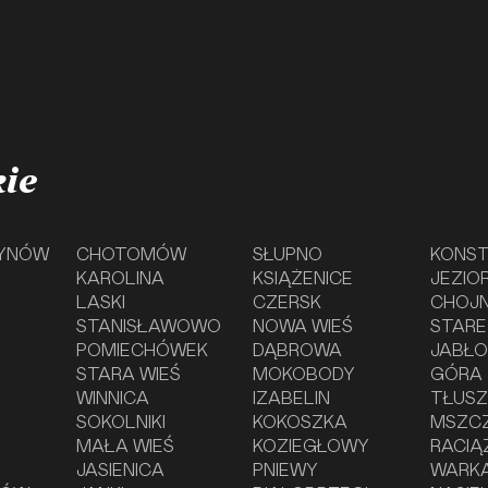
ie
YNÓW
CHOTOMÓW
SŁUPNO
KONST
KAROLINA
KSIĄŻENICE
JEZIO
LASKI
CZERSK
CHOJ
STANISŁAWOWO
NOWA WIEŚ
STARE
POMIECHÓWEK
DĄBROWA
JABŁ
STARA WIEŚ
MOKOBODY
GÓRA
WINNICA
IZABELIN
TŁUS
SOKOLNIKI
KOKOSZKA
MSZC
MAŁA WIEŚ
KOZIEGŁOWY
RACIĄ
JASIENICA
PNIEWY
WARK