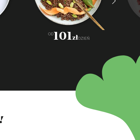
101
OD
zł
DZIEŃ
!