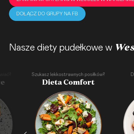
DOŁĄCZ DO GRUPY NA FB
Wes
Nasze diety pudełkowe w
wiać?
Szukasz lekkostrawnych posiłków?
D
ce
Dieta Comfort
·
·
·
·
·
·
·
·