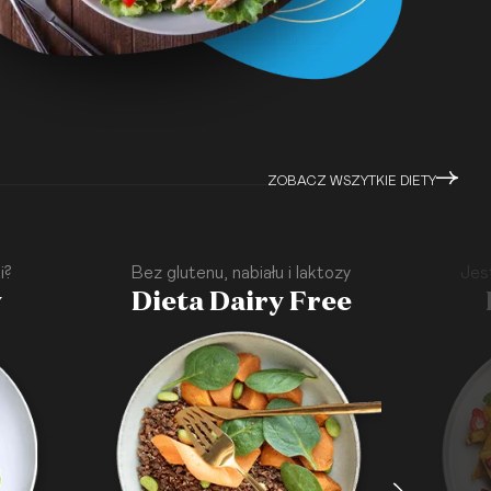
ZOBACZ WSZYTKIE DIETY
i?
Bez glutenu, nabiału i laktozy
Jes
y
Dieta Dairy Free
·
·
·
·
·