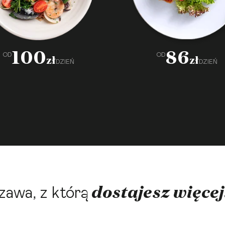
100
86
OD
OD
zł
zł
DZIEŃ
DZIEŃ
dostajesz więcej
awa, z którą