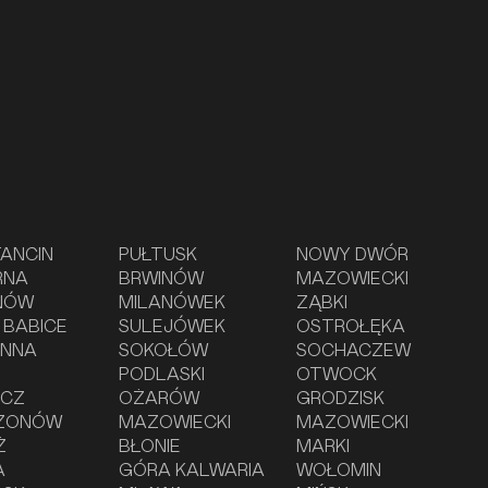
ANCIN
PUŁTUSK
NOWY DWÓR
RNA
BRWINÓW
MAZOWIECKI
NÓW
MILANÓWEK
ZĄBKI
 BABICE
SULEJÓWEK
OSTROŁĘKA
ONNA
SOKOŁÓW
SOCHACZEW
PODLASKI
OTWOCK
ZCZ
OŻARÓW
GRODZISK
ZONÓW
MAZOWIECKI
MAZOWIECKI
Ż
BŁONIE
MARKI
A
GÓRA KALWARIA
WOŁOMIN