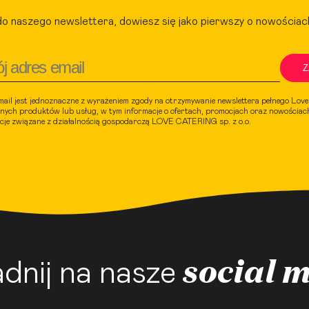
do naszego newslettera, dowiesz się jako pierwszy o nowościac
Z
mail jest jednoznaczne z wyrażeniem zgody na otrzymywanie newslettera pełnego Lov
nych produktów lub usług, w tym informacje o ofertach, promocjach oraz nowościach
acje związane z działalnością gospodarczą LOVE CATERING sp. z o.o.
social 
dnij na nasze