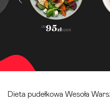
95
OD
zł
DZIEŃ
Dieta pudełkowa Wesoła Warsz