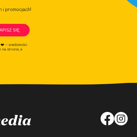
h i promocjach!
APISZ SIĘ
e ❤️ – wiadomości
 na stronie, a
media