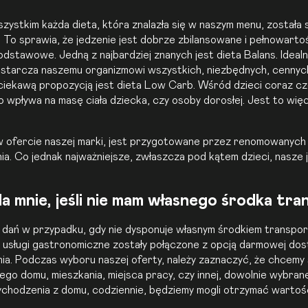
zystkim każda dieta, która znalazła się w naszym menu, został
 To sprawia, że jedzenie jest dobrze zbilansowane i pełnowarto
podstawowe. Jedną z najbardziej znanych jest dieta Balans. Ideal
ostarcza naszemu organizmowi wszystkich, niezbędnych, cennyc
ciekawą propozycją jest
dieta Low Carb
. Wśród dzieci coraz cz
wpływa na masę ciała dziecka, czy osoby dorosłej. Jest to więc i
 w ofercie naszej marki, jest przygotowane przez renomowanych
a. Co jednak najważniejsze, zwłaszcza pod kątem dzieci, nasze j
 mnie, jeśli nie mam własnego środka tr
 dań w przypadku, gdy nie dysponuje własnym środkiem transpor
e usługi gastronomiczne zostały połączone z opcją darmowej dos
ia. Podczas wyboru naszej oferty, należy zaznaczyć, że chcemy
go domu, mieszkania, miejsca pracy, czy innej, dowolnie wybrane
wychodzenia z domu, codziennie, będziemy mogli otrzymać wartośc