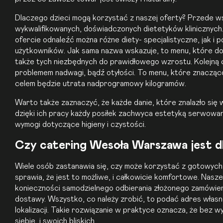
Dlaczego dzieci mogą korzystać z naszej oferty? Przede ws
wykwalifikowanych, doświadczonych dietetyków klinicznych.
ofercie odnaleźć można różne diety- specjalistyczne, jak i 
użytkowników. Jak sama nazwa wskazuje, to menu, które d
także tych niezbędnych do prawidłowego wzrostu. Kolejną 
problemem nadwagi, bądź otyłości. To menu, które znacząco 
celem będzie utrata nadprogramowy kilogramów.
Warto także zaznaczyć, że każde danie, które znalazło się
dzięki ich pracy każdy posiłek zachwyca estetyką serwowani
wymogi dotyczące higieny i czystości.
Czy catering Wesoła Warszawa jest dla
Wiele osób zastanawia się, czy może korzystać z gotowych
sprawia, że jest to możliwe, i całkowicie komfortowe. Nasz
konieczności samodzielnego odbierania złożonego zamówien
dostawy. Wszystko, co należy zrobić, to podać adres własne
lokalizacji. Takie rozwiązanie w praktyce oznacza, że bez 
siebie, i swoich bliskich.