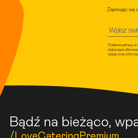
Zapisując się 
Podanie adresu e-
dotyczące oferowa
także inne inform
Bądź na bieżąco, wpa
/LoveCateringPremium