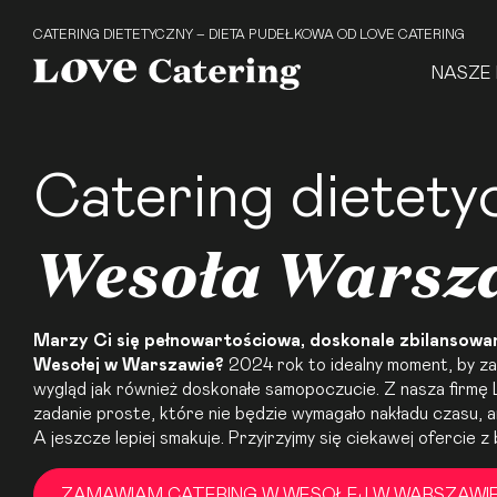
CATERING DIETETYCZNY – DIETA PUDEŁKOWA OD LOVE CATERING
NASZE 
Catering dietety
Wesoła Wars
Marzy Ci się pełnowartościowa, doskonale zbilansow
Wesołej w Warszawie?
2024 rok to idealny moment, by z
wygląd jak również doskonałe samopoczucie. Z nasza firmę
zadanie proste, które nie będzie wymagało nakładu czasu, a
A jeszcze lepiej smakuje. Przyjrzyjmy się ciekawej ofercie z b
ZAMAWIAM CATERING W WESOŁEJ W WARSZAWI