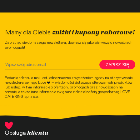
zniżki i kupony rabatowe!
Mamy dla Ciebie
Zapisując się do naszego newslettera, dowiesz się jako pierwszy o nowościach i
promocjach!
ZAPISZ SIĘ
Podanie adresu e-mail jest jednoznaczne z wyrażeniem zgody na otrzymywanie
newslettera pełnego Love ❤️ – wiadomości dotyczące oferowanych produktów
lub usług, w tym informacje o ofertach, promocjach oraz nowościach na
stronie, a także inne informacje związane z działalnością gospodarczą LOVE
CATERING sp. z o.o.
klienta
Obsługa