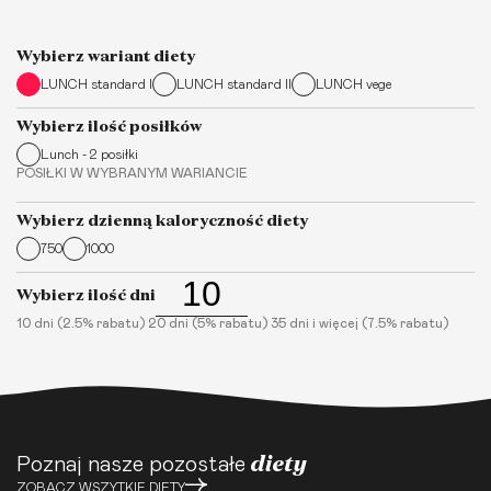
Wybierz wariant diety
LUNCH standard I
LUNCH standard II
LUNCH vege
Wybierz ilość posiłków
Lunch - 2 posiłki
POSIŁKI W WYBRANYM WARIANCIE
Wybierz dzienną kaloryczność diety
750
1000
Wybierz ilość dni
10 dni (2.5% rabatu) 20 dni (5% rabatu) 35 dni i więcej (7.5% rabatu)
diety
Poznaj nasze pozostałe
ZOBACZ WSZYTKIE DIETY