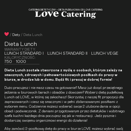
CATERING DIETETYCZNY – DIETA PUDEŁKOWA OD LOVE CATERING
/
Diety
/
Dieta Lunch
Dieta Lunch
WARIANTY DIETY:
LUNCH STANDARD I
·
LUNCH STANDARD II
·
LUNCH VEGE
KALORYCZNOŚĆ:
750
·
1000
Dieta Lunch została stworzona z myślą o osobach, którym zależy na
smacznych, zdrowych i pełnowartościowych posiłkach do pracy w
biurze, w drodze lub w domu. Bądź fit i pracuj w dobrej formie!
Dużo pracujesz i nie masz czasu na gotowanie? Masz już dosyć przeciętnego
jedzenia w biurowych barach i obiadów z dowozem? Wybierz dietę pudełkową
Lunch od LOVE, w której się zakochasz! Skorzystaj z naszej fit propozycji dla
zapracowanych i ciesz się smacznymi i w pełni zbilansowanymi posiłkami z
wyborem menu. Codziennie możesz wybierać swoje 2 ulubione dania w opcji:
obiad i podwieczorek. Z daniami przygotowanym przez dietetyków i wybitnego
szefa kuchni każdego dnia poczujesz się jak w restauracji. Jedz pysznie i
dostarczaj swojemu organizmowi energii do działania!
Aby zamówić 2-posiłkową dietę do pracy w biurze LOVE możesz wybrać swój