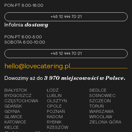
PON-PT 8:00-16:00
+48 12 444 70 21
dostawy
Infolinia
PON-PT 6:00-8:00
SOBOTA 6:00-10:00
+48 12 444 70 21
hello@lovecatering.pl
3 970 miejscowości w Polsce.
Dowozimy aż do
BIAŁYSTOK
ŁÓDŹ
SIEDLCE
BYDGOSZCZ
LUBLIN
SOSNOWIEC
CZĘSTOCHOWA
OLSZTYN
SZCZECIN
GDAŃSK
OPOLE
TORUŃ
GDYNIA
POZNAŃ
WARSZAWA
GLIWICE
RADOM
WROCŁAW
KATOWICE
RYBNIK
ZIELONA GÓRA
KIELCE
RZESZÓW