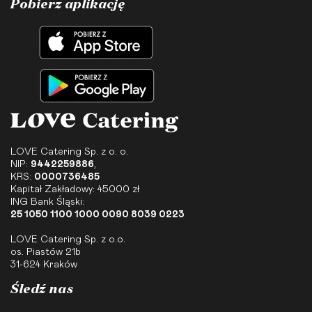
Pobierz aplikację
LOVE Catering Sp. z o. o.
NIP:
9442259886
,
KRS:
0000736485
Kapitał Zakładowy: 45000 zł
ING Bank Śląski:
25 1050 1100 1000 0090 8039 0223
LOVE Catering Sp. z o.o.
os. Piastów 21b
31-624 Kraków
Śledź nas