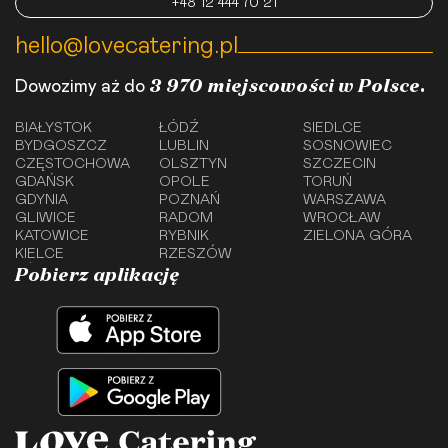
+48 12 444 70 21
hello@lovecatering.pl
3 970 miejscowości w Polsce.
Dowozimy aż do
BIAŁYSTOK
ŁÓDŹ
SIEDLCE
BYDGOSZCZ
LUBLIN
SOSNOWIEC
CZĘSTOCHOWA
OLSZTYN
SZCZECIN
GDAŃSK
OPOLE
TORUŃ
GDYNIA
POZNAŃ
WARSZAWA
GLIWICE
RADOM
WROCŁAW
KATOWICE
RYBNIK
ZIELONA GÓRA
KIELCE
RZESZÓW
Pobierz aplikację