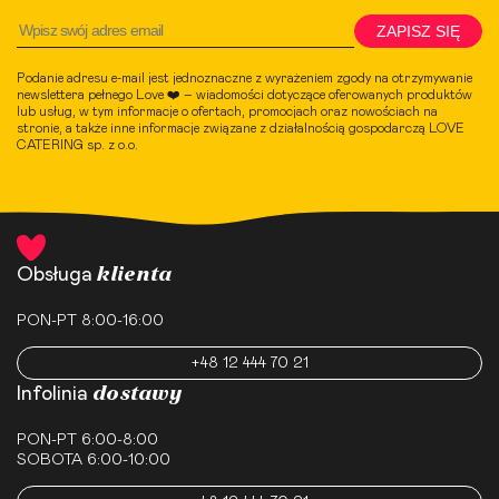
ZAPISZ SIĘ
Podanie adresu e-mail jest jednoznaczne z wyrażeniem zgody na otrzymywanie
newslettera pełnego Love ❤️ – wiadomości dotyczące oferowanych produktów
lub usług, w tym informacje o ofertach, promocjach oraz nowościach na
stronie, a także inne informacje związane z działalnością gospodarczą LOVE
CATERING sp. z o.o.
klienta
Obsługa
PON-PT 8:00-16:00
+48 12 444 70 21
dostawy
Infolinia
PON-PT 6:00-8:00
SOBOTA 6:00-10:00