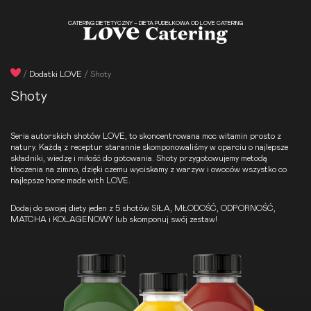
CATERING DIETETYCZNY – DIETA PUDEŁKOWA OD LOVE CATERING
/
Dodatki LOVE
/
Shoty
Shoty
Seria autorskich shotów LOVE, to skoncentrowana moc witamin prosto z
natury. Każdą z receptur starannie skomponowaliśmy w oparciu o najlepsze
składniki, wiedzę i miłość do gotowania. Shoty przygotowujemy metodą
tłoczenia na zimno, dzięki czemu wyciskamy z warzyw i owoców wszystko co
najlepsze home made with LOVE.
Dodaj do swojej diety jeden z 5 shotów SIŁA, MŁODOŚĆ, ODPORNOŚĆ,
MATCHA i KOLAGENOWY lub skomponuj swój zestaw!