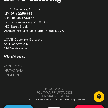
LOVE Catering Sp. z o. o.
NIP:
9442259886
,
KRS:
0000736485
Kapitał Zakładowy: 45000 zł
ING Bank Śląski:
25 1050 1100 1000 0090 8039 0223
LOVE Catering Sp. z o.o.
os. Piastów 21b
31-624 Kraków
Śledź nas
FACEBOOK
INSTAGRAM
LINKEDIN
REGULAMIN
POLITYKA PRYWATNOŚCI
ZGODY MARKETINGOWE
LOVE CATERING © SP. Z O. O. 2025
Realizacja: Netivo