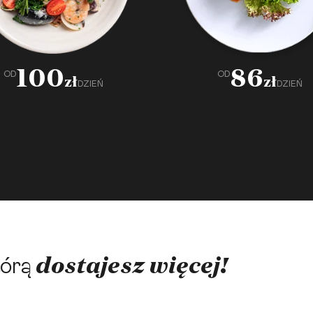
100
86
OD
OD
zł
zł
DZIEŃ
DZIEŃ
dostajesz więcej!
tórą