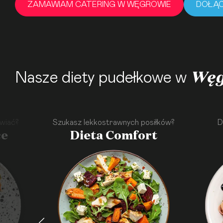
ZAMAWIAM CATERING W WĘGROWIE
DOŁĄC
Węg
Nasze diety pudełkowe w
wiać?
Szukasz lekkostrawnych posiłków?
D
ce
Dieta Comfort
·
·
·
·
·
·
·
·