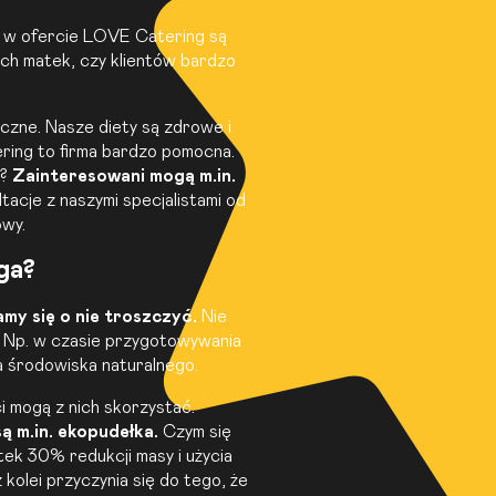
go w ofercie LOVE Catering są
ych matek, czy klientów bardzo
czne. Nasze diety są zdrowe i
ring to firma bardzo pomocna.
y?
Zainteresowani mogą m.in.
tacje z naszymi specjalistami od
owy.
ga?
my się o nie troszczyć.
Nie
. Np. w czasie przygotowywania
a środowiska naturalnego.
i mogą z nich skorzystać.
 m.in. ekopudełka.
Czym się
ek 30% redukcji masy i użycia
kolei przyczynia się do tego, że