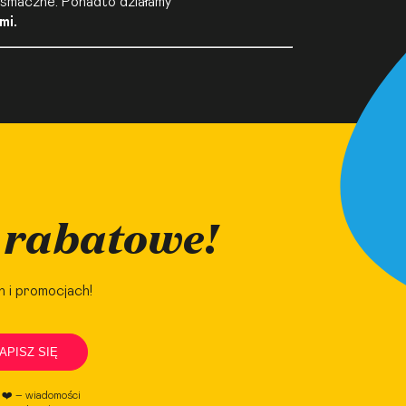
e smaczne. Ponadto działamy
mi.
 rabatowe!
h i promocjach!
APISZ SIĘ
e ❤️ – wiadomości