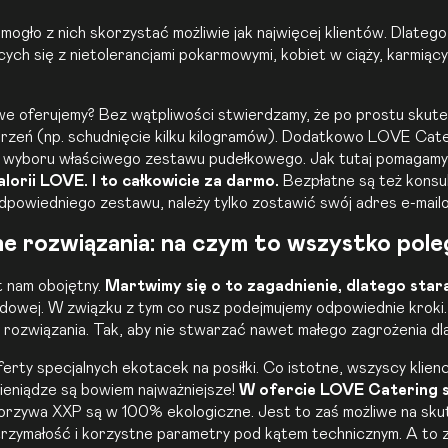
y mogło z nich skorzystać możliwie jak najwięcej klientów. Dlate
cych się z nietolerancjami pokarmowymi, kobiet w ciąży, karmiąc
owe oferujemy? Bez wątpliwości stwierdzamy, że po prostu skute
arzeń (np. schudnięcie kilku kilogramów). Dodatkowo LOVE Cate
 od wyboru właściwego zestawu pudełkowego. Jak tutaj pomagam
orii LOVE. I to całkowicie za darmo.
Bezpłatne są też konsul
odpowiedniego zestawu, należy tylko zostawić swój adres e-mail
e rozwiązania: na czym to wszystko pole
t nam obojętny.
Martwimy się o to zagadnienie, dlatego stara
odowej. W związku z tym co rusz podejmujemy odpowiednie kroki
 rozwiązania. Tak, aby nie stwarzać nawet małego zagrożenia dl
y specjalnych ekotacek na posiłki. Co istotne, wszyscy klienc
pieniądze są bowiem najważniejsze!
W ofercie LOVE Catering są
worzywa XXP są w 100% ekologiczne. Jest to zaś możliwe na skut
ytrzymałość i korzystne parametry pod kątem technicznym. A to z 