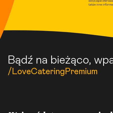
dotyczące oferowa
także inne inform
Bądź na bieżąco, wpa
/LoveCateringPremium