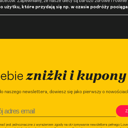
i facetów. Zapewniamy, że nasze diety są bardzo zdrowe i równi
 użytku, które przydają się np. w czasie podróży pociąga
zniżki i kupony
ebie
do naszego newslettera, dowiesz się jako pierwszy o nowościac
Z
mail jest jednoznaczne z wyrażeniem zgody na otrzymywanie newslettera pełnego Lov