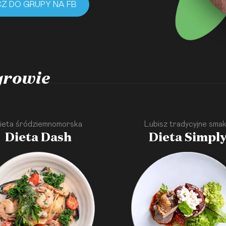
Z DO GRUPY NA FB
rowie
ieta śródziemnomorska
Lubisz tradycyjne smak
Dieta Dash
Dieta Simpl
·
·
·
·
·
·
·
·