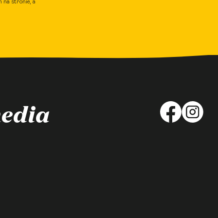
 na stronie, a
media