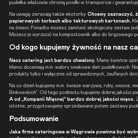
pudełka właściwie chronią posiłki w transporcie i gwarantuj
Na uwagę zwracają także ekotorby.
Chcemy zaznaczyć, ż
papierowych torbach albo tekturowych kartonach.
Kli
na śmieci. Ponadto możesz zamówić ekologiczny zestaw je
Możesz je wyrzucić na kompostownik albo do brązowego po
Od kogo kupujemy żywność na nasz c
Nasz catering jest bardzo chwalony.
Mamy świetne opinie
klienci doceniają m.in. walory smakowe diet pudełkowych. N
produkty tylko i wyłącznie od sprawdzonych, zaufanych d
Na co dzień kupujemy m.in. świeże warzywa, ryby, owoce, mię
Binkowskich”. Od tego podmiotu kupujemy dobrej jakości 
A od „Kompanii Mięsnej” bardzo dobrej jakości mięso.
Z
istotne, przygotowujemy sprzedawane potem zestawy pudełk
Podsumowanie
Jaka firma cateringowa w Węgrowie powinna być wyb