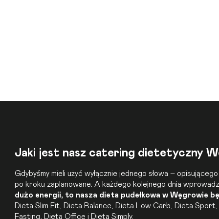
Jaki jest nasz catering dietetyczny 
Gdybyśmy mieli użyć wyłącznie jednego słowa – opisującego 
po kroku zaplanowane. A każdego kolejnego dnia wprowadzam
dużo energii, to nasza
dieta pudełkowa
w Węgrowie będ
Dieta Slim Fit
,
Dieta Balance
,
Dieta Low Carb
,
Dieta Sport
Fasting, Dieta
Office
i Dieta Simply.