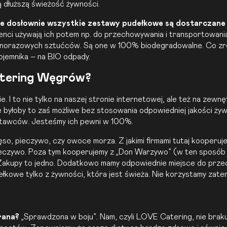
ą dłuższą świeżość żywności.
e dosłownie wszystkie zestawy pudełkowe są dostarczane
enci używają ich potem np. do przechowywania i transportowani
dnorazowych sztućców. Są one w 100% biodegradowalne. Co zro
jemnika – na BIO odpady.
atering Węgrów?
. I to nie tylko na naszej stronie internetowej, ale też na zewnę
ie byłoby to zaś możliwe bez stosowania odpowiedniej jakości ży
ostawców. Jesteśmy ich pewni w 100%.
so, pieczywo, czy owoce morza. Z jakimi firmami tutaj kooperujem
pieczywo. Poza tym kooperujemy z „Don Warzywo” (w ten sposób
akupy to jedno. Dodatkowo mamy odpowiednie miejsce do prz
owe tylko z żywności, która jest świeża. Nie korzystamy zate
rana?
„Sprawdzona w boju”. Nam, czyli LOVE Catering, nie brak