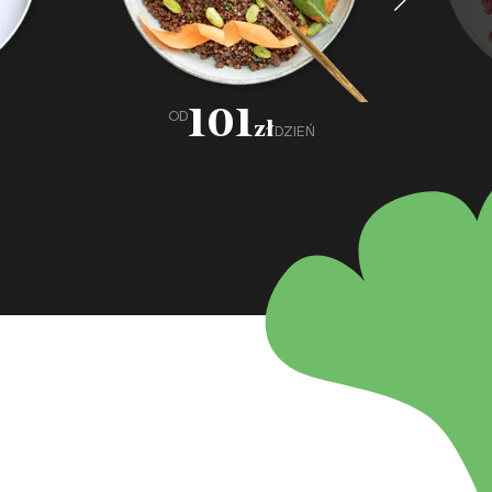
101
OD
zł
DZIEŃ