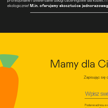
profesjonalne i uniwersalne usługi cateringowe dla kobiet 
ekologicznie!
M.in. oferujemy ekosztućce jednorazowego
Mamy dla Ci
Zapisując się 
Podanie adresu e-