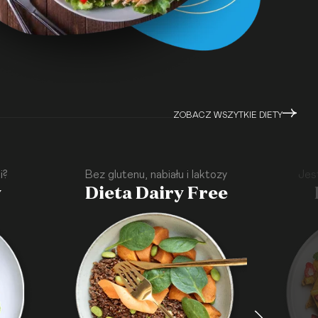
ZOBACZ WSZYTKIE DIETY
i?
Bez glutenu, nabiału i laktozy
Jes
y
Dieta Dairy Free
·
·
·
·
·