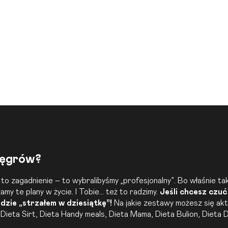
Węgrów?
to zagadnienie – to wybralibyśmy „profesjonalny”. Bo właśnie t
y te plany w życie. I Tobie… też to radzimy.
Jeśli chcesz czuć 
zie „strzałem w dziesiątkę”!
Na jakie zestawy możesz się ak
,
Dieta Sirt
,
Dieta Handy meals
,
Dieta Mama
,
Dieta Bulion
,
Dieta D