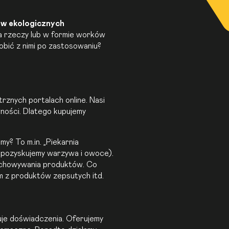
 w ekologicznych
a rzeczy lub w formie worków
bić z nimi po zastosowaniu?
trznych portalach online. Nasi
wności. Dlatego kupujemy
y? To m.in. „Piekarnia
 pozyskujemy warzywa i owoce).
echowywania produktów. Co
m z produktów zepsutych itd.
uje doświadczenia. Oferujemy