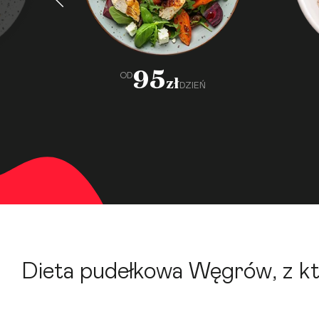
95
OD
zł
DZIEŃ
Dieta pudełkowa Węgrów, z k