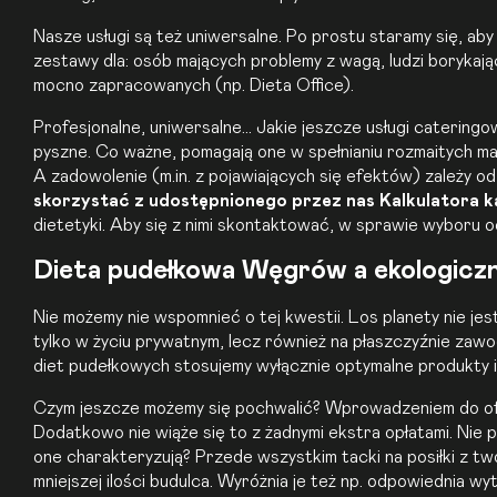
Nasze usługi są też uniwersalne. Po prostu staramy się, ab
zestawy dla: osób mających problemy z wagą, ludzi borykają
mocno zapracowanych (np. Dieta Office).
Profesjonalne, uniwersalne… Jakie jeszcze usługi catering
pyszne. Co ważne, pomagają one w spełnianiu rozmaitych m
A zadowolenie (m.in. z pojawiających się efektów) zależy
skorzystać z udostępnionego przez nas Kalkulatora kal
dietetyki. Aby się z nimi skontaktować, w sprawie wyboru 
Dieta pudełkowa Węgrów a ekologiczn
Nie możemy nie wspomnieć o tej kwestii. Los planety nie jes
tylko w życiu prywatnym, lecz również na płaszczyźnie zaw
diet pudełkowych stosujemy wyłącznie optymalne produkty i
Czym jeszcze możemy się pochwalić? Wprowadzeniem do ofert
Dodatkowo nie wiąże się to z żadnymi ekstra opłatami. Nie 
one charakteryzują? Przede wszystkim tacki na posiłki z t
mniejszej ilości budulca. Wyróżnia je też np. odpowiednia w