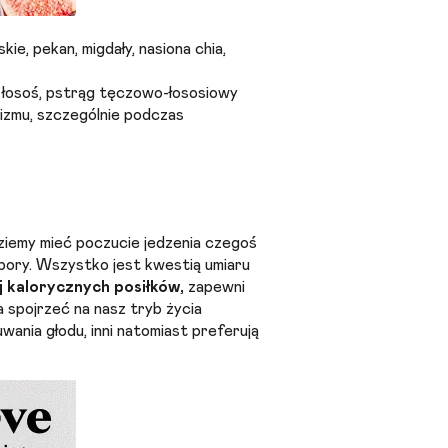
ie, pekan, migdały, nasiona chia,
k, łosoś, pstrąg tęczowo-łososiowy
nizmu, szczególnie podczas
dziemy mieć poczucie jedzenia czegoś
j pory. Wszystko jest kwestią umiaru
j kalorycznych posiłków,
zapewni
a spojrzeć na nasz tryb życia
wania głodu, inni natomiast preferują