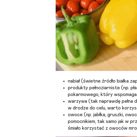
nabiał (świetne źródło białka za
produkty pełnoziarniste (np. pła
pokarmowego, który wspomaga 
warzywa (tak naprawdę pełna d
w drodze do celu, warto korzys
owoce (np. jabłka, gruszki, owo
pomocnikiem, tak samo jak w p
śmiało korzystać z owoców mr