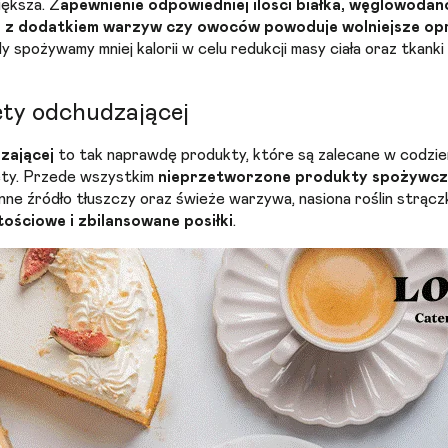
iększa. Z
apewnienie odpowiedniej ilości białka, węglowoda
o), z dodatkiem warzyw czy owoców
powoduje
wolniejsze op
y spożywamy mniej kalorii w celu redukcji masy ciała oraz tkanki
ety odchudzającej
zającej
to tak naprawdę produkty, które są zalecane w codzie
iety. Przede wszystkim
nieprzetworzone produkty spożywc
ślinne źródło tłuszczy oraz świeże warzywa, nasiona roślin strą
ościowe i zbilansowane posiłki
.