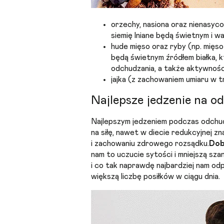
orzechy, nasiona oraz nienasycon
siemię lniane będą świetnym i 
hude mięso oraz ryby (np. mięso 
będą świetnym źródłem białka, 
odchudzania, a także aktywności
jajka (z zachowaniem umiaru w 
Najlepsze jedzenie na 
Najlepszym jedzeniem podczas odchudz
na siłę, nawet w diecie redukcyjnej zn
i zachowaniu zdrowego rozsądku.
Dob
nam to uczucie sytości i mniejszą sza
i co tak naprawdę najbardziej nam odp
większą liczbę posiłków w ciągu dnia.