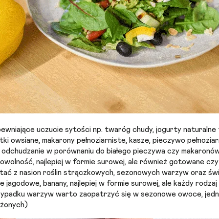
pewniające uczucie sytości np. twaróg chudy, jogurty naturalne 
tki owsiane, makarony pełnoziarniste, kasze, pieczywo pełnoziarn
odchudzanie w porównaniu do białego pieczywa czy makaronó
owolność, najlepiej w formie surowej, ale również gotowane c
tać z nasion roślin strączkowych, sezonowych warzyw oraz świ
ce jagodowe, banany, najlepiej w formie surowej, ale każdy rod
rzypadku warzyw warto zaopatrzyć się w sezonowe owoce, jedn
ożonych)