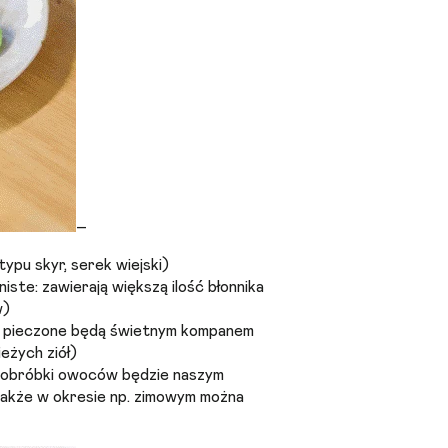
–
typu skyr, serek wiejski)
iste: zawierają większą ilość błonnika
w)
zy pieczone będą świetnym kompanem
eżych ziół)
zaj obróbki owoców będzie naszym
akże w okresie np. zimowym można