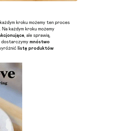
a każdym kroku możemy ten proces
u. Na każdym kroku możemy
akcjonujące
, ale sprawią,
 i dostarczymy
mnóstwo
wyróżnić
listę produktów