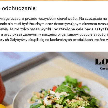
 odchudzanie:
maga czasu, a przede wszystkim cierpliwości. Na szczęście n
 wcale nie musi być żmudnym oraz demotywującym okresem czas
ią, że nie tylko nasze wyniki i
postawione cele będą satysf
a przy okazji zapewnimy naszemu organizmowi uczucie sytości
czych
.
Gdybyśmy skupili się na konkretnych produktach, można 