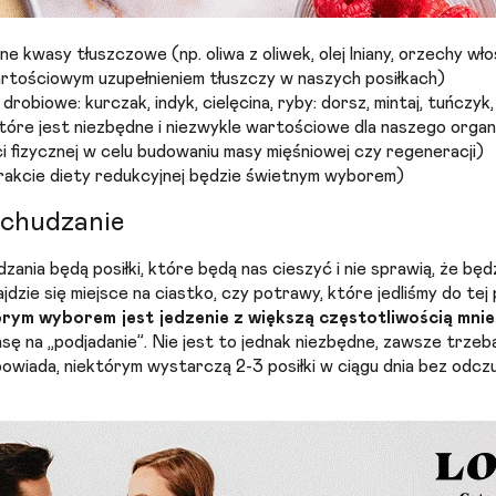
e kwasy tłuszczowe (np. oliwa z oliwek, olej lniany, orzechy włosk
wartościowym uzupełnieniem tłuszczy w naszych posiłkach)
drobiowe: kurczak, indyk, cielęcina, ryby: dorsz, mintaj, tuńczy
które jest niezbędne i niezwykle wartościowe dla naszego orga
 fizycznej w celu budowaniu masy mięśniowej czy regeneracji)
trakcie diety redukcyjnej będzie świetnym wyborem)
odchudzanie
ania będą posiłki, które będą nas cieszyć i nie sprawią, że bę
ajdzie się miejsce na ciastko, czy potrawy, które jedliśmy do te
rym wyborem jest jedzenie z większą częstotliwością mnie
nsę na „podjadanie”. Nie jest to jednak niezbędne, zawsze trzeb
owiada, niektórym wystarczą 2-3 posiłki w ciągu dnia bez odczu