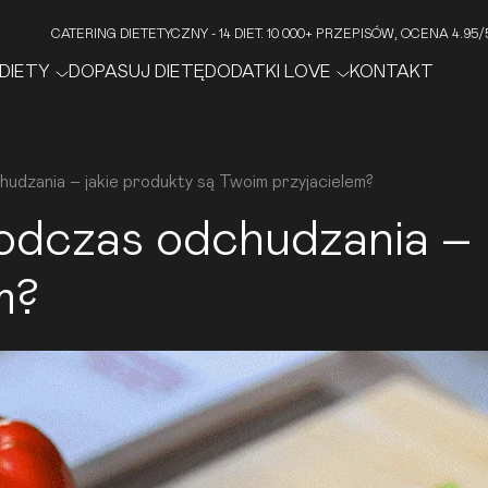
CATERING DIETETYCZNY - 14 DIET. 10 000+ PRZEPISÓW, OCENA 4.9
DIETY
DOPASUJ DIETĘ
DODATKI LOVE
KONTAKT
udzania – jakie produkty są Twoim przyjacielem?
odczas odchudzania – j
m?