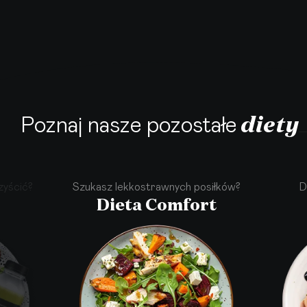
diety
Poznaj nasze pozostałe
zyścić?
Szukasz lekkostrawnych posiłków?
D
Dieta Comfort
·
·
·
·
·
·