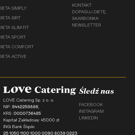
KONTAKT
DIETA SIMPLY
DOPASUJ DIETĘ
DIETA SIRT
SKARBONKA
NEWSLETTER
DIETA SLIM FIT
DIETA SPORT
DIETA COMFORT
DIETA ACTIVE
Śledź nas
LOVE Catering Sp. z o. o.
FACEBOOK
NIP:
9442259886
,
INSTAGRAM
KRS:
0000736485
LINKEDIN
Kapitał Zakładowy: 45000 zł
ING Bank Śląski:
25 1050 1100 1000 0090 8039 0223