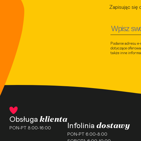
Zapisując się 
Podanie adresu e-
dotyczące oferowa
także inne inform
klienta
Obsługa
dostawy
Infolinia
PON-PT 8:00-16:00
PON-PT 6:00-8:00