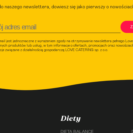
do naszego newslettera, dowiesz się jako pierwszy o nowościac
Z
mail jest jednoznaczne z wyrażeniem zgody na otrzymywanie newslettera pełnego Lov
nych produktów lub usług, w tym informacje o ofertach, promocjach oraz nowościach
acje związane z działalnością gospodarczą LOVE CATERING sp. z o.o.
Diety
DIETA BALANCE