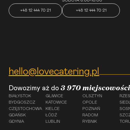
SOBOTA 6:00-10:00
+48 12 444 70 21
+48 12 444 70 21
hello@lovecatering.pl
3 970 miejscowości
Dowozimy aż do
BIAŁYSTOK
GLIWICE
OLSZTYN
RZE
BYDGOSZCZ
KATOWICE
OPOLE
SIED
CZĘSTOCHOWA
KIELCE
POZNAŃ
SOS
GDAŃSK
ŁÓDŹ
RADOM
SZC
GDYNIA
LUBLIN
RYBNIK
TOR