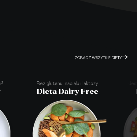
ZOBACZ WSZYTKIE DIETY
i?
Bez glutenu, nabiału i laktozy
Jes
y
Dieta Dairy Free
·
·
·
·
·