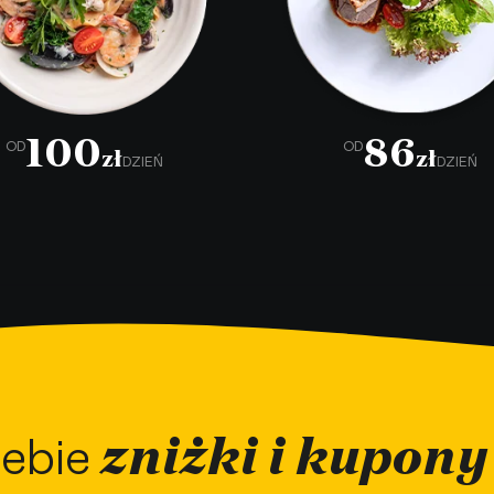
100
86
OD
OD
zł
zł
DZIEŃ
DZIEŃ
zniżki i kupony
ebie