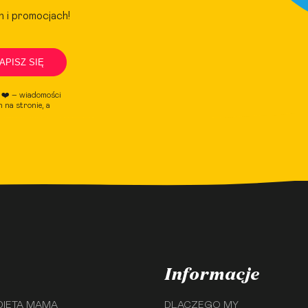
h i promocjach!
APISZ SIĘ
e ❤️ – wiadomości
 na stronie, a
Informacje
DIETA MAMA
DLACZEGO MY