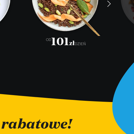
101
OD
zł
DZIEŃ
 rabatowe!