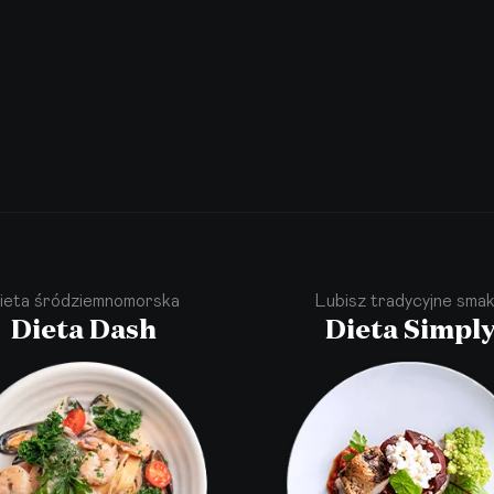
ieta śródziemnomorska
Lubisz tradycyjne smak
Dieta Dash
Dieta Simpl
·
·
·
·
·
·
·
·