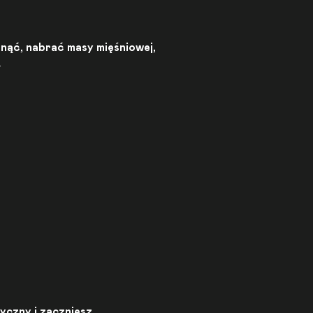
nąć, nabrać masy mięśniowej,
.
yczny i zaczniesz