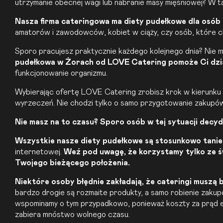
utrzymanie obecnej wagi lub nabranie masy mięśniowej? W 
Nasza firma cateringowa ma diety pudełkowe dla osób m
amatorów i zawodowców, kobiet w ciąży, czy osób, które ch
Sporo pracujesz praktycznie każdego kolejnego dnia? Nie 
pudełkowa
w Żorach od LOVE Catering pomoże Ci dzia
funkcjonowanie organizmu.
Wybierając ofertę LOVE Catering zrobisz krok w kierunku 
wyrzeczeń. Nie chodzi tylko o samo przygotowanie zakupów, 
Nie masz na to czasu? Sporo osób w tej sytuacji decyd
Wszystkie nasze diety pudełkowe są stosunkowo tanie
internetowej.
Weź pod uwagę, że korzystamy tylko ze ś
Twojego bieżącego położenia.
Niektóre osoby błędnie zakładają, że cateringi muszą 
bardzo drogie są rozmaite produkty, a samo robienie zakup
wspominamy o tym przypadkowo, ponieważ koszty za prąd el
zabiera mnóstwo wolnego czasu.