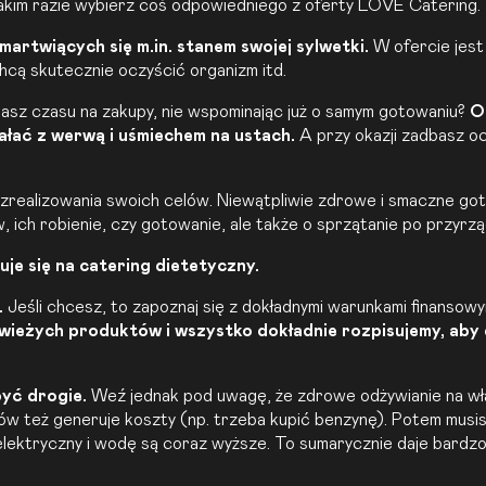
takim razie wybierz coś odpowiedniego z oferty LOVE Catering.
artwiących się m.in. stanem swojej sylwetki.
W ofercie jest
cą skutecznie oczyścić organizm itd.
masz czasu na zakupy, nie wspominając już o samym gotowaniu?
O
łać z werwą i uśmiechem na ustach.
A przy okazji zadbasz o
zrealizowania swoich celów. Niewątpliwie zdrowe i smaczne go
ich robienie, czy gotowanie, ale także o sprzątanie po przyrzą
uje się na
catering dietetyczny
.
.
Jeśli chcesz, to zapoznaj się z dokładnymi warunkami finansowy
wieżych produktów i wszystko dokładnie rozpisujemy, aby 
być drogie.
Weź jednak pod uwagę, że zdrowe odżywianie na wła
ów też generuje koszty (np. trzeba kupić benzynę). Potem musis
ektryczny i wodę są coraz wyższe. To sumarycznie daje bardzo 