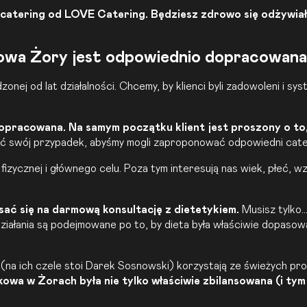
catering od LOVE Catering. Będziesz zdrowo się odżywiał
owa Żory jest odpowiednio dopracowana
ej od lat działalności. Chcemy, by klienci byli zadowoleni i sys
opracowana. Na samym początku klient jest proszony o to,
yć swój przypadek, abyśmy mogli zaproponować odpowiedni cate
izycznej i głównego celu. Poza tym interesują nas wiek, płeć, w
ać się na darmową konsultację z dietetykiem.
Musisz tylko…
ziałania są podejmowane po to, by dieta była właściwie dopasowa
(na ich czele stoi Darek Sosnowski) korzystają ze świeżych pro
kowa w Żorach była nie tylko właściwie zbilansowana (i ty