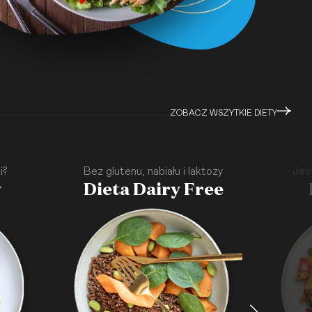
ZOBACZ WSZYTKIE DIETY
i?
Bez glutenu, nabiału i laktozy
Jes
y
Dieta Dairy Free
·
·
·
·
·