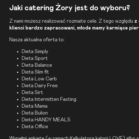
Jaki catering Żory jest do wyboru?
Z nami możesz realizować rozmaite cele. Z tego względu
z
klienci bardzo zapracowani, młode mamy karmiące piers
Nasza aktualna oferta to:
Dieta Simply
Dieta Sport
Dieta Balance
Dieta Slim fit
Dieta Low Carb
Dieta Dairy Free
Dieta Sirt
Dieta Intermitten Fasting
Dieta Mama
Dieta Bulion
Dieta HANDY MEALS
Dieta
Office
Wypełnij ankietę (w ramach Kalkulatora kalorii LOVE) albo s