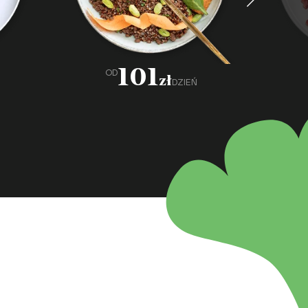
101
OD
zł
DZIEŃ