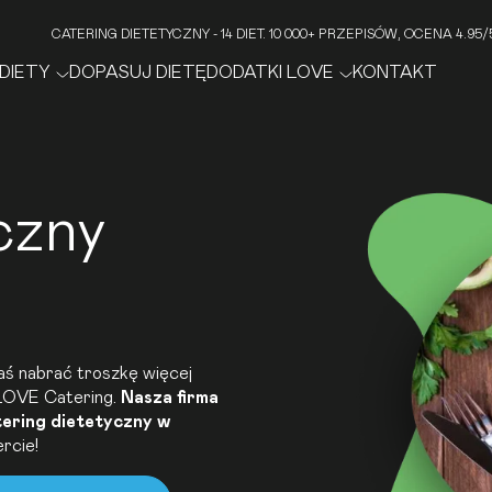
CATERING DIETETYCZNY - 14 DIET. 10 000+ PRZEPISÓW, OCENA 4.9
DIETY
DOPASUJ DIETĘ
DODATKI LOVE
KONTAKT
czny
aś nabrać troszkę więcej
 LOVE Catering.
Nasza firma
tering dietetyczny
w
rcie!