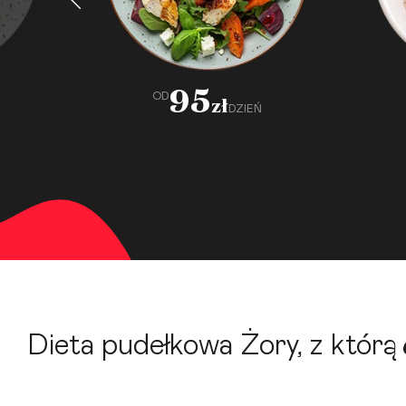
95
OD
zł
DZIEŃ
Dieta pudełkowa Żory, z którą