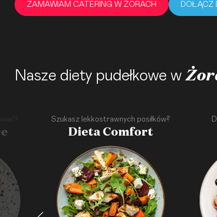
ZAMAWIAM CATERING W ŻORACH
DOŁĄCZ 
Żor
Nasze diety pudełkowe w
wiać?
Szukasz lekkostrawnych posiłków?
D
ce
Dieta Comfort
·
·
·
·
·
·
·
·