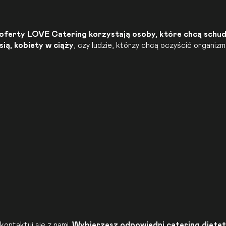
 oferty LOVE Catering korzystają osoby, które chcą schud
ią, kobiety w ciąży
, czy ludzie, którzy chcą oczyścić organizm
kontaktuj się z nami.
Wybierzesz odpowiedni catering dietet