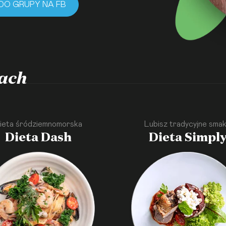
DO GRUPY NA FB
ach
ieta śródziemnomorska
Lubisz tradycyjne smak
Dieta Dash
Dieta Simpl
·
·
·
·
·
·
·
·