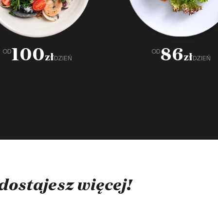
100
86
OD
OD
zł
zł
DZIEŃ
DZIEŃ
dostajesz więcej!