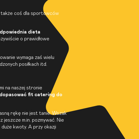
 także coś dla sportowców
dpowiednia
dieta
czywiście o prawidłowe
towanie wymaga zaś wielu
dzonych posiłkach itd.
mi na naszej stronie
dopasować fit catering do
sną rękę nie jest tanie. Wszak
z jeszcze m.in. pozmywać. Nie
duże kwoty. A przy okazji