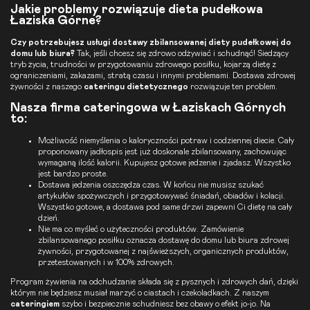
Jakie problemy rozwiązuje dieta pudełkowa
Łaziska Górne?
Czy potrzebujesz usługi dostawy zbilansowanej diety pudełkowej do
domu lub biura?
Tak, jeśli chcesz się zdrowo odżywiać i schudnąć! Siedzący
tryb życia, trudności w przygotowaniu zdrowego posiłku, kojarzą dietę z
ograniczeniami, zakazami, stratą czasu i innymi problemami. Dostawa zdrowej
żywności z naszego
cateringu dietetycznego
rozwiązuje ten problem.
Nasza firma cateringowa w Łaziskach Górnych
to:
Możliwość niemyślenia o kaloryczności potraw i codziennej diecie. Cały
proponowany jadłospis jest już doskonale zbilansowany, zachowując
wymaganą ilość kalorii. Kupujesz gotowe jedzenie i zjadasz. Wszystko
jest bardzo proste.
Dostawa jedzenia oszczędza czas. W końcu nie musisz szukać
artykułów spożywczych i przygotowywać śniadań, obiadów i kolacji.
Wszystko gotowe, a dostawa pod same drzwi zapewni Ci dietę na cały
dzień.
Nie ma co myśleć o użyteczności produktów. Zamówienie
zbilansowanego posiłku oznacza dostawę do domu lub biura zdrowej
żywności, przygotowanej z najświeższych, organicznych produktów,
przetestowanych i w 100% zdrowych.
Program żywienia na odchudzanie składa się z pysznych i zdrowych dań, dzięki
którym nie będziesz musiał marzyć o ciastach i czekoladkach. Z naszym
cateringiem
szybo i bezpiecznie schudniesz bez obawy o efekt jo-jo. Na