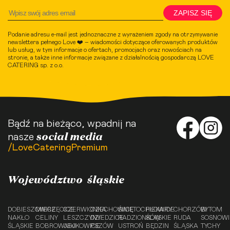
ZAPISZ SIĘ
Podanie adresu e-mail jest jednoznaczne z wyrażeniem zgody na otrzymywanie
newslettera pełnego Love ❤️ – wiadomości dotyczące oferowanych produktów
lub usług, w tym informacje o ofertach, promocjach oraz nowościach na
stronie, a także inne informacje związane z działalnością gospodarczą LOVE
CATERING sp. z o.o.
Bądź na bieżąco, wpadnij na
social media
nasze
/LoveCateringPremium
Województwo śląskie
DOBIESZOWICE
MIERZĘCICE
CZERWIONKA
CZECHOWICE
ŚWIĘTOCHŁOWICE
PIEKARY
CHORZÓW
BYTOM
NAKŁO
CELINY
LESZCZYNY
DZIEDZICE
RADZIONKÓW
ŚLĄSKIE
RUDA
SOSNOW
ŚLĄSKIE
BOBROWNIKI
JEJKOWICE
PSZÓW
USTROŃ
BĘDZIN
ŚLĄSKA
TYCHY