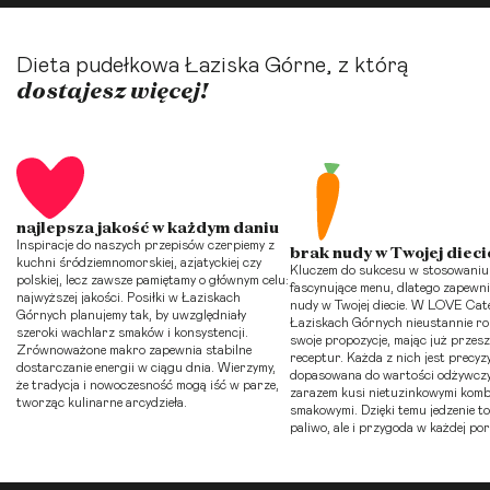
Dieta pudełkowa Łaziska Górne, z którą
dostajesz więcej!
najlepsza jakość w każdym daniu
Inspiracje do naszych przepisów czerpiemy z
brak nudy w Twojej dieci
kuchni śródziemnomorskiej, azjatyckiej czy
Kluczem do sukcesu w stosowaniu d
polskiej, lecz zawsze pamiętamy o głównym celu:
fascynujące menu, dlatego zapewn
najwyższej jakości. Posiłki w Łaziskach
nudy w Twojej diecie. W LOVE Cat
Górnych planujemy tak, by uwzględniały
Łaziskach Górnych nieustannie ro
szeroki wachlarz smaków i konsystencji.
swoje propozycje, mając już przeszł
Zrównoważone makro zapewnia stabilne
receptur. Każda z nich jest precyzy
dostarczanie energii w ciągu dnia. Wierzymy,
dopasowana do wartości odżywczy
że tradycja i nowoczesność mogą iść w parze,
zarazem kusi nietuzinkowymi komb
tworząc kulinarne arcydzieła.
smakowymi. Dzięki temu jedzenie to 
paliwo, ale i przygoda w każdej por