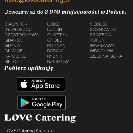
hello@lovecatering.pl
3 970 miejscowości w Polsce.
Dowozimy aż do
BIAŁYSTOK
ŁÓDŹ
SIEDLCE
BYDGOSZCZ
LUBLIN
SOSNOWIEC
CZĘSTOCHOWA
OLSZTYN
SZCZECIN
GDAŃSK
OPOLE
TORUŃ
GDYNIA
POZNAŃ
WARSZAWA
GLIWICE
RADOM
WROCŁAW
KATOWICE
RYBNIK
ZIELONA GÓRA
KIELCE
RZESZÓW
Pobierz aplikację
LOVE Catering Sp. z o. o.