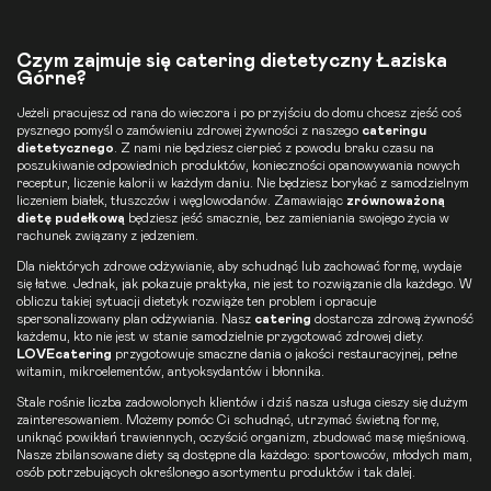
Czym zajmuje się catering dietetyczny Łaziska
Górne?
Jeżeli pracujesz od rana do wieczora i po przyjściu do domu chcesz zjeść coś
pysznego pomyśl o zamówieniu zdrowej żywności z naszego
cateringu
dietetycznego
. Z nami nie będziesz cierpieć z powodu braku czasu na
poszukiwanie odpowiednich produktów, konieczności opanowywania nowych
receptur, liczenie kalorii w każdym daniu. Nie będziesz borykać z samodzielnym
liczeniem białek, tłuszczów i węglowodanów. Zamawiając
zrównoważoną
dietę pudełkową
będziesz jeść smacznie, bez zamieniania swojego życia w
rachunek związany z jedzeniem.
Dla niektórych zdrowe odżywianie, aby schudnąć lub zachować formę, wydaje
się łatwe. Jednak, jak pokazuje praktyka, nie jest to rozwiązanie dla każdego. W
obliczu takiej sytuacji dietetyk rozwiąże ten problem i opracuje
spersonalizowany plan odżywiania. Nasz
catering
dostarcza zdrową żywność
każdemu, kto nie jest w stanie samodzielnie przygotować zdrowej diety.
LOVEcatering
przygotowuje smaczne dania o jakości restauracyjnej, pełne
witamin, mikroelementów, antyoksydantów i błonnika.
Stale rośnie liczba zadowolonych klientów i dziś nasza usługa cieszy się dużym
zainteresowaniem. Możemy pomóc Ci schudnąć, utrzymać świetną formę,
uniknąć powikłań trawiennych, oczyścić organizm, zbudować masę mięśniową.
Nasze zbilansowane diety są dostępne dla każdego: sportowców, młodych mam,
osób potrzebujących określonego asortymentu produktów i tak dalej.