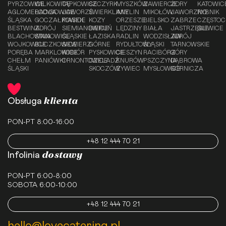
PYRZOWICE
WILKOWICE
TĄPKOWICE
SZCZYRK
MYSZKÓW
ZAWIERCIE
ŻORY
KATOWIC
AGLOMERACJA
ŁODYGOWICE
JAWORZE
ŚWIERKLANY
IMIELIN
MIKOŁÓW
JAWORZNO
RYBNIK
ŚLĄSKA
GOCZAŁKOWICE
PIASEK
KOZY
ORZESZE
BIELSKO
ZABRZE
CZĘSTO
BESTWINA
ZDRÓJ
SIEMIANOWICE
BIERUŃ
LĘDZINY
BIAŁA
JASTRZĘBIE
GLIWICE
BLACHOWNIA
STANOWICE
ŚLĄSKIE
ŁAZISKA
RADLIN
WODZISŁAW
ZDRÓJ
WOJKOWICE
BUCZKOWICE
SIEWIERZ
GÓRNE
RYDUŁTOWY
ŚLĄSKI
TARNOWSKIE
PORĘBA
MARKLOWICE
KOBIÓR
PYSKOWICE
CIESZYN
RACIBÓRZ
GÓRY
CHEŁM
PANIÓWKI
ORNONTOWICE
CZELADŹ
KNURÓW
PSZCZYNA
DĄBROWA
ŚLĄSKI
SKOCZÓW
ŻYWIEC
MYSŁOWICE
GÓRNICZA
klienta
Obsługa
PON-PT 8:00-16:00
+48 12 444 70 21
dostawy
Infolinia
PON-PT 6:00-8:00
SOBOTA 6:00-10:00
+48 12 444 70 21