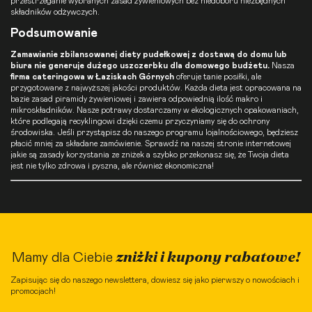
przestrzeganie wybranych zasad żywieniowych bez niedoboru niezbędnych
składników odżywczych.
Podsumowanie
Zamawianie zbilansowanej diety pudełkowej z dostawą do domu lub
biura nie generuje dużego uszczerbku dla domowego budżetu.
Nasza
firma cateringowa w Łaziskach Górnych
oferuje tanie posiłki, ale
przygotowane z najwyższej jakości produktów. Każda dieta jest opracowana na
bazie zasad piramidy żywieniowej i zawiera odpowiednią ilość makro i
mikroskładników. Nasze potrawy dostarczamy w ekologicznych opakowaniach,
które podlegają recyklingowi dzięki czemu przyczyniamy się do ochrony
środowiska. Jeśli przystąpisz do naszego programu lojalnościowego, będziesz
płacić mniej za składane zamówienie. Sprawdź na naszej stronie internetowej
jakie są zasady korzystania ze zniżek a szybko przekonasz się, że Twoja dieta
jest nie tylko zdrowa i pyszna, ale również ekonomiczna!
zniżki i kupony rabatowe!
Mamy dla Ciebie
Zapisując się do naszego newslettera, dowiesz się jako pierwszy o nowościach i
promocjach!