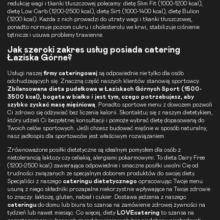
redukcję wagi i tkanki tłuszczowej polecamy:
dietę Slim Fit
(1000-1200 kcal),
dietę Low Carb
(1200-2500 kcal),
dietę Sirt
(1000-1400 kcal),
dietę Bulion
(1200 kcal). Każda z nich prowadzi do utraty wagi i tkanki tłuszczowej,
ponadto normuje poziom cukru i cholesterolu we krwi, stabilizuje ciśnienie
tętnicze i usuwa problemy trawienne.
Jak szeroki zakres usług posiada catering
Łaziska Górne?
Usługi naszej
firmy cateringowej
są odpowiednie nie tylko dla osób
odchudzających się. Znaczną część naszych klientów stanowią sportowcy.
Zbilansowana
dieta pudełkowa
w Łaziskach Górnych Sport (1500-
3500 kcal), bogata w białko i jest tym, czego potrzebujesz, aby
szybko zyskać masę mięśniową
. Ponadto sportowe menu z dowozem pozwoli
Ci zdrowo się odżywiać bez liczenia kalorii. Skontaktuj się z naszym dietetykiem,
który udzieli Ci bezpłatnej konsultacji i pomoże wybrać dietę dopasowaną do
Twoich celów sportowych. Jeśli chcesz budować mięśnie w sposób naturalny,
nasz jadłospis dla sportowców jest właściwym rozwiązaniem.
Zrównoważone posiłki dietetyczne są idealnym pomysłem dla osób z
nietolerancją laktozy czy celiakią, alergiami pokarmowymi. To
dieta Dairy Free
(1200-2500 kcal) zawierająca odpowiednie i smaczne posiłki uwolni Cię od
trudności związanych ze specjalnym doborem produktów do swojej diety.
Specjaliści z naszego
cateringu dietetycznego
opracowując Twoje menu
usuną z niego składniki prozapalne niekorzystnie wpływające na Twoje zdrowie
to znaczy: laktozę, gluten, nabiał i cukier. Dostawa jedzenia z naszego
cateringu
do domu lub biura to szansa na zamówienie zdrowej żywności na
tydzień lub nawet miesiąc. Co więcej, diety
LOVEcatering
to szansa na