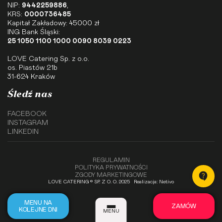
NIP:
9442259886
,
KRS:
0000736485
Kapitał Zakładowy: 45000 zł
ING Bank Śląski:
25 1050 1100 1000 0090 8039 0223
LOVE Catering Sp. z o.o.
os. Piastów 21b
31-624 Kraków
Śledź nas
FACEBOOK
INSTAGRAM
LINKEDIN
REGULAMIN
POLITYKA PRYWATNOŚCI
ZGODY MARKETINGOWE
LOVE CATERING © SP. Z O. O. 2025
Realizacja: Netivo
MENU NA
ZAMÓW
KOLEJNE DNI
MENU