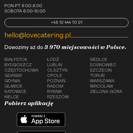
PON-PT 6:00-8:00
SOBOTA 6:00-10:00
+48 12 444 70 21
hello@lovecatering.pl
3 970 miejscowości w Polsce.
Dowozimy aż do
BIAŁYSTOK
ŁÓDŹ
SIEDLCE
BYDGOSZCZ
LUBLIN
SOSNOWIEC
CZĘSTOCHOWA
OLSZTYN
SZCZECIN
GDAŃSK
OPOLE
TORUŃ
GDYNIA
POZNAŃ
WARSZAWA
GLIWICE
RADOM
WROCŁAW
KATOWICE
RYBNIK
ZIELONA GÓRA
KIELCE
RZESZÓW
Pobierz aplikację