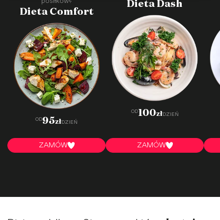
Dieta Dash
posiłków?
Dieta Comfort
·
·
·
·
·
·
·
·
·
·
100
OD
zł
DZIEŃ
95
OD
zł
DZIEŃ
ZAMÓW
ZAMÓW