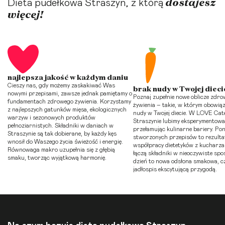
dostajesz
Dieta pudełkowa Straszyn, z którą
więcej!
najlepsza jakość w każdym daniu
Cieszy nas, gdy możemy zaskakiwać Was
brak nudy w Twojej dieci
nowymi przepisami, zawsze jednak pamiętamy o
Poznaj zupełnie nowe oblicze zdr
fundamentach zdrowego żywienia. Korzystamy
żywienia – takie, w którym obowią
z najlepszych gatunków mięsa, ekologicznych
nudy w Twojej diecie. W LOVE Cat
warzyw i sezonowych produktów
Straszynie lubimy eksperymentowa
pełnoziarnistych. Składniki w daniach w
przełamując kulinarne bariery. Pon
Straszynie są tak dobierane, by każdy kęs
stworzonych przepisów to rezulta
wnosił do Waszego życia świeżość i energię.
współpracy dietetyków z kucharza
Równowaga makro uzupełnia się z głębią
łączą składniki w nieoczywiste spo
smaku, tworząc wyjątkową harmonię.
dzień to nowa odsłona smakowa, c
jadłospis ekscytującą przygodą.