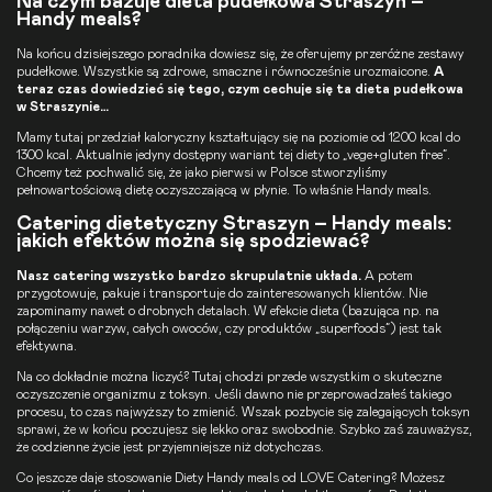
Na czym bazuje dieta pudełkowa Straszyn –
Handy meals?
Na końcu dzisiejszego poradnika dowiesz się, że oferujemy przeróżne zestawy
pudełkowe. Wszystkie są zdrowe, smaczne i równocześnie urozmaicone.
A
teraz czas dowiedzieć się tego, czym cechuje się ta
dieta pudełkowa
w Straszynie…
Mamy tutaj przedział kaloryczny kształtujący się na poziomie od 1200 kcal do
1300 kcal. Aktualnie jedyny dostępny wariant tej diety to „vege+gluten free”.
Chcemy też pochwalić się, że jako pierwsi w Polsce stworzyliśmy
pełnowartościową dietę oczyszczającą w płynie. To właśnie
Handy meals
.
Catering dietetyczny Straszyn – Handy meals:
jakich efektów można się spodziewać?
Nasz catering wszystko bardzo skrupulatnie układa.
A potem
przygotowuje, pakuje i transportuje do zainteresowanych klientów. Nie
zapominamy nawet o drobnych detalach. W efekcie dieta (bazująca np. na
połączeniu warzyw, całych owoców, czy produktów „superfoods”) jest tak
efektywna.
Na co dokładnie można liczyć? Tutaj chodzi przede wszystkim o skuteczne
oczyszczenie organizmu z toksyn. Jeśli dawno nie przeprowadzałeś takiego
procesu, to czas najwyższy to zmienić. Wszak pozbycie się zalegających toksyn
sprawi, że w końcu poczujesz się lekko oraz swobodnie. Szybko zaś zauważysz,
że codzienne życie jest przyjemniejsze niż dotychczas.
Co jeszcze daje stosowanie
Diety Handy meals
od LOVE Catering? Możesz