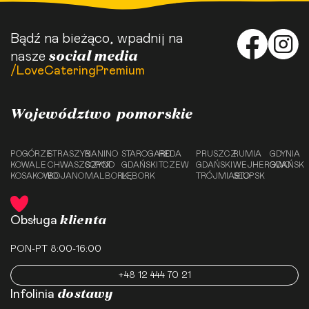
Bądź na bieżąco, wpadnij na
social media
nasze
/LoveCateringPremium
Województwo pomorskie
POGÓRZE
STRASZYN
BANINO
STAROGARD
REDA
PRUSZCZ
RUMIA
GDYNIA
KOWALE
CHWASZCZYNO
SOPOT
GDAŃSKI
TCZEW
GDAŃSKI
WEJHEROWO
GDAŃSK
KOSAKOWO
BOJANO
MALBORK
LĘBORK
TRÓJMIASTO
SŁUPSK
klienta
Obsługa
PON-PT 8:00-16:00
+48 12 444 70 21
dostawy
Infolinia