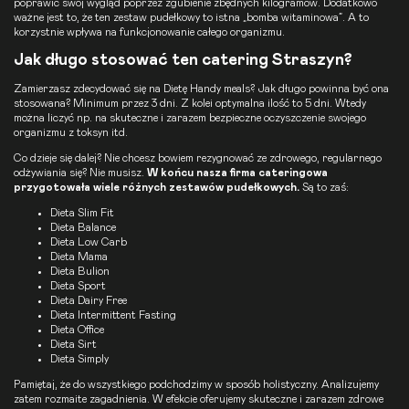
poprawić swój wygląd poprzez zgubienie zbędnych kilogramów. Dodatkowo
ważne jest to, że ten zestaw pudełkowy to istna „bomba witaminowa”. A to
korzystnie wpływa na funkcjonowanie całego organizmu.
Jak długo stosować ten catering Straszyn?
Zamierzasz zdecydować się na
Dietę Handy meals
? Jak długo powinna być ona
stosowana? Minimum przez 3 dni. Z kolei optymalna ilość to 5 dni. Wtedy
można liczyć np. na skuteczne i zarazem bezpieczne oczyszczenie swojego
organizmu z toksyn itd.
Co dzieje się dalej? Nie chcesz bowiem rezygnować ze zdrowego, regularnego
odżywiania się? Nie musisz.
W końcu nasza firma cateringowa
przygotowała wiele różnych zestawów pudełkowych.
Są to zaś:
Dieta Slim Fit
Dieta Balance
Dieta Low Carb
Dieta Mama
Dieta Bulion
Dieta Sport
Dieta Dairy Free
Dieta Intermittent Fasting
Dieta
Office
Dieta Sirt
Dieta Simply
Pamiętaj, że do wszystkiego podchodzimy w sposób holistyczny. Analizujemy
zatem rozmaite zagadnienia. W efekcie oferujemy skuteczne i zarazem zdrowe