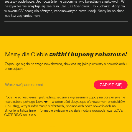
zestawy pudełkowe. Jednocześnie nie zapominamy o kwestiach smakowych. W
naszym teamie znajduje się zaś m.in. Dariusz Sosnowski. To kucharz, który ma
w swoim CV pracę dla różnych, renomowanych restauracji. Nie tylko polskich,
lecz też zagranicznych.
zniżki i kupony rabatowe!
Mamy dla Ciebie
Zapisując się do naszego newslettera, dowiesz się jako pierwszy o nowościach i
promocjach!
ZAPISZ SIĘ
Podanie adresu e-mail jest jednoznaczne z wyrażeniem zgody na otrzymywanie
newslettera pełnego Love ❤️ – wiadomości dotyczące oferowanych produktów
lub usług, w tym informacje o ofertach, promocjach oraz nowościach na
stronie, a także inne informacje związane z działalnością gospodarczą LOVE
CATERING sp. z o.o.