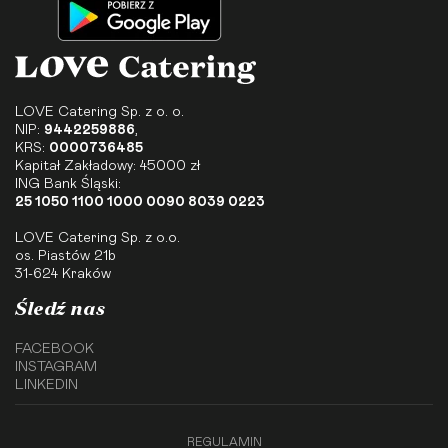
LOVE Catering Sp. z o. o.
NIP:
9442259886
,
KRS:
0000736485
Kapitał Zakładowy: 45000 zł
ING Bank Śląski:
25 1050 1100 1000 0090 8039 0223
LOVE Catering Sp. z o.o.
os. Piastów 21b
31-624 Kraków
Śledź nas
FACEBOOK
INSTAGRAM
LINKEDIN
REGULAMIN