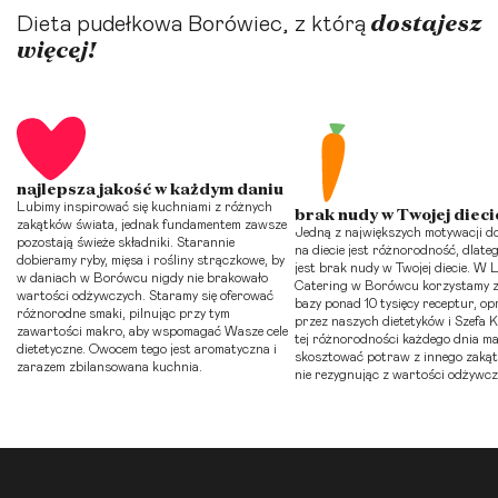
dostajesz
Dieta pudełkowa Borówiec, z którą
więcej!
najlepsza jakość w każdym daniu
Lubimy inspirować się kuchniami z różnych
brak nudy w Twojej dieci
zakątków świata, jednak fundamentem zawsze
Jedną z największych motywacji d
pozostają świeże składniki. Starannie
na diecie jest różnorodność, dlate
dobieramy ryby, mięsa i rośliny strączkowe, by
jest brak nudy w Twojej diecie. W
w daniach w Borówcu nigdy nie brakowało
Catering w Borówcu korzystamy z
wartości odżywczych. Staramy się oferować
bazy ponad 10 tysięcy receptur, o
różnorodne smaki, pilnując przy tym
przez naszych dietetyków i Szefa K
zawartości makro, aby wspomagać Wasze cele
tej różnorodności każdego dnia ma
dietetyczne. Owocem tego jest aromatyczna i
skosztować potraw z innego zakąt
zarazem zbilansowana kuchnia.
nie rezygnując z wartości odżywcz