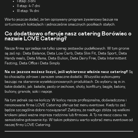
I etap: 3 dni
II etap: 4-7 dni
III etap: 14 dni
Warto jeszcze dodać, że ten opisywany program żywieniowy bazuje na
sirtuinowych koktajlach i jednocześnie smacznych posiłkach stałych.
Co dodatkowo oferuje nasz catering Borówiec o
nazwie LOVE Catering?
Nasza firma sprzedaje nie tylko szereg zestawów pudełkowych. W tym gronie
są zaś np.:
Dieta Balance
,
Dieta Low Carb
,
Dieta Slim Fit
,
Dieta Sport
,
Dieta
Handy meals
,
Dieta Mama
,
Dieta Bulion
,
Dieta Dairy Free
,
Dieta Intermittent
Fasting
, Dieta
Office
i Dieta Simply.
Na co jeszcze możesz liczyć, jeśli wybierzesz właśnie nasz catering?
Są
to chociażby zdrowe i zarazem smaczne dodatki. Wszystko wykonujemy
bazując na starannie wyselekcjonowanych produktach. Do wyboru są m.in.
takie dodatki, jak: bakalie, pasty orzechowe, shoty, konfitury, bajgle, batony,
buliony, granole, soki i napoje.
Na tym jednak się nie kończy. W końcu nasza profesjonalna, doświadczona i
renomowana firma LOVE Catering oferuje też menu eventowe. Kiedy to zaś
będzie szczególnie dobre rozwiązanie? Załóżmy, że niedługo zbliża się wielkimi
krokami jakaś ważna impreza rodzinna lub firmowa. A Ty nie masz czasu na
samodzielne gotowanie itp. W takim położeniu warto wybrać menu eventowe od
naszej firmy LOVE Catering.