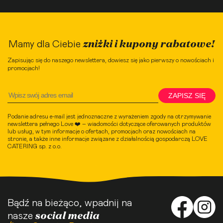
zniżki i kupony rabatowe!
Mamy dla Ciebie
Zapisując się do naszego newslettera, dowiesz się jako pierwszy o nowościach i
promocjach!
ZAPISZ SIĘ
Podanie adresu e-mail jest jednoznaczne z wyrażeniem zgody na otrzymywanie
newslettera pełnego Love ❤️ – wiadomości dotyczące oferowanych produktów
lub usług, w tym informacje o ofertach, promocjach oraz nowościach na
stronie, a także inne informacje związane z działalnością gospodarczą LOVE
CATERING sp. z o.o.
Bądź na bieżąco, wpadnij na
social media
nasze