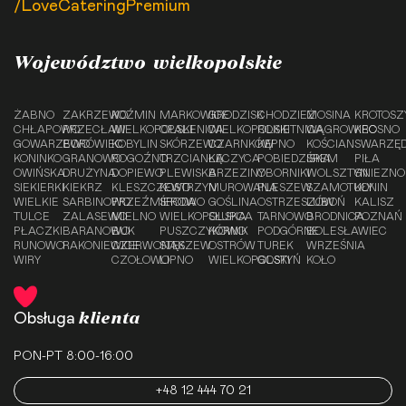
/LoveCateringPremium
Województwo wielkopolskie
ŻABNO
ZAKRZEWO
KOŹMIN
MARKOWICE
GRODZISK
CHODZIEŻ
MOSINA
KROTOSZ
CHŁAPOWO
PRZECŁAW
WIELKOPOLSKI
OPALENICA
WIELKOPOLSKI
ROKIETNICA
WĄGROWIEC
KROSNO
GOWARZEWO
BORÓWIEC
KOBYLIN
SKÓRZEWO
CZARNKÓW
KĘPNO
KOŚCIAN
SWARZĘ
KONINKO
GRANOWO
ROGOŹNO
TRZCIANKA
ŁĘCZYCA
POBIEDZISKA
ŚREM
PIŁA
OWIŃSKA
DRUŻYNA
DOPIEWO
PLEWISKA
BRZEZINY
OBORNIKI
WOLSZTYN
GNIEZNO
SIEKIERKI
KIEKRZ
KLESZCZEWO
KOSTRZYN
MUROWANA
PLESZEW
SZAMOTUŁY
KONIN
WIELKIE
SARBINOWO
PRZEŹMIEROWO
ŚRODA
GOŚLINA
OSTRZESZÓW
LUBOŃ
KALISZ
TULCE
ZALASEWO
MIELNO
WIELKOPOLSKA
SŁUPCA
TARNOWO
BRODNICA
POZNAŃ
PŁACZKI
BARANOWO
BUK
PUSZCZYKOWO
KÓRNIK
PODGÓRNE
BOLESŁAWIEC
RUNOWO
RAKONIEWICE
CZERWONAK
STĘSZEW
OSTRÓW
TUREK
WRZEŚNIA
WIRY
CZOŁOWO
LIPNO
WIELKOPOLSKI
GOSTYŃ
KOŁO
klienta
Obsługa
PON-PT 8:00-16:00
+48 12 444 70 21