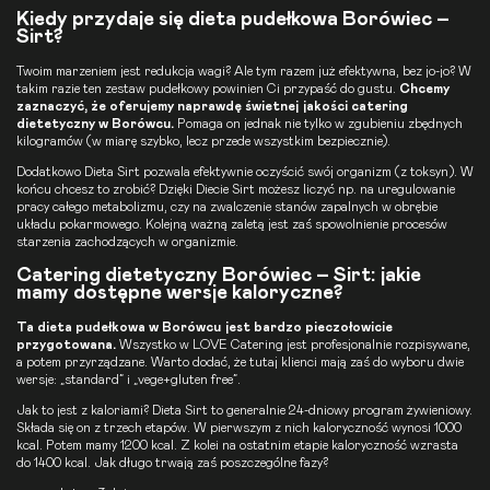
Kiedy przydaje się dieta pudełkowa Borówiec –
Sirt?
Twoim marzeniem jest redukcja wagi? Ale tym razem już efektywna, bez jo-jo? W
takim razie ten zestaw pudełkowy powinien Ci przypaść do gustu.
Chcemy
zaznaczyć, że oferujemy naprawdę świetnej jakości
catering
dietetyczny
w Borówcu.
Pomaga on jednak nie tylko w zgubieniu zbędnych
kilogramów (w miarę szybko, lecz przede wszystkim bezpiecznie).
Dodatkowo
Dieta Sirt
pozwala efektywnie oczyścić swój organizm (z toksyn). W
końcu chcesz to zrobić? Dzięki
Diecie Sirt
możesz liczyć np. na uregulowanie
pracy całego metabolizmu, czy na zwalczenie stanów zapalnych w obrębie
układu pokarmowego. Kolejną ważną zaletą jest zaś spowolnienie procesów
starzenia zachodzących w organizmie.
Catering dietetyczny Borówiec – Sirt: jakie
mamy dostępne wersje kaloryczne?
Ta
dieta pudełkowa
w Borówcu jest bardzo pieczołowicie
przygotowana.
Wszystko w LOVE Catering jest profesjonalnie rozpisywane,
a potem przyrządzane. Warto dodać, że tutaj klienci mają zaś do wyboru dwie
wersje: „standard” i „vege+gluten free”.
Jak to jest z kaloriami? Dieta Sirt to generalnie 24-dniowy program żywieniowy.
Składa się on z trzech etapów. W pierwszym z nich kaloryczność wynosi 1000
kcal. Potem mamy 1200 kcal. Z kolei na ostatnim etapie kaloryczność wzrasta
do 1400 kcal. Jak długo trwają zaś poszczególne fazy?