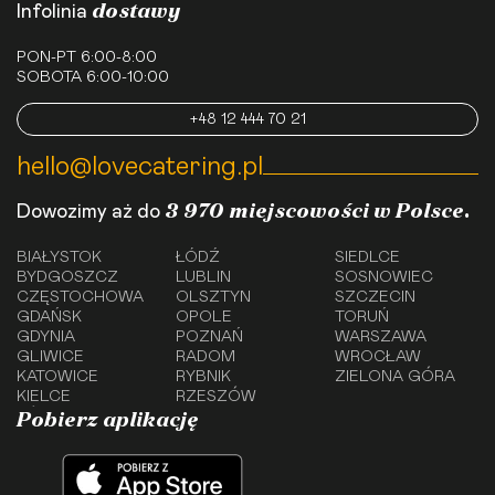
dostawy
Infolinia
PON-PT 6:00-8:00
SOBOTA 6:00-10:00
+48 12 444 70 21
hello@lovecatering.pl
3 970 miejscowości w Polsce.
Dowozimy aż do
BIAŁYSTOK
ŁÓDŹ
SIEDLCE
BYDGOSZCZ
LUBLIN
SOSNOWIEC
CZĘSTOCHOWA
OLSZTYN
SZCZECIN
GDAŃSK
OPOLE
TORUŃ
GDYNIA
POZNAŃ
WARSZAWA
GLIWICE
RADOM
WROCŁAW
KATOWICE
RYBNIK
ZIELONA GÓRA
KIELCE
RZESZÓW
Pobierz aplikację