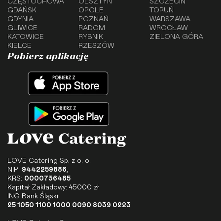
CZĘSTOCHOWA
OLSZTYN
SZCZECIN
GDAŃSK
OPOLE
TORUŃ
GDYNIA
POZNAŃ
WARSZAWA
GLIWICE
RADOM
WROCŁAW
KATOWICE
RYBNIK
ZIELONA GÓRA
KIELCE
RZESZÓW
Pobierz aplikację
LOVE Catering Sp. z o. o.
NIP:
9442259886
,
KRS:
0000736485
Kapitał Zakładowy: 45000 zł
ING Bank Śląski:
25 1050 1100 1000 0090 8039 0223