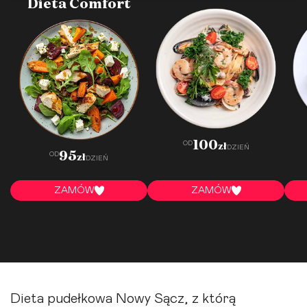
Dieta Comfort
·
·
·
·
·
·
·
·
·
·
100
OD
zł
DZIEŃ
95
OD
zł
DZIEŃ
ZAMÓW
ZAMÓW
Dieta pudełkowa Nowy Sącz, z którą