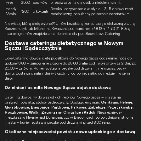
Free
2500
posiłków
przeciwzapalna dla osób z nietolerancjami.
Handy
Detoks i oczyszczanie w płynie – 3–5-dniowy reset
1200
5 koktajli
Meals
metaboliczny, popularny po sezonie narciarskim.
Nie wiesz, którą dietę wybrać? Umów
bezpłatną konsultację dietetyczną
z Julią
Kaczmarczyk lub Michaliną Kwaczała pod numerem
+48 12 444 70 21
. Pełną
listę programów znajdziesz na stronie
diety pudełkowe Love Catering
.
Dostawa cateringu dietetycznego w Nowym
Sączu i Sądecczyźnie
Love Catering dowozi dietę pudełkową do Nowego Sącza codziennie, nocą do
godziny 8:00 – zamówienie złożone do 20:00 trafia pod Twoje drzwi za 2 dni, po
20:00 – za 3 dni. Kurier zostawia paczkę pod drzwiami, nie musisz być w
domu. Dostawa działa 7 dni w tygodniu, od poniedziałku do niedzieli, w cenie
diety.
Dzielnice i osiedla Nowego Sącza objęte dostawą
Catering dowozimy do wszystkich rejonów Nowego Sącza – miasta na
prawach powiatu, stolicy Sądecczyzny. Obsługujemy m.in.
Centrum, Helenę,
Gołąbkowice, Biegonice, Piątkową, Falkową, Zabełcze, Przetakówkę,
Roszkowice, Wólki, Zagórzany, Chruślice i Kaduk
. Niezależnie czy
mieszkasz w Helenie nad Dunajcem, czy w Biegonicach po południowej stronie
miasta – kurier zostawia paczkę pod drzwiami przed 8:00 rano.
Okoliczne miejscowości powiatu nowosądeckiego z dostawą