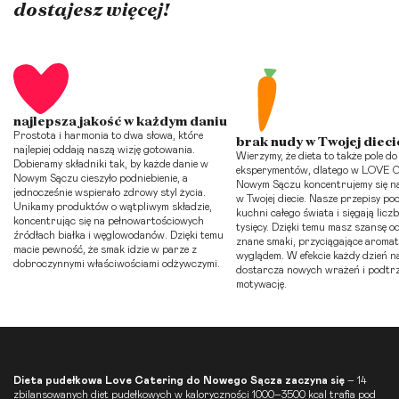
dostajesz więcej!
najlepsza jakość w każdym daniu
Prostota i harmonia to dwa słowa, które
brak nudy w Twojej dieci
najlepiej oddają naszą wizję gotowania.
Wierzymy, że dieta to także pole d
Dobieramy składniki tak, by każde danie w
eksperymentów, dlatego w LOVE C
Nowym Sączu cieszyło podniebienie, a
Nowym Sączu koncentrujemy się n
jednocześnie wspierało zdrowy styl życia.
w Twojej diecie. Nasze przepisy po
Unikamy produktów o wątpliwym składzie,
kuchni całego świata i sięgają licz
koncentrując się na pełnowartościowych
tysięcy. Dzięki temu masz szansę 
źródłach białka i węglowodanów. Dzięki temu
znane smaki, przyciągające aromat
macie pewność, że smak idzie w parze z
wyglądem. W efekcie każdy dzień na
dobroczynnymi właściwościami odżywczymi.
dostarcza nowych wrażeń i podtr
motywację.
Dieta pudełkowa
Love Catering do Nowego Sącza zaczyna się
– 14
zbilansowanych diet pudełkowych w kaloryczności 1000–3500 kcal trafia pod