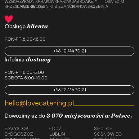
WZGÓRZA
PRĄDNIK
KRAKÓW
KRAKÓW
DĄBROWA
KĘTY
OŚWIĘCIM
KRZESŁAWICKIE
CZERWONY
DĘBNIKI
BIEŻANÓW-
TARNOWSKA
TRZEBINIA
klienta
Obsługa
PON-PT 8:00-16:00
+48 12 444 70 21
dostawy
Infolinia
PON-PT 6:00-8:00
SOBOTA 6:00-10:00
+48 12 444 70 21
hello@lovecatering.pl
3 970 miejscowości w Polsce.
Dowozimy aż do
BIAŁYSTOK
ŁÓDŹ
SIEDLCE
BYDGOSZCZ
LUBLIN
SOSNOWIEC