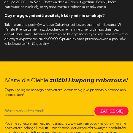
dni, po 20:00 – za 3 dni. Dostawa działa 7 dni w tygodniu. Posiłki, które
zamówisz na niedzielę, otrzymasz razem z sobotnim zamówieniem.
Czy mogę wymienić posiłek, który mi nie smakuje?
Tak – wymiana posiłków w Love Catering jest bezpłatna i nielimitowana. W
Panelu Klienta zamieniasz dowolne danie na inne z menu danego dnia, bez
dopłat i bez limitu. Możesz też zmieniać kaloryczność, typ diety i wariant – z 2-
dniowym wyprzedzeniem do 20:00. Optymalny czas przechowywania posiłków
w lodówce to 48–72 godziny.
zniżki i kupony rabatowe!
Mamy dla Ciebie
Zapisując się do naszego newslettera, dowiesz się jako pierwszy o nowościach i
promocjach!
ZAPISZ SIĘ
Podanie adresu e-mail jest jednoznaczne z wyrażeniem zgody na otrzymywanie
newslettera pełnego Love ❤️ – wiadomości dotyczące oferowanych produktów
lub usług, w tym informacje o ofertach, promocjach oraz nowościach na