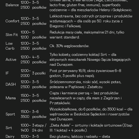
1200–
3–5
Balance
lacto free, gluten free, immune), superfoods
2500
posiłków
codziennie – dla mieszkańców Heleny i Gołąbkowic.
Lekkostrawna, bez ostrych przypraw i produktów
1200–
3–5
Comfort
wzdymających – dla osób po 50. roku życia z
2500
posiłków
Biegonic i Falkowej.
1000–
5
Redukcja masy ciała, maksymalnie 21 dni, tylko
Slim Fit
1200
posiłków
wariant standard.
Low
1200–
3–5
Ok. 30% węglowodanów.
Carb
2500
posiłków
Tylko kobiety, codzienny koktajl
Sirt
– dla
1200–
4–5
Active
aktywnych mieszkanek Nowego Sącza biegających
2500
posiłków
nad Dunajcem.
1200–
Post przerywany 16/8, okno żywieniowe 6–8
IF
3 posiłki
2000
godzin, 3 posiłki plus napój.
1200–
3–5
Śródziemnomorska, niski sód, wysoki potas,
DASH
2500
posiłków
polecana w Piątkowej i Zabełczu.
Ciąża i karmienie piersią – bez produktów
1500–
3–5
Mama
niezalecanych w ciąży, dla mam z Zagórzan i
2500
posiłków
Przetakówki.
Wysokobiałkowa, do 6 posiłków, do 3500 kcal – dla
1500–
3–6
Sport
wędrowców w Beskidzie Sądeckim i rowerzystów
3500
posiłków
nad Dunajcem.
1000–
3 etapy /
„Dieta Adele” – sirtuiny i koktajle sirtuinowe (Etap
Sirt
1400
24 dni
III: 1 koktajl + 4 posiłki).
Dairy
1200–
3–5
Bez glutenu, laktozy i nabiału – dieta