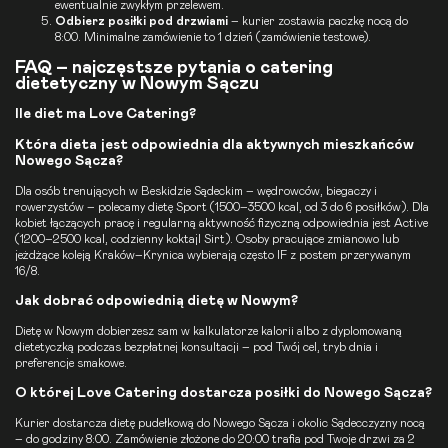
ewentualnie zwykłym przelewem.
Odbierz posiłki pod drzwiami
– kurier zostawia paczkę nocą do
8:00. Minimalne zamówienie to 1 dzień (zamówienie testowe).
FAQ – najczęstsze pytania o catering
dietetyczny w Nowym Sączu
Ile diet ma Love Catering?
Która dieta jest odpowiednia dla aktywnych mieszkańców
Nowego Sącza?
Dla osób trenujących w Beskidzie Sądeckim – wędrowców, biegaczy i
rowerzystów – polecamy dietę
Sport
(1500–3500 kcal, od 3 do 6 posiłków). Dla
kobiet łączących pracę i regularną aktywność fizyczną odpowiednia jest
Active
(1200–2500 kcal, codzienny koktajl Sirt). Osoby pracujące zmianowo lub
jeżdżące koleją Kraków–Krynica wybierają często
IF
z postem przerywanym
16/8.
Jak dobrać odpowiednią dietę w Nowym?
Dietę w Nowym dobierzesz sam w
kalkulatorze kalorii
albo z dyplomowaną
dietetyczką podczas
bezpłatnej konsultacji
– pod Twój cel, tryb dnia i
preferencje smakowe.
O której Love Catering dostarcza posiłki do Nowego Sącza?
Kurier dostarcza dietę pudełkową do Nowego Sącza i okolic Sądecczyzny nocą
– do godziny 8:00. Zamówienie złożone do 20:00 trafia pod Twoje drzwi za 2