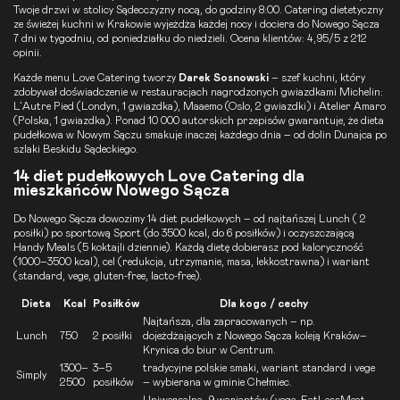
Twoje drzwi w stolicy Sądecczyzny nocą, do godziny 8:00.
Catering dietetyczny
ze świeżej kuchni w Krakowie wyjeżdża każdej nocy i dociera do Nowego Sącza
7 dni w tygodniu, od poniedziałku do niedzieli. Ocena klientów: 4,95/5 z 212
opinii.
Każde menu Love Catering tworzy
Darek Sosnowski
– szef kuchni, który
zdobywał doświadczenie w restauracjach nagrodzonych gwiazdkami Michelin:
L’Autre Pied (Londyn, 1 gwiazdka), Maaemo (Oslo, 2 gwiazdki) i Atelier Amaro
(Polska, 1 gwiazdka). Ponad 10 000 autorskich przepisów gwarantuje, że dieta
pudełkowa w Nowym Sączu smakuje inaczej każdego dnia – od dolin Dunajca po
szlaki Beskidu Sądeckiego.
14 diet pudełkowych Love Catering dla
mieszkańców Nowego Sącza
Do Nowego Sącza dowozimy 14 diet pudełkowych – od najtańszej Lunch ( 2
posiłki) po sportową Sport (do 3500 kcal, do 6 posiłków) i oczyszczającą
Handy Meals
(5 koktajli dziennie). Każdą dietę dobierasz pod kaloryczność
(1000–3500 kcal), cel (redukcja, utrzymanie, masa, lekkostrawna) i wariant
(standard, vege, gluten-free, lacto-free).
Dieta
Kcal
Posiłków
Dla kogo / cechy
Najtańsza, dla zapracowanych – np.
Lunch
750
2 posiłki
dojeżdżających z Nowego Sącza koleją Kraków–
Krynica do biur w Centrum.
1300–
3–5
tradycyjne polskie smaki, wariant standard i vege
Simply
2500
posiłków
– wybierana w gminie Chełmiec.
Uniwersalna, 9 wariantów (vege, EatLessMeat,