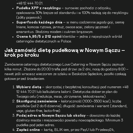
+48 12 444 70 21
.
Pudełka XPP z recyklingu
– surowiec pochodzi z odzysku,
opakowania 30% lżejsze od standardu i w 100% nadają się do recyklingu
(żółty pojemnik).
Superfoods każdego dnia
– w menu codziennie jagody goji, siemię
lniane, komosa ryżowa, jarmuż, owoce acai, zielony jęczmień i
amarantus. Słodzimy miodem i cukrem brązowym.
Ocena 4,95/5 z 212 opinii
klientów – jedna z najwyższych wśród
cateringów dietetycznych w Polsce.
Jak zamówić dietę pudełkową w Nowym Sączu –
krok po kroku
Zamówienie cateringu dietetycznego Love Catering w Nowym Sączu zajmuje
kilka minut. Złożone do 20:00 trafia pod drzwi za 2 dni, nocą do godziny 8:00 –
nawet jeśli wracasz wieczorem ze szlaku w Beskidzie Sądeckim, posiłki czekają
gotowe przed śniadaniem.
Wybierz dietę
– skorzystaj z bezpłatnej konsultacji pod numerem
+48
12 444 70 21
lub kalkulatora kalorii. Dietetyczka dobierze plan do
Twojego celu (redukcja, masa, utrzymanie, lekkostrawna).
Skonfiguruj zamówienie
– kaloryczność (1000–3500 kcal), liczbę
posiłków (od 2 do 6 dziennie), długość zamówienia i wariant (standard,
vege, gluten-free, lacto-free).
Podaj adres w Nowym Sączu lub okolicy
– dowozimy do każdej
dzielnicy miasta i miejscowości powiatu nowosądeckiego. Minimum 3
pudełka pod jeden adres.
Zapłać online
– kartą, BLIK-iem, przez PayU lub Przelewy24,