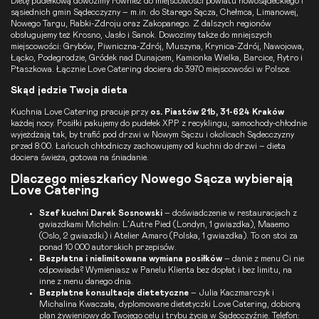
Dietę pudełkową dowozimy również do miejscowości powiatu nowosądeckiego i
sąsiednich gmin Sądecczyzny – m.in. do Starego Sącza,
Chełmca
,
Limanowej
,
Nowego Targu
,
Rabki-Zdroju
oraz
Zakopanego
. Z dalszych regionów
obsługujemy też
Krosno
,
Jasło
i
Sanok
. Dowozimy także do mniejszych
miejscowości: Grybów, Piwniczna-Zdrój, Muszyna, Krynica-Zdrój, Nawojowa,
Łącko, Podegrodzie, Gródek nad Dunajcem, Kamionka Wielka, Barcice, Rytro i
Ptaszkowa. Łącznie Love Catering dociera do 3970 miejscowości w Polsce.
Skąd jedzie Twoja dieta
Kuchnia Love Catering pracuje przy
os. Piastów 21b, 31-624 Kraków
każdej nocy. Posiłki pakujemy do pudełek XPP z recyklingu, samochody-chłodnie
wyjeżdżają tak, by trafić pod drzwi w Nowym Sączu i okolicach Sądecczyzny
przed 8:00. Łańcuch chłodniczy zachowujemy od kuchni do drzwi – dieta
dociera świeża, gotowa na śniadanie.
Dlaczego mieszkańcy Nowego Sącza wybierają
Love Catering
Szef kuchni Darek Sosnowski
– doświadczenie w restauracjach z
gwiazdkami Michelin: L’Autre Pied (Londyn, 1 gwiazdka), Maaemo
(Oslo, 2 gwiazdki) i Atelier Amaro (Polska, 1 gwiazdka). To on stoi za
ponad 10 000 autorskich przepisów.
Bezpłatna i nielimitowana wymiana posiłków
– danie z menu Ci nie
odpowiada? Wymieniasz w Panelu Klienta bez dopłat i bez limitu, na
inne z menu danego dnia.
Bezpłatne konsultacje dietetyczne
– Julia Kaczmarczyk i
Michalina Kwaczała, dyplomowane dietetyczki Love Catering, dobiorą
plan żywieniowy do Twojego celu i trybu życia w Sądecczyźnie. Telefon: