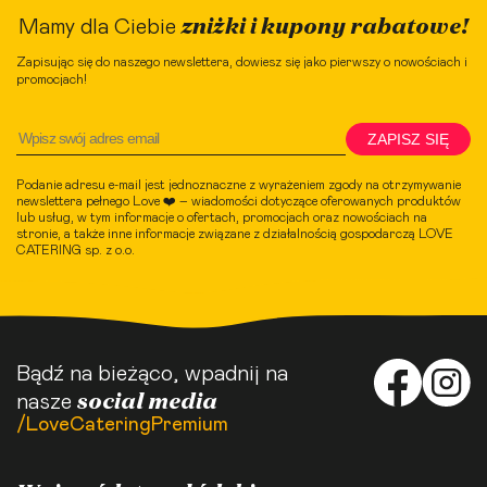
zniżki i kupony rabatowe!
Mamy dla Ciebie
Zapisując się do naszego newslettera, dowiesz się jako pierwszy o nowościach i
promocjach!
ZAPISZ SIĘ
Podanie adresu e-mail jest jednoznaczne z wyrażeniem zgody na otrzymywanie
newslettera pełnego Love ❤️ – wiadomości dotyczące oferowanych produktów
lub usług, w tym informacje o ofertach, promocjach oraz nowościach na
stronie, a także inne informacje związane z działalnością gospodarczą LOVE
CATERING sp. z o.o.
Bądź na bieżąco, wpadnij na
social media
nasze
/LoveCateringPremium