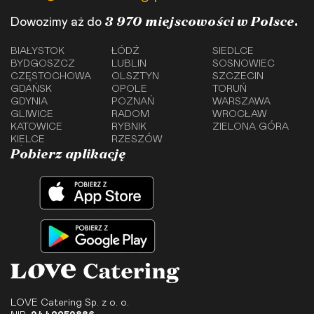
3 970 miejscowości w Polsce.
Dowozimy aż do
BIAŁYSTOK
ŁÓDŹ
SIEDLCE
BYDGOSZCZ
LUBLIN
SOSNOWIEC
CZĘSTOCHOWA
OLSZTYN
SZCZECIN
GDAŃSK
OPOLE
TORUŃ
GDYNIA
POZNAŃ
WARSZAWA
GLIWICE
RADOM
WROCŁAW
KATOWICE
RYBNIK
ZIELONA GÓRA
KIELCE
RZESZÓW
Pobierz aplikację
LOVE Catering Sp. z o. o.