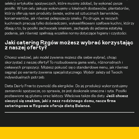
selekcji artykułów spożywczych, które musimy zdobyć, by wykonać pysze
posiłki. W tym celu zakupy wykonujemy u lokalnych dostawców, plantatorów,
którzy oferują nam produkty świeże, wolne od sztucznych barwników,
konserwantów, jak również polepszaczy smaku. Po drugie, w naszych
kuchniach pracują tylko doświadczeni, wykwalifikowani szefowie kuchni, którzy
dbają o to, by posiłki zachwycały smakiem, zachęcały do jedzenia estetyką
podania, jak również spełniają wszelkie normy dotyczące higieny i czystości.
Jaki catering Rzgów możesz wybrać korzystając
z naszej oferty?
Chcesz wiedzieć, jaki model żywienia możesz dla siebie wybrać, chcąc
skorzystać z naszej oferty? To rozbudowana gama wielu, różnorodnych i
ciekawych propozycji. Możesz pokusić się o standardowe menu, jak również
sięgnąć po warianty żywienia specjalistycznego. Wybór zależy od Twoich
indywidualnych potrzeb.
Dieta Dairly Free to żywność dla alergików. Do jej produkcji wykorzystujemy
zamienniki spożywcze, co sprawia, że jest doskonale smaczna i syta. Posiłki
pozbawione są glutenu oraz laktozy. Właściwa także dla diety.
Jeśli chcesz
cieszyć się smakiem, jaki z nasz rodzinnego domu, nasza firma
cateringowa w Rzgowie oferuje
dietę Balance
.