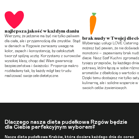
najlepsza jakość w każdym daniu
Wierzymy, że jedzenie ma być nie tylko paliwem
brak nudy w Twojej dieci
dla ciała, ale i przyjemnością dla zmysłów. Stąd
Wybierając usługi LOVE Catering
w daniach w Rzgowie zwracamy uwagę na
możesz być pewien, że nie doświad
kolor, zapach i konsystencję, by całokształt
monotonii – zapewniamy brak nudy
tworzył spójną ucztę. Korzystamy z surowców
diecie. Nasz Szef Kuchni zgromadz
wysokiej klasy, chcąc dać Wam gwarancję
tysięcy przepisów, by każdego dn
bezpieczeństwa i świeżości. Proporcje makro
potrawy, które łączą w sobie różn
rozkładamy tak, by każdy mógł bez trudu
aromatów z dbałością o wartości 
realizować swoje cele dietetyczne.
Dzięki temu dostajesz nie tylko sat
kulinarną, ale i solidne wsparcie w
swoich celów żywieniowych.
Dlaczego nasza dieta pudełkowa Rzgów będzie
dla Ciebie perfekcyjnym wyborem?
Nasza
dieta pudełkowa Kraków
, która dociera każdego dnia do coraz