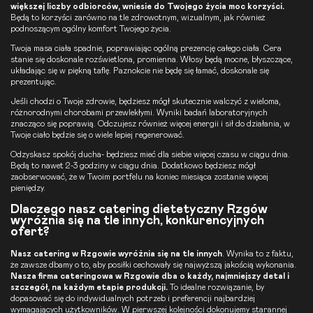
większej liczby odbiorców, wniesie do Twojego życia moc korzyści.
Będą to korzyści zarówno na tle zdrowotnym, wizualnym, jak również
podnoszącym ogólny komfort Twojego życia.
Twoja masa ciała spadnie, poprawiając ogólną prezencję całego ciała. Cera
stanie się doskonale rozświetlona, promienna. Włosy będą mocne, błyszczące,
układając się w piękną taflę. Paznokcie nie będę się łamać, doskonale się
prezentując.
Jeśli chodzi o Twoje zdrowie, będziesz mógł skutecznie walczyć z wieloma,
różnorodnymi chorobami przewlekłymi. Wyniki badań laboratoryjnych
znacząco się poprawią. Odczujesz również więcej energii i sił do działania, w
Twoje ciało będzie się o wiele lepiej regenerować.
Odzyskasz spokój ducha- będziesz mieć dla siebie więcej czasu w ciągu dnia.
Będą to nawet 2-3 godziny w ciągu dnia. Dodatkowo będziesz mógł
zaobserwować, że w Twoim portfelu na koniec miesiąca zostanie więcej
pieniędzy.
Dlaczego nasz catering dietetyczny Rzgów
wyróżnia się na tle innych, konkurencyjnych
ofert?
Nasz catering w Rzgowie wyróżnia się na tle innych
. Wynika to z faktu,
że zawsze dbamy o to, aby posiłki cechowały się najwyższą jakością wykonania.
Nasza firma cateringowa w Rzgowie dba o każdy, najmniejszy detal i
szczegół, na każdym etapie produkcji.
To idealne rozwiązanie, by
dopasować się do indywidualnych potrzeb i preferencji najbardziej
wymagających użytkowników. W pierwszej kolejności dokonujemy starannej