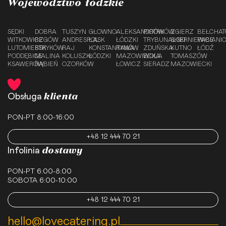
Województwo łódzkie
SĘDKI
DOBRA
TUSZYN
GŁOWNO
ALEKSANDRÓW
PIOTRKÓW
ZGIERZ
BEŁCHA
WITKOWICE
RZGÓW
ANDRESPOL
ŁASK
ŁÓDZKI
TRYBUNALSKI
SKIERNIEWICE
PABIANI
LUTOMIERSK
STRYKÓW
RAJ
KONSTANTYNÓW
RAWA
ZDUŃSKA
KUTNO
ŁÓDŹ
PODDĘBICE
MALINA
KOLUSZKI
ŁÓDZKI
MAZOWIECKA
WOLA
TOMASZÓW
KSAWERÓW
RĄBIEŃ
OZORKÓW
ŁOWICZ
SIERADZ
MAZOWIECKI
klienta
Obsługa
PON-PT 8:00-16:00
+48 12 444 70 21
dostawy
Infolinia
PON-PT 6:00-8:00
SOBOTA 6:00-10:00
+48 12 444 70 21
hello@lovecatering.pl