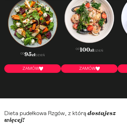
100
OD
zł
DZIEŃ
95
OD
zł
DZIEŃ
ZAMÓW
ZAMÓW
dostajesz
Dieta pudełkowa Rzgów, z którą
więcej!