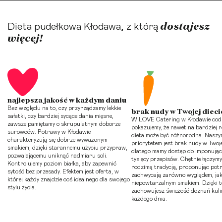
dostajesz
Dieta pudełkowa Kłodawa, z którą
więcej!
najlepsza jakość w każdym daniu
Bez względu na to, czy przyrządzamy lekkie
brak nudy w Twojej dieci
sałatki, czy bardziej sycące dania mięsne,
W LOVE Catering w Kłodawie codz
zawsze pamiętamy o skrupulatnym doborze
pokazujemy, że nawet najbardziej r
surowców. Potrawy w Kłodawie
dieta może być różnorodna. Nasz
charakteryzują się dobrze wyważonym
priorytetem jest brak nudy w Twojej
smakiem, dzięki starannemu użyciu przypraw,
dlatego mamy dostęp do imponujące
pozwalającemu uniknąć nadmiaru soli.
tysięcy przepisów. Chętnie łączymy
Kontrolujemy poziom białka, aby zapewnić
rodzimą tradycją, proponując potr
sytość bez przesady. Efektem jest oferta, w
zachwycają zarówno wyglądem, jak
której każdy znajdzie coś idealnego dla swojego
niepowtarzalnym smakiem. Dzięki 
stylu życia.
zachowujesz świeżość doznań kul
każdego dnia.