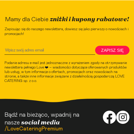
zniżki i kupony rabatowe!
Mamy dla Ciebie
Zapisując się do naszego newslettera, dowiesz się jako pierwszy o nowościach i
promocjach!
ZAPISZ SIĘ
Podanie adresu e-mail jest jednoznaczne z wyrażeniem zgody na otrzymywanie
newslettera pełnego Love ❤️ – wiadomości dotyczące oferowanych produktów
lub usług, w tym informacje o ofertach, promocjach oraz nowościach na
stronie, a także inne informacje związane z działalnością gospodarczą LOVE
CATERING sp. z o.o.
Bądź na bieżąco, wpadnij na
social media
nasze
/LoveCateringPremium