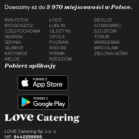
3 970 miejscowości w Polsce.
Dowozimy aż do
BIAŁYSTOK
ŁÓDŹ
SIEDLCE
BYDGOSZCZ
LUBLIN
SOSNOWIEC
CZĘSTOCHOWA
OLSZTYN
SZCZECIN
GDAŃSK
OPOLE
TORUŃ
GDYNIA
POZNAŃ
WARSZAWA
GLIWICE
RADOM
WROCŁAW
KATOWICE
RYBNIK
ZIELONA GÓRA
KIELCE
RZESZÓW
Pobierz aplikację
LOVE Catering Sp. z o. o.
NIP:
9442259886
,