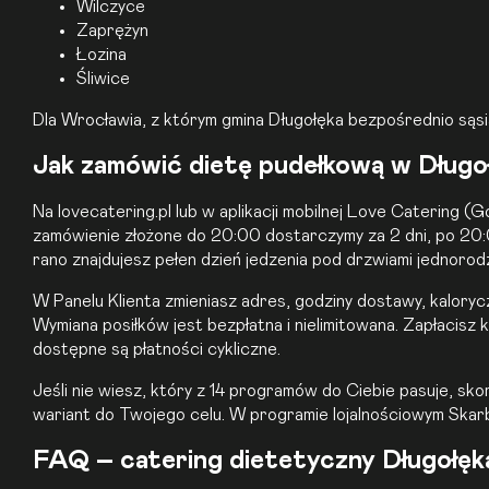
Wilczyce
Zaprężyn
Łozina
Śliwice
Dla
Wrocławia
, z którym gmina Długołęka bezpośrednio sąsi
Jak zamówić dietę pudełkową w Długo
Na lovecatering.pl lub w aplikacji mobilnej Love Catering (
zamówienie złożone do 20:00 dostarczymy za 2 dni, po 20:0
rano znajdujesz pełen dzień jedzenia pod drzwiami jednoro
W Panelu Klienta zmieniasz adres, godziny dostawy, kalory
Wymiana posiłków jest bezpłatna i nielimitowana. Zapłacisz
dostępne są płatności cykliczne.
Jeśli nie wiesz, który z 14 programów do Ciebie pasuje, sko
wariant do Twojego celu. W programie lojalnościowym Skarbo
FAQ – catering dietetyczny Długołęk