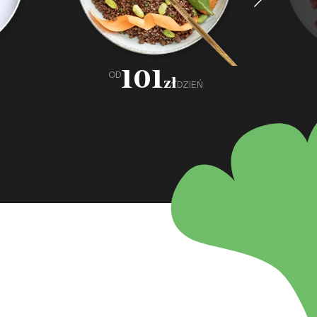
101
OD
zł
DZIEŃ