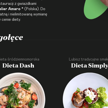
tauracji z gwiazdkami
elier Amaro *
(Polska). Do
tną i nielimitowaną wymianę
cenie diety.
gołęce
ieta śródziemnomorska
Lubisz tradycyjne smak
Dieta Dash
Dieta Simpl
·
·
·
·
·
·
·
·