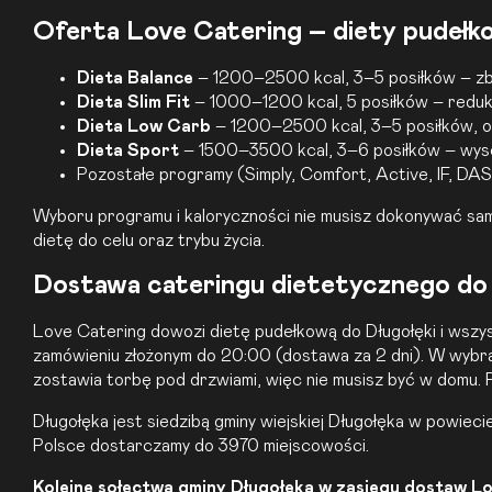
Oferta Love Catering – diety pudełk
Dieta Balance
– 1200–2500 kcal, 3–5 posiłków – zbil
Dieta Slim Fit
– 1000–1200 kcal, 5 posiłków – redukc
Dieta Low Carb
– 1200–2500 kcal, 3–5 posiłków, 
Dieta Sport
– 1500–3500 kcal, 3–6 posiłków – wys
Pozostałe programy (Simply, Comfort, Active, IF,
DA
Wyboru programu i kaloryczności nie musisz dokonywać samo
dietę do celu oraz trybu życia.
Dostawa cateringu dietetycznego do D
Love Catering dowozi dietę pudełkową do Długołęki i wszyst
zamówieniu złożonym do 20:00 (dostawa za 2 dni). W wybr
zostawia torbę pod drzwiami, więc nie musisz być w domu. 
Długołęka jest siedzibą gminy wiejskiej Długołęka w powie
Polsce dostarczamy do 3970 miejscowości.
Kolejne sołectwa gminy Długołęka w zasięgu dostaw L