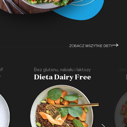
ZOBACZ WSZYTKIE DIETY
i?
Bez glutenu, nabiału i laktozy
Jes
y
Dieta Dairy Free
·
·
·
·
·