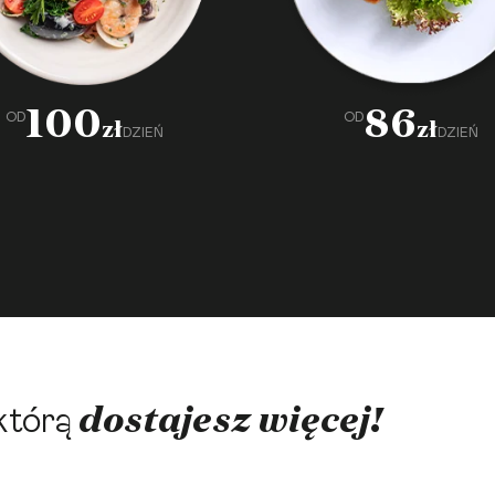
100
86
OD
OD
zł
zł
DZIEŃ
DZIEŃ
dostajesz więcej!
którą