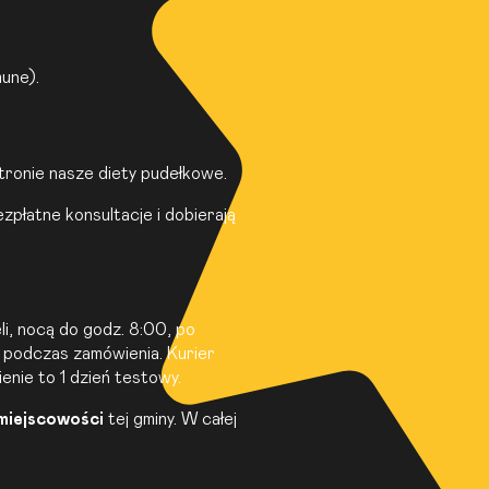
une).
tronie
nasze diety pudełkowe
.
płatne konsultacje i dobierają
li, nocą do godz. 8:00, po
 podczas zamówienia. Kurier
enie to 1 dzień testowy.
miejscowości
tej gminy. W całej