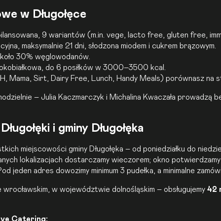
owe w Długołęce
ansowana, 9 wariantów (m.in. vege, lacto free, gluten free, imm
yjna, maksymalnie 21 dni, słodzona miodem i cukrem brązowym.
około 30% węglowodanów.
okobiałkowa, do 6 posiłków w 3000–3500 kcal.
SH
, Mama,
Sirt
,
Dairy Free
, Lunch,
Handy Meals
) porównasz na s
dzielnie – Julia Kaczmarczyk i Michalina Kwaczała prowadzą bez
ługołęki i gminy Długołęka
kich miejscowości gminy Długołęka – od poniedziałku do niedzie
anych lokalizacjach dostarczamy wieczorem; okno potwierdzamy
Pod jeden adres dowozimy minimum 3 pudełka, a minimalne zamówi
cie wrocławskim, w województwie dolnośląskim – obsługujemy
42 
ove Catering: