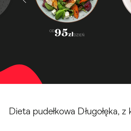
95
OD
zł
DZIEŃ
Dieta pudełkowa Długołęka, z 