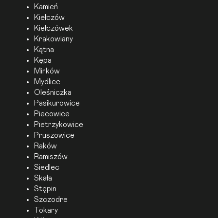
Kamień
Kiełczów
Kiełczówek
Krakowiany
Kątna
Kępa
Mirków
Mydlice
Oleśniczka
Pasikurowice
Piecowice
Pietrzykowice
Pruszowice
Raków
Ramiszów
Siedlec
Skała
Stępin
Szczodre
Tokary