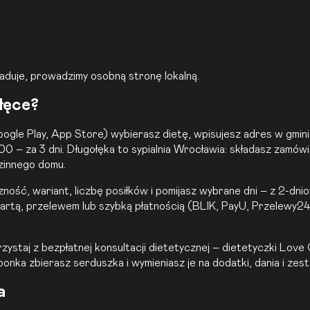
aduje, prowadzimy osobną stronę lokalną.
łęce?
Google Play, App Store) wybierasz dietę, wpisujesz adres w gmini
0 – za 3 dni. Długołęka to sypialnia Wrocławia: składasz zamów
dzinnego domu.
czność, wariant, liczbę posiłków i pomijasz wybrane dni – z 2-
 kartą, przelewem lub szybką płatnością (BLIK, PayU, Przelewy2
rzystaj z
bezpłatnej konsultacji dietetycznej
– dietetyczki Love 
nka zbierasz serduszka i wymieniasz je na dodatki, dania i zest
a