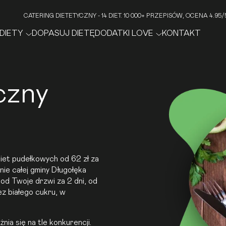
CATERING DIETETYCZNY - 14 DIET. 10 000+ PRZEPISÓW, OCENA 4.9
DIETY
DOPASUJ DIETĘ
DODATKI LOVE
KONTAKT
czny
iet pudełkowych od 62 zł za
ie całej gminy Długołęka
od Twoje drzwi za 2 dni, od
ez białego cukru, w
ia się na tle konkurencji.