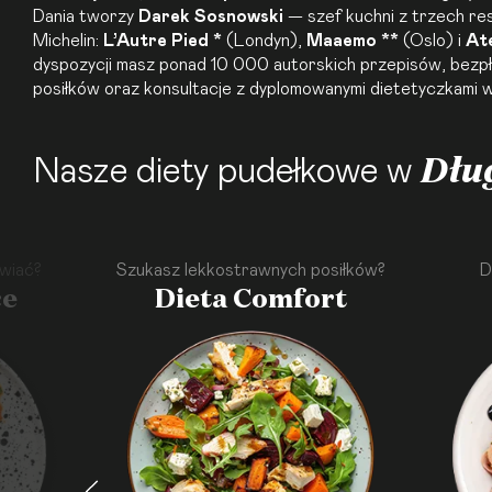
Dania tworzy
Darek Sosnowski
— szef kuchni z trzech res
Michelin:
L’Autre Pied *
(Londyn),
Maaemo **
(Oslo) i
At
dyspozycji masz ponad 10 000 autorskich przepisów, bezpła
posiłków oraz konsultacje z dyplomowanymi dietetyczkami w 
Dłu
Nasze diety pudełkowe w
wiać?
Szukasz lekkostrawnych posiłków?
D
ce
Dieta Comfort
·
·
·
·
·
·
·
·