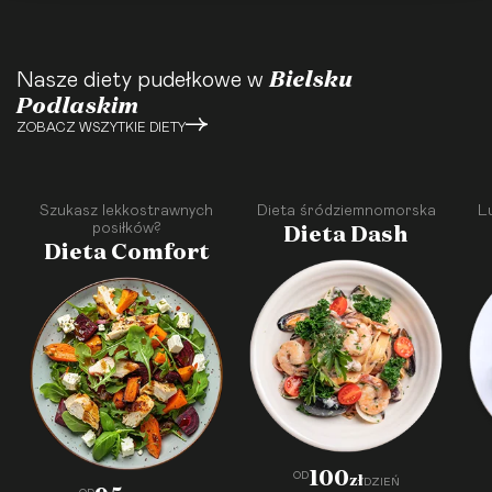
Bielsku
Nasze diety pudełkowe w
Podlaskim
ZOBACZ WSZYTKIE DIETY
Szukasz lekkostrawnych
Dieta śródziemnomorska
L
Dieta Dash
posiłków?
Dieta Comfort
·
·
·
·
·
·
·
·
·
·
100
OD
zł
DZIEŃ