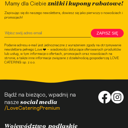
zniżki i kupony rabatowe!
Mamy dla Ciebie
Zapisując się do naszego newslettera, dowiesz się jako pierwszy o nowościach i
promocjach!
ZAPISZ SIĘ
Podanie adresu e-mail jest jednoznaczne z wyrażeniem zgody na otrzymywanie
newslettera pełnego Love ❤️ – wiadomości dotyczące oferowanych produktów
lub usług, w tym informacje o ofertach, promocjach oraz nowościach na
stronie, a także inne informacje związane z działalnością gospodarczą LOVE
CATERING sp. z o.o.
Bądź na bieżąco, wpadnij na
social media
nasze
/LoveCateringPremium
Województwo podlaskie