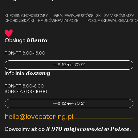
KLEOSIN
CHOROSZCZ
ŁAPY
GRAJEWO
AUGUSTÓW
BIELSK
ZAMBRÓW
ŁOMŻA
DROHICZYN
MOŃKI
HAJNÓWKA
SIEMIATYCZE
PODLASKI
SUWAŁKI
BIAŁYST
klienta
Obsługa
PON-PT 8:00-16:00
+48 12 444 70 21
dostawy
Infolinia
PON-PT 6:00-8:00
SOBOTA 6:00-10:00
+48 12 444 70 21
hello@lovecatering.pl
3 970 miejscowości w Polsce.
Dowozimy aż do