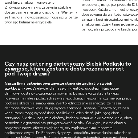
wachlarz smaków i konsystencji.
propozycje, mając już przeszło 10 t
Zrównoważone makro zapewnia stabilne
receptur. Każda z nich jest precyzy
dostarczanie energii w ciągu dnia. Wierzymy,
dopasowana do wartości odżywczy
że tradycja i nowoczesność mogą iść w parze,
zarazem kusi nietuzinkowymi komb
tworząc kulinarne arcydzieła.
smakowymi. Dzięki temu jedzenie to 
paliwo, ale i przygoda w każdej por
Czy nasz catering dietetyczny Bielsk Podlaski to
żywność, która zostanie dostarczona wprost
pod Twoje drzwi?
Nasza firma cateringowa zawsze stara się zadbać o swoich
użytkowników.
W efekcie, dla naszych klientów, udostępniliśmy opcję
darmowej dostawy złożonego zamówienia. By móc skorzystać z takiego
rozwiązania należy podać adres własnego domu, mieszkania, czy miejsca pracy
podczas składania zamówienia. Warto jednocześnie zaznaczyć, że nasza
darmowa dostawa jest usługą wysoce spersonalizowaną. Oznacza to, że nasi
konsumenci mogą wybrać ilość posiłków na jeden dzień, jaką będą chcieli
otrzymać. Nie dziwi nas, że niektórzy, będąc w domu w jakiejś części dnia, chcą
samodzielnie gotować czy przygotowywać posiłek. Co więcej, nie ma obaw o
połączenie naszej oferty z wyjazdami, czy zaplanowanymi imprezami
okolicznościowymi. Do Państwa dyspozycji oddaliśmy indywidualne kalendarze
online, na których mogą Państwo zaznaczyć dni w tygodniu, czy w miesiącu, w