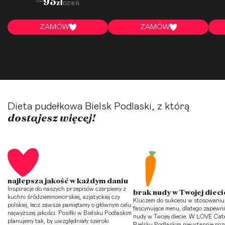
95
OD
zł
DZIEŃ
ZAMÓW
ZAMÓW
Dieta pudełkowa Bielsk Podlaski, z którą
dostajesz więcej!
najlepsza jakość w każdym daniu
Inspiracje do naszych przepisów czerpiemy z
brak nudy w Twojej dieci
kuchni śródziemnomorskiej, azjatyckiej czy
Kluczem do sukcesu w stosowaniu d
polskiej, lecz zawsze pamiętamy o głównym celu:
fascynujące menu, dlatego zapewn
najwyższej jakości. Posiłki w Bielsku Podlaskim
nudy w Twojej diecie. W LOVE Cat
planujemy tak, by uwzględniały szeroki
Bielsku Podlaskim nieustannie roz