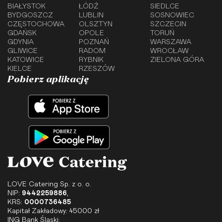
BIAŁYSTOK
ŁÓDŹ
SIEDLCE
BYDGOSZCZ
LUBLIN
SOSNOWIEC
CZĘSTOCHOWA
OLSZTYN
SZCZECIN
GDAŃSK
OPOLE
TORUŃ
GDYNIA
POZNAŃ
WARSZAWA
GLIWICE
RADOM
WROCŁAW
KATOWICE
RYBNIK
ZIELONA GÓRA
KIELCE
RZESZÓW
Pobierz aplikację
LOVE Catering Sp. z o. o.
NIP:
9442259886
,
KRS:
0000736485
Kapitał Zakładowy: 45000 zł
ING Bank Śląski: