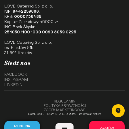
LOVE Catering Sp. z o. o.
NIP:
9442259886
,
KRS:
0000736485
Kapitał Zakładowy: 45000 zł
ING Bank Śląski:
25 1050 1100 1000 0090 8039 0223
LOVE Catering Sp. z o.o.
os. Piastów 21b
31-624 Kraków
Śledź nas
FACEBOOK
INSTAGRAM
LINKEDIN
REGULAMIN
POLITYKA PRYWATNOŚCI
ZGODY MARKETINGOWE
LOVE CATERING © SP. Z O. O. 2025
Realizacja: Netivo
MENU NA
ZAMÓW