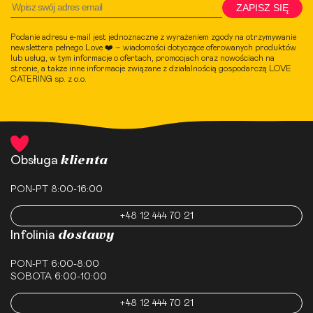
ZAPISZ SIĘ
Podanie adresu e-mail jest jednoznaczne z wyrażeniem zgody na otrzymywanie
newslettera pełnego Love ❤️ – wiadomości dotyczące oferowanych produktów
lub usług, w tym informacje o ofertach, promocjach oraz nowościach na
stronie, a także inne informacje związane z działalnością gospodarczą LOVE
CATERING sp. z o.o.
klienta
Obsługa
PON-PT 8:00-16:00
+48 12 444 70 21
dostawy
Infolinia
PON-PT 6:00-8:00
SOBOTA 6:00-10:00
+48 12 444 70 21