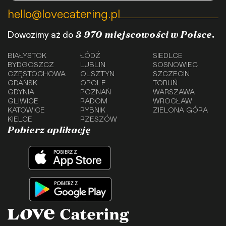
hello@lovecatering.pl
3 970 miejscowości w Polsce.
Dowozimy aż do
BIAŁYSTOK
ŁÓDŹ
SIEDLCE
BYDGOSZCZ
LUBLIN
SOSNOWIEC
CZĘSTOCHOWA
OLSZTYN
SZCZECIN
GDAŃSK
OPOLE
TORUŃ
GDYNIA
POZNAŃ
WARSZAWA
GLIWICE
RADOM
WROCŁAW
KATOWICE
RYBNIK
ZIELONA GÓRA
KIELCE
RZESZÓW
Pobierz aplikację