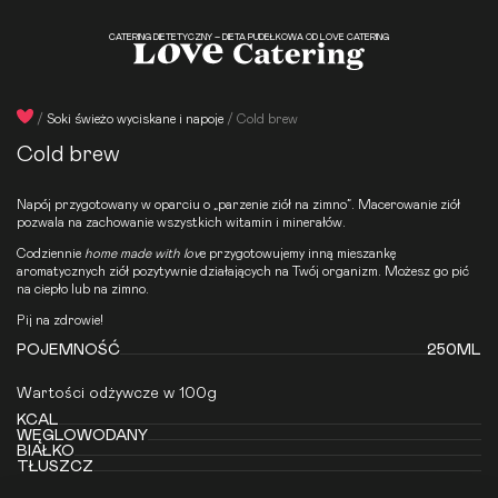
CATERING DIETETYCZNY – DIETA PUDEŁKOWA OD LOVE CATERING
/
Soki świeżo wyciskane i napoje
/
Cold brew
Cold brew
Napój przygotowany w oparciu o „parzenie ziół na zimno”. Macerowanie ziół
pozwala na zachowanie wszystkich witamin i minerałów.
Codziennie
home made with lov
e przygotowujemy inną mieszankę
aromatycznych ziół pozytywnie działających na Twój organizm. Możesz go pić
na ciepło lub na zimno.
Pij na zdrowie!
POJEMNOŚĆ
250ML
Wartości odżywcze w 100g
KCAL
WĘGLOWODANY
BIAŁKO
TŁUSZCZ