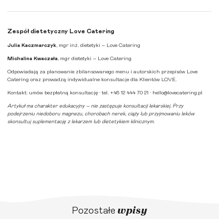
Zespół dietetyczny Love Catering
Julia Kaczmarczyk
, mgr inż. dietetyki – Love Catering
Michalina Kwaczała
, mgr dietetyki – Love Catering
Odpowiadają za planowanie zbilansowanego menu i autorskich przepisów Love
Catering oraz prowadzą indywidualne konsultacje dla Klientów LOVE.
Kontakt:
umów bezpłatną konsultację
· tel. +48 12 444 70 21 ·
hello@lovecatering.pl
Artykuł ma charakter edukacyjny – nie zastępuje konsultacji lekarskiej. Przy
podejrzeniu niedoboru magnezu, chorobach nerek, ciąży lub przyjmowaniu leków
skonsultuj suplementację z lekarzem lub dietetykiem klinicznym.
wpisy
Pozostałe