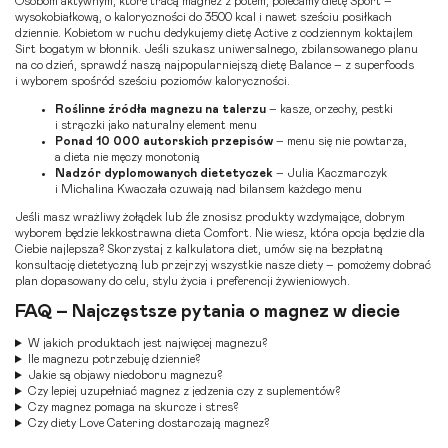
Osobom aktywnym, które tracą magnez z potem, polecamy dietę
Sport
–
wysokobiałkową, o kaloryczności do 3500 kcal i nawet sześciu posiłkach
dziennie. Kobietom w ruchu dedykujemy dietę
Active
z codziennym koktajlem
Sirt
bogatym w błonnik. Jeśli szukasz uniwersalnego, zbilansowanego planu
na co dzień, sprawdź naszą najpopularniejszą dietę
Balance
– z superfoods
i wyborem spośród sześciu poziomów kaloryczności.
Roślinne źródła magnezu na talerzu
– kasze, orzechy, pestki
i strączki jako naturalny element menu
Ponad 10 000 autorskich przepisów
– menu się nie powtarza,
a dieta nie męczy monotonią
Nadzór dyplomowanych dietetyczek
– Julia Kaczmarczyk
i Michalina Kwaczała czuwają nad bilansem każdego menu
Jeśli masz wrażliwy żołądek lub źle znosisz produkty wzdymające, dobrym
wyborem będzie lekkostrawna dieta
Comfort
. Nie wiesz, która opcja będzie dla
Ciebie najlepsza? Skorzystaj z
kalkulatora diet
, umów się na
bezpłatną
konsultację dietetyczną
lub przejrzyj
wszystkie nasze diety
– pomożemy dobrać
plan dopasowany do celu, stylu życia i preferencji żywieniowych.
FAQ – Najczęstsze pytania o magnez w diecie
W jakich produktach jest najwięcej magnezu?
Ile magnezu potrzebuję dziennie?
Jakie są objawy niedoboru magnezu?
Czy lepiej uzupełniać magnez z jedzenia czy z suplementów?
Czy magnez pomaga na skurcze i stres?
Czy diety Love Catering dostarczają magnez?