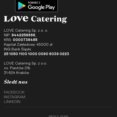
LOVE Catering Sp. z o. o.
NIP:
9442259886
,
KRS:
0000736485
Kapitał Zakładowy: 45000 zł
ING Bank Śląski:
25 1050 1100 1000 0090 8039 0223
LOVE Catering Sp. z o.o.
os. Piastów 21b
31-624 Kraków
Śledź nas
FACEBOOK
INSTAGRAM
LINKEDIN
REGULAMIN