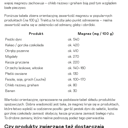
więcej magnezu zachowuje – chleb razowy i graham biją pod tym względem
białe pieczywo.
Poniższa tabela zbiera orientacyjną zawartość magnezu w popularnych
produktach (na 100 g). Traktuj te liczby jako punkt odniesienia – realna
zawartość waha się w zależności od odmiany, gleby i obróbki.
Produkt
Magnez (mg / 100 g)
Pestki dyni
ok. 540
Kakao / gorzka czekolada
ok. 420
Otręby pszenne
ok. 410
Migdały
ok. 270
Kasza gryczana
ok. 220
Orzechy laskowe, włoskie
ok. 140–160
Płatki owsiane
ok. 130
Fasola, soja, groch (suche)
ok. 100–170
Chleb razowy, graham
ok. 80
Banan
ok. 30
Wartości orientacyjne, opracowane na podstawie tabel składu produktów
spożywczych. Dobra wiadomość jest taka, że magnez kryje się w produktach,
które łatwo wpleść w codzienne posiłki: garść pestek dyni do sałatki, kostka
gorzkiej czekolady zamiast słodyczy, kasza gryczana zamiast białego ryżu.
To drobne zamiany, które realnie podnoszą podaż tego pierwiastka.
Czy produkty zwierzęce też dostarczają