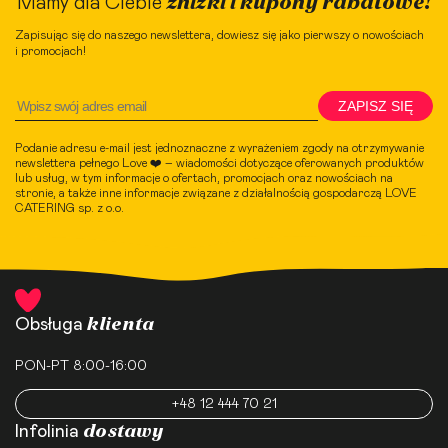
zniżki i kupony rabatowe!
Mamy dla Ciebie
Zapisując się do naszego newslettera, dowiesz się jako pierwszy o nowościach
i promocjach!
ZAPISZ SIĘ
Podanie adresu e-mail jest jednoznaczne z wyrażeniem zgody na otrzymywanie
newslettera pełnego Love ❤️ – wiadomości dotyczące oferowanych produktów
lub usług, w tym informacje o ofertach, promocjach oraz nowościach na
stronie, a także inne informacje związane z działalnością gospodarczą LOVE
CATERING sp. z o.o.
klienta
Obsługa
PON-PT 8:00-16:00
+48 12 444 70 21
dostawy
Infolinia