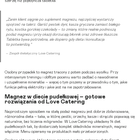
szerzej niż pojedyncza tabletka.
„Zanim klient sięgnie po suplement magnezu, najczęściej wystarczy
spojrzeć na talerz. Garść pestek dyni, kasza gryczana zamiast białego
ryżu, kostka gorzkiej czekolady – to zmiany, które realnie podnoszą
podaż magnezu i przy okazji dorzucają błonnik oraz zdrowe tłuszcze.
Tabletka bywa potrzebna, ale dopiero gdy dieta i konsultacja
to potwierdzą.”
– Zespół dietetyczny Love Catering
Osobny przypadek to magnez tracony z potem podczas wysiłku. Przy
intensywnym treningu i obfitym poceniu warto zadbać o nawodnienie
i uzupełnienie minerałów – więcej o tym piszemy w przewodniku o tym, jakie
funkcje pełnią
elektrolity i jakie jest na nie zapotrzebowanie
.
Magnez w diecie pudełkowej – gotowe
rozwiązania od Love Catering
Najprostszym sposobem na stałą podaż magnezu jest dobrze zbilansowana,
różnorodna dieta – taka, w której pestki, orzechy, kasze i strączki pojawiają się
naturalnie, bez liczenia miligramów. W Love Catering układamy 14 diet
pudełkowych tak, by dostarczały komplet składników mineralnych, magnez
włącznie. Menu opieramy na produktach mało przetworzonych.