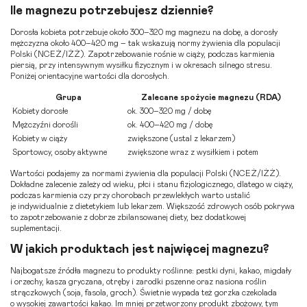
Ile magnezu potrzebujesz dziennie?
Dorosła kobieta potrzebuje około 300–320 mg magnezu na dobę, a dorosły
mężczyzna około 400–420 mg – tak wskazują normy żywienia dla populacji
Polski (NCEŻ/IŻŻ). Zapotrzebowanie rośnie w ciąży, podczas karmienia
piersią, przy intensywnym wysiłku fizycznym i w okresach silnego stresu.
Poniżej orientacyjne wartości dla dorosłych.
Grupa
Zalecane spożycie magnezu (RDA)
Kobiety dorosłe
ok. 300–320 mg / dobę
Mężczyźni dorośli
ok. 400–420 mg / dobę
Kobiety w ciąży
zwiększone (ustal z lekarzem)
Sportowcy, osoby aktywne
zwiększone wraz z wysiłkiem i potem
Wartości podajemy za normami żywienia dla populacji Polski (NCEŻ/IŻŻ).
Dokładne zalecenie zależy od wieku, płci i stanu fizjologicznego, dlatego w ciąży,
podczas karmienia czy przy chorobach przewlekłych warto ustalić
je indywidualnie z dietetykiem lub lekarzem. Większość zdrowych osób pokrywa
to zapotrzebowanie z dobrze zbilansowanej diety, bez dodatkowej
suplementacji.
W jakich produktach jest najwięcej magnezu?
Najbogatsze źródła magnezu to produkty roślinne: pestki dyni, kakao, migdały
i orzechy, kasza gryczana, otręby i zarodki pszenne oraz nasiona roślin
strączkowych (soja, fasola, groch). Świetnie wypada też gorzka czekolada
o wysokiej zawartości kakao. Im mniej przetworzony produkt zbożowy, tym