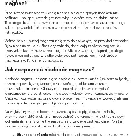
magnez?
Produkty odzwierzęce zawierają magnez, ale w mniejszych ilościach niż
roślinne – najlepiej wypadają tłuste ryby i niektóre sery, najsłabiej mięso.
To dlatego dieta oparta wyłącznie na mięsie i nabiale łatwo okazuje się uboga
w ten pierwiastek, jeśli brakuje w niej pełnoziarnistych zbóż, orzechów
i strączków.
Wśród nabiału więcej magnezu mają sery dojrzewające, na przykład ementaler.
Ryby morskie, takie jak śledź czy makrela, dorzucają zarówno magnez, jak
i korzystne kwasy tłuszczowe omega-3. Mięso zawiera go najmniej, dlatego
nawet dieta obfitująca w białko zwierzęce potrzebuje roślinnych źródeł
magnezu jako fundamentu jadłospisu.
Jak rozpoznać niedobór magnezu?
Niedobór magnezu objawia się najczęściej skurczami mięśni (zwłaszcza łydek),
drżeniem powiek, zmęczeniem, drażliwością, problemami ze snem
oraz kołataniem serca. Objawy są niespecyficzne i łatwo przypisać
je przemęczeniu albo stresowi – dlatego niedobór bywa rozpoznawany późno.
Magnez może wspierać prawidłową pracę mięśni i układu nerwowego, ale sam
nie zastąpi diagnostyki, jeśli objawy się utrzymują.
Na większe ryzyko niedoboru narażone są osoby pijące dużo alkoholu,
przyjmujące niektóre leki (np. moczopędne), z chorobami jelit utrudniającymi
wchłanianie, intensywnie trenujące oraz przewlekle zestresowane. Poniżej
najczęstsze sygnały, które warto skojarzyć z magnezem.
Skurcze i drżenia mięśni.
Najbardziej typowy objaw – skurcze łydek