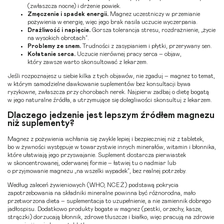
(zwłaszcza nocne) i drżenie powiek.
Zmęczenie i spadek energii.
Magnez uczestniczy w przemianie
pożywienia w energię, więc jego brak nasila uczucie wyczerpania.
Drażliwość i napięcie.
Gorsza tolerancja stresu, rozdrażnienie, „życie
na wysokich obrotach”.
Problemy ze snem.
Trudności z zasypianiem i płytki, przerywany sen.
Kołatanie serca.
Uczucie nierównej pracy serca – objaw,
który zawsze warto skonsultować z lekarzem.
Jeśli rozpoznajesz u siebie kilka z tych objawów, nie zgaduj – magnez to temat,
w którym samodzielne dawkowanie suplementów bez konsultacji bywa
ryzykowne, zwłaszcza przy chorobach nerek. Najpierw zadbaj o dietę bogatą
w jego naturalne źródła, a utrzymujące się dolegliwości skonsultuj z lekarzem.
Dlaczego jedzenie jest lepszym źródłem magnezu
niż suplementy?
Magnez z pożywienia wchłania się zwykle lepiej i bezpieczniej niż z tabletek,
bo w żywności występuje w towarzystwie innych minerałów, witamin i błonnika,
które ułatwiają jego przyswajanie. Suplement dostarcza pierwiastek
w skoncentrowanej, oderwanej formie – łatwiej tu o nadmiar lub
o przyjmowanie magnezu „na wszelki wypadek”, bez realnej potrzeby.
Według zaleceń żywieniowych (WHO, NCEŻ) podstawą pokrycia
zapotrzebowania na składniki mineralne powinna być różnorodna, mało
przetworzona dieta – suplementacja to uzupełnienie, a nie zamiennik dobrego
jadłospisu. Dodatkowo produkty bogate w magnez (pestki, orzechy, kasze,
strączki) dorzucają błonnik, zdrowe tłuszcze i białko, więc pracują na zdrowie