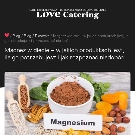
CATERING DIETETYCZNY – DIETA PUDEŁKOWA OD LOVE CATERING
/
Blog
/
Blog / Dietetyka
/
Magnez w diecie – w jakich produktach jest, ile
go potrzebujesz i jak rozpoznać niedobór
Magnez w diecie – w jakich produktach jest,
ile go potrzebujesz i jak rozpoznać niedobór