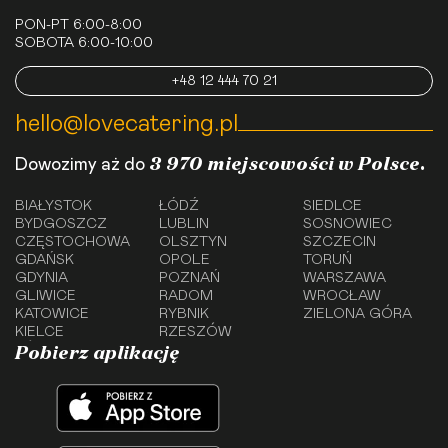
PON-PT 6:00-8:00
SOBOTA 6:00-10:00
+48 12 444 70 21
hello@lovecatering.pl
3 970 miejscowości w Polsce.
Dowozimy aż do
BIAŁYSTOK
ŁÓDŹ
SIEDLCE
BYDGOSZCZ
LUBLIN
SOSNOWIEC
CZĘSTOCHOWA
OLSZTYN
SZCZECIN
GDAŃSK
OPOLE
TORUŃ
GDYNIA
POZNAŃ
WARSZAWA
GLIWICE
RADOM
WROCŁAW
KATOWICE
RYBNIK
ZIELONA GÓRA
KIELCE
RZESZÓW
Pobierz aplikację