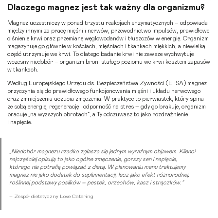
Dlaczego magnez jest tak ważny dla organizmu?
Magnez uczestniczy w ponad trzystu reakcjach enzymatycznych – odpowiada
między innymi za pracę mięśni i nerwów, przewodnictwo impulsów, prawidłowe
ciśnienie krwi oraz przemianę węglowodanów i tłuszczów w energię. Organizm
magazynuje go głównie w kościach, mięśniach i tkankach miękkich, a niewielką
część utrzymuje we krwi. To dlatego badanie krwi nie zawsze wychwytuje
wczesny niedobór – organizm broni stałego poziomu we krwi kosztem zapasów
w tkankach.
Według Europejskiego Urzędu ds. Bezpieczeństwa Żywności (EFSA) magnez
przyczynia się do prawidłowego funkcjonowania mięśni i układu nerwowego
oraz zmniejszenia uczucia zmęczenia. W praktyce to pierwiastek, który spina
ze sobą energię, regenerację i odporność na stres – gdy go brakuje, organizm
pracuje „na wyższych obrotach”, a Ty odczuwasz to jako rozdrażnienie
i napięcie.
„Niedobór magnezu rzadko zgłasza się jednym wyraźnym objawem. Klienci
najczęściej opisują to jako ogólne zmęczenie, gorszy sen i napięcie,
którego nie potrafią powiązać z dietą. W planowaniu menu traktujemy
magnez nie jako dodatek do suplementacji, lecz jako efekt różnorodnej,
roślinnej podstawy posiłków – pestek, orzechów, kasz i strączków.”
– Zespół dietetyczny Love Catering