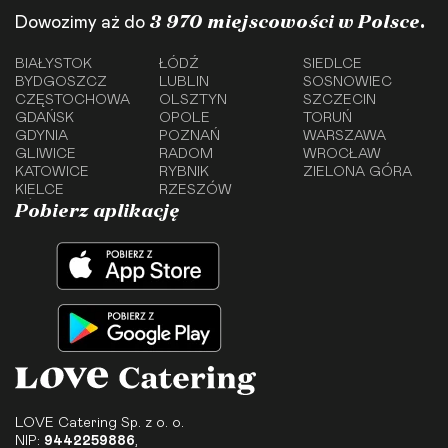
3 970 miejscowości w Polsce.
Dowozimy aż do
BIAŁYSTOK
ŁÓDŹ
SIEDLCE
BYDGOSZCZ
LUBLIN
SOSNOWIEC
CZĘSTOCHOWA
OLSZTYN
SZCZECIN
GDAŃSK
OPOLE
TORUŃ
GDYNIA
POZNAŃ
WARSZAWA
GLIWICE
RADOM
WROCŁAW
KATOWICE
RYBNIK
ZIELONA GÓRA
KIELCE
RZESZÓW
Pobierz aplikację
LOVE Catering Sp. z o. o.
NIP:
9442259886
,