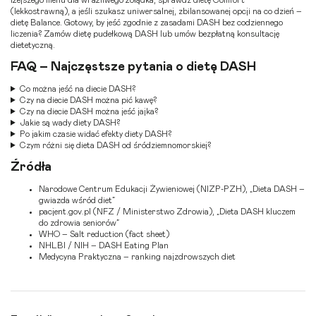
(lekkostrawną)
, a jeśli szukasz uniwersalnej, zbilansowanej opcji na co dzień –
dietę Balance
. Gotowy, by jeść zgodnie z zasadami DASH bez codziennego
liczenia? Zamów
dietę pudełkową DASH
lub umów
bezpłatną konsultację
dietetyczną
.
FAQ – Najczęstsze pytania o dietę DASH
Co można jeść na diecie DASH?
Czy na diecie DASH można pić kawę?
Czy na diecie DASH można jeść jajka?
Jakie są wady diety DASH?
Po jakim czasie widać efekty diety DASH?
Czym różni się dieta DASH od śródziemnomorskiej?
Źródła
Narodowe Centrum Edukacji Żywieniowej (NIZP-PZH), „Dieta DASH –
gwiazda wśród diet”
pacjent.gov.pl (NFZ / Ministerstwo Zdrowia), „Dieta DASH kluczem
do zdrowia seniorów”
WHO – Salt reduction (fact sheet)
NHLBI / NIH – DASH Eating Plan
Medycyna Praktyczna – ranking najzdrowszych diet