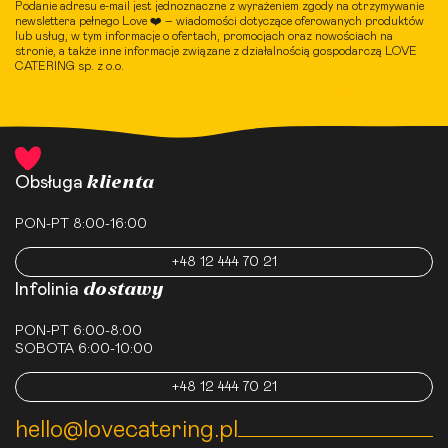
Podanie adresu e-mail jest jednoznaczne z wyrażeniem zgody na otrzymywanie
newslettera pełnego Love ❤️ – wiadomości dotyczące oferowanych produktów
lub usług, w tym informacje o ofertach, promocjach oraz nowościach na
stronie, a także inne informacje związane z działalnością gospodarczą LOVE
CATERING sp. z o.o.
klienta
Obsługa
PON-PT 8:00-16:00
+48 12 444 70 21
dostawy
Infolinia
PON-PT 6:00-8:00
SOBOTA 6:00-10:00
+48 12 444 70 21
hello@lovecatering.pl