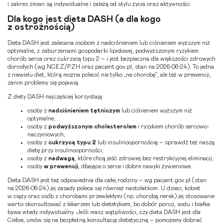
i zakres zmian są indywidualne i zależą od stylu życia oraz aktywności.
Dla kogo jest dieta DASH (a dla kogo
z ostrożnością)
Dieta DASH jest zalecana osobom z nadciśnieniem lub ciśnieniem wyższym niż
optymalne, z zaburzeniami gospodarki lipidowej, podwyższonym ryzykiem
chorób serca oraz cukrzycą typu 2 – i jest bezpieczna dla większości zdrowych
dorosłych (wg NCEŻ/PZH oraz pacjent.gov.pl, stan na 2026-06-24). To jedna
z niewielu diet, którą można polecić nie tylko „na chorobę”, ale też w prewencji,
zanim problemy się pojawią.
Z diety DASH najczęściej korzystają:
osoby z
nadciśnieniem tętniczym
lub ciśnieniem wyższym niż
optymalne;
osoby z
podwyższonym cholesterolem
i ryzykiem chorób sercowo-
naczyniowych;
osoby z
cukrzycą typu 2
lub insulinoopornością – sprawdź też naszą
dietę przy insulinooporności
;
osoby z
nadwagą
, które chcą jeść zdrowiej bez restrykcyjnej eliminacji;
osoby
w prewencji
, dbające o serce i dobre nawyki żywieniowe.
Dieta DASH jest też odpowiednia dla całej rodziny – wg pacjent.gov.pl (stan
na 2026-06-24) jej zasady poleca się również nastolatkom. U dzieci, kobiet
w ciąży oraz osób z chorobami przewlekłymi (np. chorobą nerek) jej stosowanie
warto skonsultować z lekarzem lub dietetykiem, bo dobór porcji, sodu i białka
bywa wtedy indywidualny. Jeśli masz wątpliwości, czy dieta DASH jest dla
Ciebie, umów się na
bezpłatną konsultację dietetyczną
– pomożemy dobrać