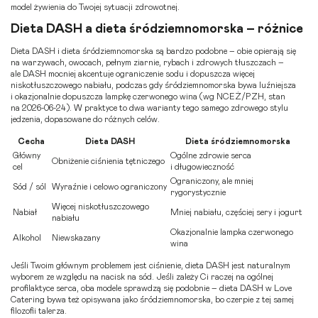
model żywienia do Twojej sytuacji zdrowotnej.
Dieta DASH a dieta śródziemnomorska – różnice
Dieta DASH i dieta śródziemnomorska są bardzo podobne – obie opierają się
na warzywach, owocach, pełnym ziarnie, rybach i zdrowych tłuszczach –
ale DASH mocniej akcentuje ograniczenie sodu i dopuszcza więcej
niskotłuszczowego nabiału, podczas gdy śródziemnomorska bywa luźniejsza
i okazjonalnie dopuszcza lampkę czerwonego wina (wg NCEŻ/PZH, stan
na 2026-06-24). W praktyce to dwa warianty tego samego zdrowego stylu
jedzenia, dopasowane do różnych celów.
Cecha
Dieta DASH
Dieta śródziemnomorska
Główny
Ogólne zdrowie serca
Obniżenie ciśnienia tętniczego
cel
i długowieczność
Ograniczony, ale mniej
Sód / sól
Wyraźnie i celowo ograniczony
rygorystycznie
Więcej niskotłuszczowego
Nabiał
Mniej nabiału, częściej sery i jogurt
nabiału
Okazjonalnie lampka czerwonego
Alkohol
Niewskazany
wina
Jeśli Twoim głównym problemem jest ciśnienie, dieta DASH jest naturalnym
wyborem ze względu na nacisk na sód. Jeśli zależy Ci raczej na ogólnej
profilaktyce serca, oba modele sprawdzą się podobnie – dieta DASH w Love
Catering bywa też opisywana jako śródziemnomorska, bo czerpie z tej samej
filozofii talerza.