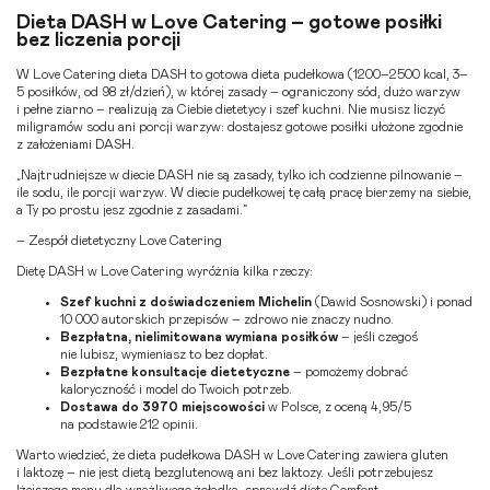
Dieta DASH w Love Catering – gotowe posiłki
bez liczenia porcji
W Love Catering dieta DASH to gotowa dieta pudełkowa (1200–2500 kcal, 3–
5 posiłków, od 98 zł/dzień), w której zasady – ograniczony sód, dużo warzyw
i pełne ziarno – realizują za Ciebie dietetycy i szef kuchni. Nie musisz liczyć
miligramów sodu ani porcji warzyw: dostajesz gotowe posiłki ułożone zgodnie
z założeniami DASH.
„Najtrudniejsze w diecie DASH nie są zasady, tylko ich codzienne pilnowanie –
ile sodu, ile porcji warzyw. W diecie pudełkowej tę całą pracę bierzemy na siebie,
a Ty po prostu jesz zgodnie z zasadami.”
– Zespół dietetyczny Love Catering
Dietę DASH w Love Catering wyróżnia kilka rzeczy:
Szef kuchni z doświadczeniem Michelin
(Dawid Sosnowski) i ponad
10 000 autorskich przepisów – zdrowo nie znaczy nudno.
Bezpłatna, nielimitowana wymiana posiłków
– jeśli czegoś
nie lubisz, wymieniasz to bez dopłat.
Bezpłatne konsultacje dietetyczne
– pomożemy dobrać
kaloryczność i model do Twoich potrzeb.
Dostawa do 3970 miejscowości
w Polsce, z oceną 4,95/5
na podstawie 212 opinii.
Warto wiedzieć, że dieta pudełkowa DASH w Love Catering zawiera gluten
i laktozę – nie jest dietą bezglutenową ani bez laktozy. Jeśli potrzebujesz
lżejszego menu dla wrażliwego żołądka, sprawdź
dietę Comfort