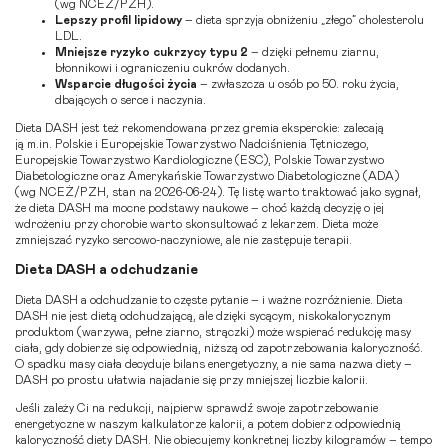
(wg NCEŻ/PZH).
Lepszy profil lipidowy
– dieta sprzyja obniżeniu „złego” cholesterolu
LDL.
Mniejsze ryzyko cukrzycy typu 2
– dzięki pełnemu ziarnu,
błonnikowi i ograniczeniu cukrów dodanych.
Wsparcie długości życia
– zwłaszcza u osób po 50. roku życia,
dbających o serce i naczynia.
Dieta DASH jest też rekomendowana przez gremia eksperckie: zalecają
ją m.in. Polskie i Europejskie Towarzystwo Nadciśnienia Tętniczego,
Europejskie Towarzystwo Kardiologiczne (ESC), Polskie Towarzystwo
Diabetologiczne oraz Amerykańskie Towarzystwo Diabetologiczne (ADA)
(wg NCEŻ/PZH, stan na 2026-06-24). Tę listę warto traktować jako sygnał,
że dieta DASH ma mocne podstawy naukowe – choć każdą decyzję o jej
wdrożeniu przy chorobie warto skonsultować z lekarzem. Dieta może
zmniejszać ryzyko sercowo-naczyniowe, ale nie zastępuje terapii.
Dieta DASH a odchudzanie
Dieta DASH a odchudzanie to częste pytanie – i ważne rozróżnienie. Dieta
DASH nie jest dietą odchudzającą, ale dzięki sycącym, niskokalorycznym
produktom (warzywa, pełne ziarno, strączki) może wspierać redukcję masy
ciała, gdy dobierze się odpowiednią, niższą od zapotrzebowania kaloryczność.
O spadku masy ciała decyduje bilans energetyczny, a nie sama nazwa diety –
DASH po prostu ułatwia najadanie się przy mniejszej liczbie kalorii.
Jeśli zależy Ci na redukcji, najpierw sprawdź swoje zapotrzebowanie
energetyczne w naszym
kalkulatorze kalorii
, a potem dobierz odpowiednią
kaloryczność diety DASH. Nie obiecujemy konkretnej liczby kilogramów – tempo