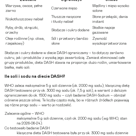
Warzywa, owoce, pełne
Wędliny i mięso wysoko
Czerwone mięso
ziarno
solone
Tłuszcze nasycone
Słone przekąski, dania
Niskotłuszczowy nabiał
i tłusty nabiał
instant
Ryby, drób, strączki,
Słodkie napoje
Słodycze i cukry dodane
orzechy
gazowane
Oleje roślinne (np. oliwa,
Sól i przetwory bardzo
Żywność
rzepakowy)
słone
wysokoprzetworzona
Słodycze i cukry dodane w diecie DASH ograniczamy – to dotyczy zarówno
cukru, jak i produktów z wysoką jego zawartością. Zamiast eliminować całe
grupy produktów, dieta DASH stawia na proporcje: dużo roślin, umiarkowanie
białka, mało soli.
Ile soli i sodu na diecie DASH?
WHO zaleca maksymalnie 5 g soli dziennie (ok. 2000 mg sodu); klasyczną
dietę
DASH
testowano przy ok. 3000 mg sodu (ok. 7,5 g soli), a wariant z dalszym
ograniczeniem do ok. 1500 mg sodu – czyli badanie DASH-Sodium – obniżał
ciśnienie jeszcze silniej. Te liczby często mylą, bo w różnych źródłach pojawiają
się różne progi sodu – warto je rozdzielić.
Zalecenie ogólne – WHO
maksymalnie 5 g soli dziennie, czyli ok. 2000 mg sodu (wg WHO, stan
na 2026-06-24).
Co testowało badanie DASH
klasyczna dieta DASH testowana była przy ok. 3000 mg sodu dziennie