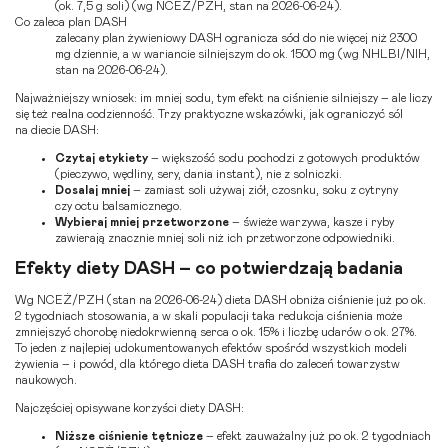
(ok. 7,5 g soli) (wg NCEŻ/PZH, stan na 2026-06-24).
Co zaleca plan DASH
zalecany plan żywieniowy DASH ogranicza sód do nie więcej niż 2300
mg dziennie, a w wariancie silniejszym do ok. 1500 mg (wg NHLBI/NIH,
stan na 2026-06-24).
Najważniejszy wniosek: im mniej sodu, tym efekt na ciśnienie silniejszy – ale liczy
się też realna codzienność. Trzy praktyczne wskazówki, jak ograniczyć sól
na diecie DASH:
Czytaj etykiety
– większość sodu pochodzi z gotowych produktów
(pieczywo, wędliny, sery, dania instant), nie z solniczki.
Dosalaj mniej
– zamiast soli używaj ziół, czosnku, soku z cytryny
czy octu balsamicznego.
Wybieraj mniej przetworzone
– świeże warzywa, kasze i ryby
zawierają znacznie mniej soli niż ich przetworzone odpowiedniki.
Efekty diety DASH – co potwierdzają badania
Wg NCEŻ/PZH (stan na 2026-06-24) dieta DASH obniża ciśnienie już po ok.
2 tygodniach stosowania, a w skali populacji taka redukcja ciśnienia może
zmniejszyć chorobę niedokrwienną serca o ok. 15% i liczbę udarów o ok. 27%.
To jeden z najlepiej udokumentowanych efektów spośród wszystkich modeli
żywienia – i powód, dla którego dieta DASH trafia do zaleceń towarzystw
naukowych.
Najczęściej opisywane korzyści diety DASH:
Niższe ciśnienie tętnicze
– efekt zauważalny już po ok. 2 tygodniach