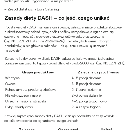
widać już po kilku tygodniach, a nie po latach.”
– Zespół dietetyczny Love Catering
Zasady diety DASH – co jeść, czego unikać
Podstawą diety DASH są warzywa i owoce, pełnoziarniste produkty zbożowe,
niskotłuszczowy nabiał, ryby, drób i rośliny strączkowe, a ogranicza się
czerwone mięso, sól, słodycze oraz żywność wysokoprzetworzoną
(wg NCEŻ/PZH, stan na 2026-06-24). To dieta „dodawania” dobrych
produktów, a nie głównie zakazów – dzięki temu łatwiej ją utrzymać
na co dzień.
Zalecane liczby porcji w
diecie DASH
zależą od kaloryczności jadłospisu;
poniższe wartości to typowy układ dla diety około 2000 kcal (wg NCEŻ/PZH):
Grupa produktów
Zalecana częstotliwość
Warzywa
4–5 porcji dziennie
Owoce
4–5 porcji dziennie
Pełnoziarniste produkty zbożowe
6–7 porcji dziennie
Niskotłuszczowy nabiał
2–3 porcje dziennie
Orzechy, nasiona, strączki
4–5 porcji tygodniowo
Ryby i chudy drób
2–4 razy w tygodniu
Łatwiej zapamiętać zasady diety DASH, dzieląc produkty na trzy koszyki –
co jeść swobodnie, co ograniczyć i czego unikać:
Zalecane
Ograniczyć
Unikać