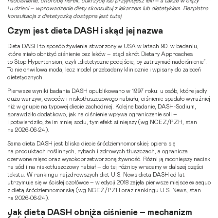
nadciśnienie, chorobę nerek, cukrzycę lub przyjmujesz leki – a także w ciąży
i u dzieci – wprowadzenie diety skonsultuj z lekarzem lub dietetykiem. Bezpłatna
konsultacja z dietetyczką dostępna jest
tutaj
.
Czym jest dieta DASH i skąd jej nazwa
Dieta DASH to sposób żywienia stworzony w USA w latach 90. w badaniu,
które miało obniżyć ciśnienie bez leków – stąd skrót Dietary Approaches
to Stop Hypertension, czyli „dietetyczne podejście, by zatrzymać nadciśnienie”.
To nie chwilowa moda, lecz model przebadany klinicznie i wpisany do zaleceń
dietetycznych.
Pierwsze wyniki badania DASH opublikowano w 1997 roku: u osób, które jadły
dużo warzyw, owoców i niskotłuszczowego nabiału, ciśnienie spadało wyraźniej
niż w grupie na typowej diecie zachodniej. Kolejne badanie, DASH-Sodium,
sprawdziło dodatkowo, jak na ciśnienie wpływa ograniczenie soli –
i potwierdziło, że im mniej sodu, tym efekt silniejszy (wg NCEŻ/PZH, stan
na 2026-06-24).
Sama dieta DASH jest bliska diecie śródziemnomorskiej: opiera się
na produktach roślinnych, rybach i zdrowych tłuszczach, a ogranicza
czerwone mięso oraz wysokoprzetworzoną żywność. Różni ją mocniejszy nacisk
na sód i na niskotłuszczowy nabiał – do tej różnicy wracamy w dalszej części
tekstu. W rankingu najzdrowszych diet U.S. News dieta DASH od lat
utrzymuje się w ścisłej czołówce – w edycji 2018 zajęła pierwsze miejsce ex aequo
z dietą śródziemnomorską (wg NCEŻ/PZH oraz rankingu U.S. News, stan
na 2026-06-24).
Jak dieta DASH obniża ciśnienie – mechanizm