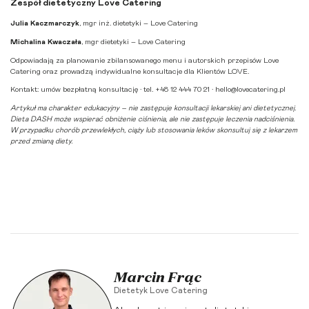
Zespół dietetyczny Love Catering
Julia Kaczmarczyk
, mgr inż. dietetyki – Love Catering
Michalina Kwaczała
, mgr dietetyki – Love Catering
Odpowiadają za planowanie zbilansowanego menu i autorskich przepisów Love
Catering oraz prowadzą indywidualne konsultacje dla Klientów LOVE.
Kontakt:
umów bezpłatną konsultację
· tel. +48 12 444 70 21 ·
hello@lovecatering.pl
Artykuł ma charakter edukacyjny – nie zastępuje konsultacji lekarskiej ani dietetycznej.
Dieta DASH może wspierać obniżenie ciśnienia, ale nie zastępuje leczenia nadciśnienia.
W przypadku chorób przewlekłych, ciąży lub stosowania leków skonsultuj się z lekarzem
przed zmianą diety.
Marcin Frąc
Dietetyk Love Catering