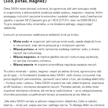
(sód, potas, magnez)
Dieta DASH może obniżać ciśnienie, bo ogranicza sód zatrzymujący wodę
w organizmie, a jednocześnie zwiększa podaż potasu, magnezu i wapnia, które
pomagają rozluźnić naczynia krwionośne i wydalać nadmiar sodu (mechanizm
zgodny z opisem NFZ/pacjent.gov.pl i NCEŻ/PZH, stan na 2026-06-24).
To gra zespołowa kilku minerałów, a nie działanie jednego „magicznego”
składnika.
Łańcuch przyczynowy najłatwiej prześledzić krok po kroku:
Mniej sodu →
organizm zatrzymuje mniej wody, spada objętość krwi
w naczyniach, więc serce pompuje ją z mniejszym oporem.
Więcej potasu →
nerki sprawniej wydalają nadmiar sodu, a ściany
naczyń się rozluźniają.
Więcej magnezu →
mięśnie gładkie naczyń rozkurczają się łatwiej,
co sprzyja niższemu ciśnieniu.
Więcej wapnia →
wspiera prawidłową regulację napięcia naczyń.
Te cztery minerały – potas, magnez i wapń po jednej stronie, ograniczony sód
po drugiej – to fundament działania
diety DASH
. Jeśli chcesz zrozumieć rolę
poszczególnych pierwiastków, sprawdź nasz tekst o tym, jak działają
elektrolity
– funkcje sodu i potasu
. Dieta DASH wspiera też cały układ krążenia: poprawia
profil lipidowy i zmniejsza obciążenie naczyń. Pamiętaj jednak, że dieta może
wspierać obniżenie ciśnienia, ale nie leczy nadciśnienia – przy zdiagnozowanej
chorobie pozostaje uzupełnieniem terapii prowadzonej przez lekarza.
„Siła diety DASH nie leży w jednym »magicznym« składniku, tylko w całości
talerza – mniej soli, więcej warzyw i pełnego ziarna. To dlatego efekt na ciśnienie