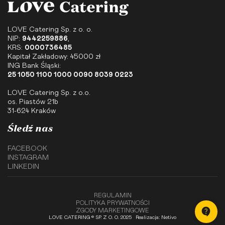
LOVE Catering Sp. z o. o.
NIP:
9442259886
,
KRS:
0000736485
Kapitał Zakładowy: 45000 zł
ING Bank Śląski:
25 1050 1100 1000 0090 8039 0223
LOVE Catering Sp. z o.o.
os. Piastów 21b
31-624 Kraków
Śledź nas
FACEBOOK
INSTAGRAM
LINKEDIN
REGULAMIN
POLITYKA PRYWATNOŚCI
ZGODY MARKETINGOWE
LOVE CATERING © SP. Z O. O. 2025
Realizacja: Netivo