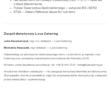
o diecie lekkostrawnej
Polskie Towarzystwo Gastroenterologii — wytyczne IBS i GERD
EFSA — Dietary Reference Values for nutrients
Zespół dietetyczny Love Catering
Julia Kaczmarczyk
, mgr inż. dietetyki — Love Catering
Michalina Kwaczała
, mgr dietetyki — Love Catering
Odpowiadają za planowanie zbilansowanego menu i autorskich przepisów Love
Catering oraz prowadzą indywidualne konsultacje dla Klientów LOVE.
Kontakt:
umów bezpłatną konsultację
· tel. +48 12 444 70 21 ·
hello@lovecatering.pl
Artykuł ma charakter edukacyjny — nie zastępuje konsultacji lekarskiej ani dietetycznej.
W przypadku chorób przewlekłych, ciąży lub stosowania leków skonsultuj się z lekarzem
przed zmianą diety i suplementacją.