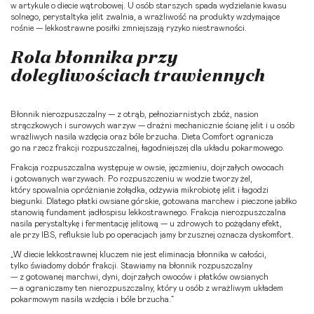
w artykule o
diecie wątrobowej
. U osób starszych spada wydzielanie kwasu
solnego, perystaltyka jelit zwalnia, a wrażliwość na produkty wzdymające
rośnie — lekkostrawne posiłki zmniejszają ryzyko niestrawności.
Rola błonnika przy
dolegliwościach trawiennych
Błonnik nierozpuszczalny — z otrąb, pełnoziarnistych zbóż, nasion
strączkowych i surowych warzyw — drażni mechanicznie ścianę jelit i u osób
wrażliwych nasila wzdęcia oraz bóle brzucha. Dieta Comfort ogranicza
go na rzecz frakcji rozpuszczalnej, łagodniejszej dla układu pokarmowego.
Frakcja rozpuszczalna występuje w owsie, jęczmieniu, dojrzałych owocach
i gotowanych warzywach. Po rozpuszczeniu w wodzie tworzy żel,
który spowalnia opróżnianie żołądka, odżywia mikrobiotę jelit i łagodzi
biegunki. Dlatego płatki owsiane górskie, gotowana marchew i pieczone jabłko
stanowią fundament jadłospisu lekkostrawnego. Frakcja nierozpuszczalna
nasila perystaltykę i fermentację jelitową — u zdrowych to pożądany efekt,
ale przy IBS, refluksie lub po operacjach jamy brzusznej oznacza dyskomfort.
„W diecie lekkostrawnej kluczem nie jest eliminacja błonnika w całości,
tylko świadomy dobór frakcji. Stawiamy na błonnik rozpuszczalny
— z gotowanej marchwi, dyni, dojrzałych owoców i płatków owsianych
— a ograniczamy ten nierozpuszczalny, który u osób z wrażliwym układem
pokarmowym nasila wzdęcia i bóle brzucha.”