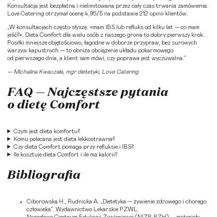
Konsultacja jest bezpłatna i nielimitowana przez cały czas trwania zamówienia.
Love Catering otrzymał ocenę 4,95/5 na podstawie 212 opinii klientów.
„W konsultacjach często słyszę: «mam IBS lub refluks od kilku lat — co mam
jeść?». Dieta Comfort dla wielu osób z naszego grona to dobry pierwszy krok.
Posiłki mniejsze objętościowo, łagodne w doborze przypraw, bez surowych
warzyw kapustnych — to obniża obciążenie układu pokarmowego
od pierwszego dnia, a klient sam mówi, czy poprawa jest wyczuwalna.”
— Michalina Kwaczała, mgr dietetyki, Love Catering
FAQ — Najczęstsze pytania
o dietę Comfort
Czym jest dieta komfortu?
Komu polecana jest dieta lekkostrawna?
Czy dieta Comfort pomaga przy refluksie i IBS?
Ile kosztuje dieta Comfort i ile ma kalorii?
Bibliografia
Ciborowska H., Rudnicka A. „Dietetyka — żywienie zdrowego i chorego
człowieka”. Wydawnictwo Lekarskie PZWL.
Narodowe Centrum Edukacji Żywieniowej (NIZP-PZH) — materiały