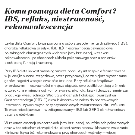
Komu pomaga dieta Comfort?
IBS, refluks, niestrawność,
rekonwalescencja
Lekka dieta Comfort bywa pomocna u osób z zespołem jelita drażliwego (IBS),
chorobą refluksową przełyku (GERD), niestrawnością czynnościową,
po zabiegach chirurgicznych w obrębie jamy brzusznej, w trakcie
rekonwalescencji po chorobach układu pokarmowego oraz u seniorów
z osłabioną funkcją trawienną.
Przy IBS dieta lekkostrawna ogranicza produkty intensywnie fermentowane
w jelicie (kapustne, strączkowe, ostre przyprawy), co zmniejsza wytwarzanie
gazów i łagodzi wzdęcia oraz bóle brzucha. Przy refluksie żołądkowo-
przełykowym i niestrawności mniejsze objętościowo posiłki obniżają ciśnienie
w żołądku, a eliminacja ostrych przypraw, alkoholu, kawy i tłuszczu zmniejsza
produkcję kwasu solnego. Według wytycznych
Polskiego Towarzystwa
Gastroenterologii (PTG-E)
dieta lekkostrawna należy do podstawowych
interwencji żywieniowych przy czynnościowych zaburzeniach jelit i refluksie.
To wsparcie objawowe — w zdiagnozowanym IBS lub GERD plan żywieniowy
ustal z dietetykiem.
W rekonwalescencji po operacjach jamy brzusznej, po infekcjach pokarmowych
oraz w trakcie chemioterapii dieta lekkostrawna stanowi klasyczne wskazanie
kliniczne. Bywa też rekomendowana przy chorobach wątroby — więcej