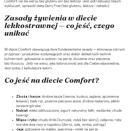
Comfort nie ma wersji bez glutenu ani bez laktozy. Jeśli potrzebujesz takich
wykluczeń, sprawdź
dietę Dairy Free
(bez glutenu, laktozy i nabiału).
Zasady żywienia w diecie
lekkostrawnej — co jeść, czego
unikać
W diecie Comfort obowiązują dwie fundamentalne zasady — eliminacja ostrych
przypraw i produktów wzdymających oraz dobór delikatnych technik
kulinarnych: gotowania w wodzie i na parze, duszenia oraz pieczenia
bez tłuszczu. Jeśli nie wiesz, jaka kaloryczność jest dla Ciebie odpowiednia,
skorzystaj z
kalkulatora kalorii
.
Co jeść na diecie Comfort?
Zboża i kasze:
drobne kasze (manna, kuskus, jaglana, jęczmienna
łamana), biały ryż, pszenne pieczywo jasne, drobne makarony, płatki
owsiane górskie
Nabiał:
mleko odtłuszczone, jogurt naturalny, kefir, maślanka, chude
twarogi
Mięso i ryby:
chudy drób (kurczak, indyk bez skóry), cielęcina; ryby
morskie dwa razy w tygodniu (dorsz, sola, mintaj, pstrąg)
Jaja:
gotowane na miękko, jajecznica i omlet na parze