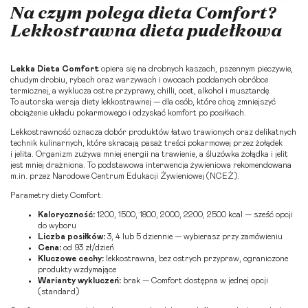
Na czym polega dieta Comfort?
Lekkostrawna dieta pudełkowa
Lekka Dieta Comfort
opiera się na drobnych kaszach, pszennym pieczywie,
chudym drobiu, rybach oraz warzywach i owocach poddanych obróbce
termicznej, a wyklucza ostre przyprawy, chilli, ocet, alkohol i musztardę.
To autorska wersja diety lekkostrawnej — dla osób, które chcą zmniejszyć
obciążenie układu pokarmowego i odzyskać komfort po posiłkach.
Lekkostrawność oznacza dobór produktów łatwo trawionych oraz delikatnych
technik kulinarnych, które skracają pasaż treści pokarmowej przez żołądek
i jelita. Organizm zużywa mniej energii na trawienie, a śluzówka żołądka i jelit
jest mniej drażniona. To podstawowa interwencja żywieniowa rekomendowana
m.in. przez
Narodowe Centrum Edukacji Żywieniowej (NCEŻ)
.
Parametry diety Comfort:
Kaloryczność:
1200, 1500, 1800, 2000, 2200, 2500 kcal — sześć opcji
do wyboru
Liczba posiłków:
3, 4 lub 5 dziennie — wybierasz przy zamówieniu
Cena:
od 93 zł/dzień
Kluczowe cechy:
lekkostrawna, bez ostrych przypraw, ograniczone
produkty wzdymające
Warianty wykluczeń:
brak — Comfort dostępna w jednej opcji
(standard)