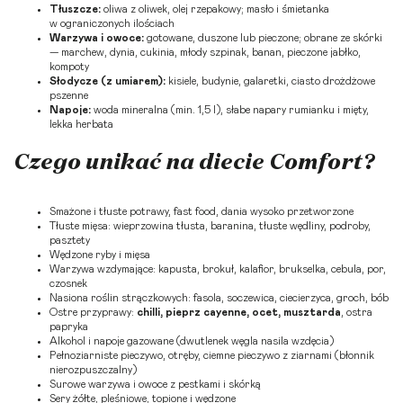
Tłuszcze:
oliwa z oliwek, olej rzepakowy; masło i śmietanka
w ograniczonych ilościach
Warzywa i owoce:
gotowane, duszone lub pieczone; obrane ze skórki
— marchew, dynia, cukinia, młody szpinak, banan, pieczone jabłko,
kompoty
Słodycze (z umiarem):
kisiele, budynie, galaretki, ciasto drożdżowe
pszenne
Napoje:
woda mineralna (min. 1,5 l), słabe napary rumianku i mięty,
lekka herbata
Czego unikać na diecie Comfort?
Smażone i tłuste potrawy, fast food, dania wysoko przetworzone
Tłuste mięsa: wieprzowina tłusta, baranina, tłuste wędliny, podroby,
pasztety
Wędzone ryby i mięsa
Warzywa wzdymające: kapusta, brokuł, kalafior, brukselka, cebula, por,
czosnek
Nasiona roślin strączkowych: fasola, soczewica, ciecierzyca, groch, bób
Ostre przyprawy:
chilli, pieprz cayenne, ocet, musztarda
, ostra
papryka
Alkohol i napoje gazowane (dwutlenek węgla nasila wzdęcia)
Pełnoziarniste pieczywo, otręby, ciemne pieczywo z ziarnami (błonnik
nierozpuszczalny)
Surowe warzywa i owoce z pestkami i skórką
Sery żółte, pleśniowe, topione i wędzone