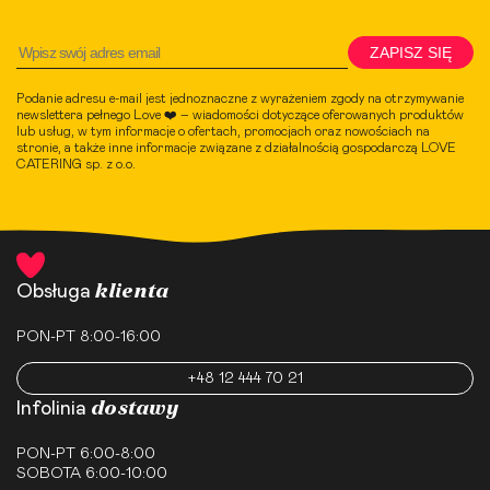
ZAPISZ SIĘ
Podanie adresu e-mail jest jednoznaczne z wyrażeniem zgody na otrzymywanie
newslettera pełnego Love ❤️ – wiadomości dotyczące oferowanych produktów
lub usług, w tym informacje o ofertach, promocjach oraz nowościach na
stronie, a także inne informacje związane z działalnością gospodarczą LOVE
CATERING sp. z o.o.
klienta
Obsługa
PON-PT 8:00-16:00
+48 12 444 70 21
dostawy
Infolinia
PON-PT 6:00-8:00
SOBOTA 6:00-10:00