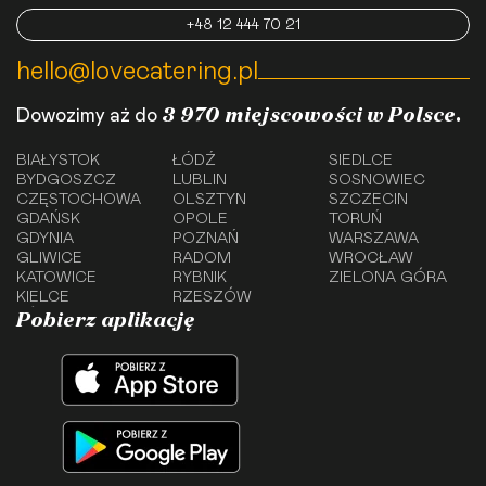
+48 12 444 70 21
hello@lovecatering.pl
3 970 miejscowości w Polsce.
Dowozimy aż do
BIAŁYSTOK
ŁÓDŹ
SIEDLCE
BYDGOSZCZ
LUBLIN
SOSNOWIEC
CZĘSTOCHOWA
OLSZTYN
SZCZECIN
GDAŃSK
OPOLE
TORUŃ
GDYNIA
POZNAŃ
WARSZAWA
GLIWICE
RADOM
WROCŁAW
KATOWICE
RYBNIK
ZIELONA GÓRA
KIELCE
RZESZÓW
Pobierz aplikację