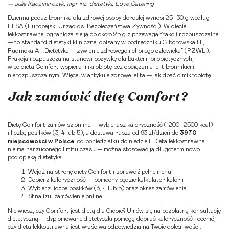
— Julia Kaczmarczyk, mgr inż. dietetyki, Love Catering
Dzienna podaż błonnika dla zdrowej osoby dorosłej wynosi 25–30 g według
EFSA (Europejski Urząd ds. Bezpieczeństwa Żywności)
. W diecie
lekkostrawnej ogranicza się ją do około 25 g z przewagą frakcji rozpuszczalnej
— to standard dietetyki klinicznej opisany w podręczniku Ciborowska H.,
Rudnicka A. „Dietetyka — żywienie zdrowego i chorego człowieka” (PZWL).
Frakcja rozpuszczalna stanowi pożywkę dla bakterii probiotycznych,
więc dieta Comfort wspiera mikrobiotę bez obciążania jelit błonnikiem
nierozpuszczalnym. Więcej w artykule
zdrowe jelita — jak dbać o mikrobiotę
.
Jak zamówić dietę Comfort?
Dietę Comfort zamówisz online — wybierasz kaloryczność (1200–2500 kcal)
i liczbę posiłków (3, 4 lub 5), a dostawa rusza od 93 zł/dzień do
3970
miejscowości w Polsce
, od poniedziałku do niedzieli. Dieta lekkostrawna
nie ma narzuconego limitu czasu — można stosować ją długoterminowo
pod opieką dietetyka.
Wejdź na
stronę diety Comfort
i sprawdź pełne menu
Dobierz kaloryczność — pomocny będzie
kalkulator kalorii
Wybierz liczbę posiłków (3, 4 lub 5) oraz okres zamówienia
Sfinalizuj zamówienie online
Nie wiesz, czy Comfort jest dietą dla Ciebie? Umów się na
bezpłatną konsultację
dietetyczną
— dyplomowane dietetyczki pomogą dobrać kaloryczność i ocenić,
czy dieta lekkostrawna jest właściwą odpowiedzią na Twoje dolegliwości.