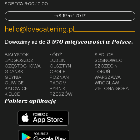
SOBOTA 6:00-10:00
+48 12 444 70 21
hello@lovecatering.pl
3 970 miejscowości w Polsce.
Dowozimy aż do
BIAŁYSTOK
ŁÓDŹ
SIEDLCE
BYDGOSZCZ
LUBLIN
SOSNOWIEC
CZĘSTOCHOWA
OLSZTYN
SZCZECIN
GDAŃSK
OPOLE
TORUŃ
GDYNIA
POZNAŃ
WARSZAWA
GLIWICE
RADOM
WROCŁAW
KATOWICE
RYBNIK
ZIELONA GÓRA
KIELCE
RZESZÓW
Pobierz aplikację