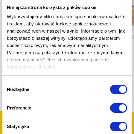
Niniejsza strona korzysta z plików cookie
Wykorzystujemy pliki cookie do spersonalizowania treści
i reklam, aby oferować funkcje społecznościowe i
analizować ruch w naszej witrynie. Informacje o tym, jak
korzystasz z naszej witryny, udostępniamy partnerom
Catering dietetyczny – dlaczego warto go wybrać?
społecznościowym, reklamowym i analitycznym.
Catering dietetyczny warto wybrać wtedy, gdy zależy Ci na regularnym,
Partnerzy mogą połączyć te informacje z innymi danymi
jakościowym jedzeniu bez codziennego planowania, zakupów i gotowania.
otrzymanymi od Ciebie lub uzyskanymi podczas
To rozwiązanie, które porządkuje dietę w praktyce. Dostajesz gotowe posiłki
o określonej kaloryczności i składzie, dzięki czemu łatwiej trzymać cel,
korzystania z ich usług.
a jednocześnie ograniczyć przypadkowe wybory żywieniowe. Największą
przewagą diety pudełkowej nie jest sama wygoda, lecz konsekwencja. Jeśli
posiłki przyjeżdżają w przewidywalnym rytmie, a porcje są stałe, rośnie szansa
Wybór
na utrzymanie regularności jedzenia. Regularne […]
Niezbędne
zgody
Czytaj dalej
Preferencje
zniżki i kupony rabatowe!
Mamy dla Ciebie
Statystyka