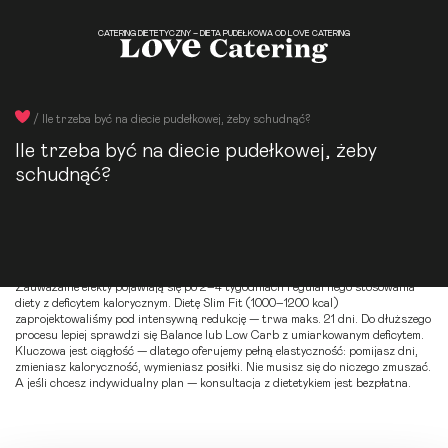
CATERING DIETETYCZNY – DIETA PUDEŁKOWA OD LOVE CATERING
/
Ile trzeba być na diecie pudełkowej, żeby schudnąć?
Ile trzeba być na diecie pudełkowej, żeby
schudnąć?
Zauważalne efekty pojawiają się po 2–4 tygodniach regularnego stosowania
diety z deficytem kalorycznym.
Dietę Slim Fit
(1000–1200 kcal)
zaprojektowaliśmy pod intensywną redukcję — trwa maks. 21 dni. Do dłuższego
procesu lepiej sprawdzi się
Balance
lub
Low Carb
z umiarkowanym deficytem.
Kluczowa jest ciągłość — dlatego oferujemy pełną elastyczność: pomijasz dni,
zmieniasz kaloryczność, wymieniasz posiłki. Nie musisz się do niczego zmuszać.
A jeśli chcesz indywidualny plan — konsultacja z dietetykiem jest bezpłatna.