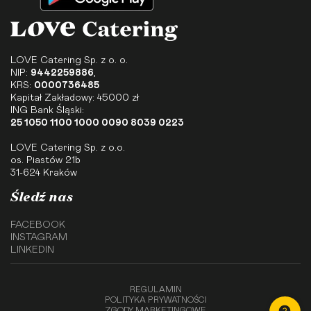
LOVE Catering Sp. z o. o.
NIP:
9442259886
,
KRS:
0000736485
Kapitał Zakładowy: 45000 zł
ING Bank Śląski:
25 1050 1100 1000 0090 8039 0223
LOVE Catering Sp. z o.o.
os. Piastów 21b
31-624 Kraków
Śledź nas
FACEBOOK
INSTAGRAM
LINKEDIN
REGULAMIN
POLITYKA PRYWATNOŚCI
ZGODY MARKETINGOWE