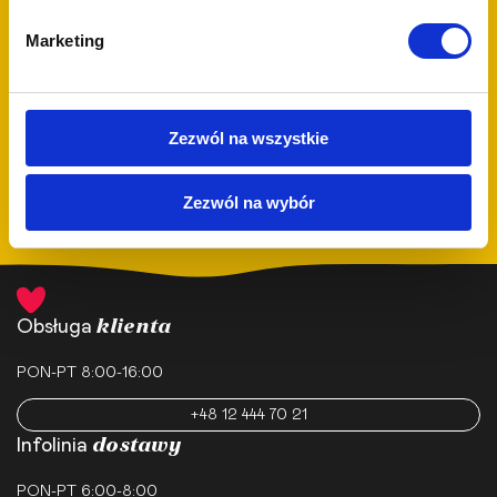
Zapisując się do naszego newslettera, dowiesz się jako pierwszy o nowościach i
promocjach!
Marketing
ZAPISZ SIĘ
Podanie adresu e-mail jest jednoznaczne z wyrażeniem zgody na otrzymywanie
Zezwól na wszystkie
newslettera pełnego Love ❤️ – wiadomości dotyczące oferowanych produktów
lub usług, w tym informacje o ofertach, promocjach oraz nowościach na
stronie, a także inne informacje związane z działalnością gospodarczą LOVE
CATERING sp. z o.o.
Zezwól na wybór
klienta
Obsługa
PON-PT 8:00-16:00
+48 12 444 70 21
dostawy
Infolinia
PON-PT 6:00-8:00