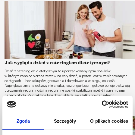
Jak wygląda dzień z cateringiem dietetycznym?
Dzień z cateringiem dietetycznym to uporządkowany rytm posiłków,
w którym rano odbierasz zestaw na cały dzień, a potem jesz w zaplanowanych
odstępach – bez zakupów, gotowania i decydowania w biegu, co zjeść.
Największa zmiana dotyczy nie smaku, lecz organizacji: gotowe porcje ułatwiają
utrzymanie regularności, a regularne posiłki stabilizują apetyt i ograniczają
napady głodu. W praktyce taki dzień składa się z kilku powtarzalnych
elementów. Najpierw logistyka dostawy i szybkie ułożenie posiłków w lodówce,
potem jedzenie […]
Czytaj dalej
Zgoda
Szczegóły
O plikach cookies